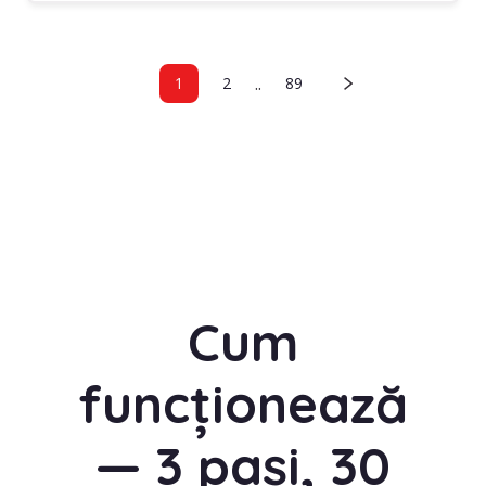
..
1
2
89
Cum
funcționează
— 3 pași, 30