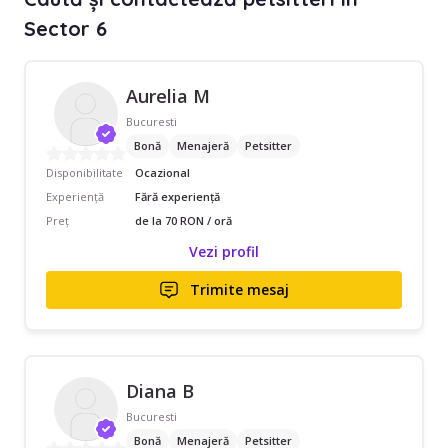
Sector 6
Aurelia M
Bucuresti
Bonă
Menajeră
Petsitter
Disponibilitate
Ocazional
Experiență
Fără experiență
Preț
de la 70 RON / oră
Vezi profil
Trimite mesaj
Diana B
Bucuresti
Bonă
Menajeră
Petsitter