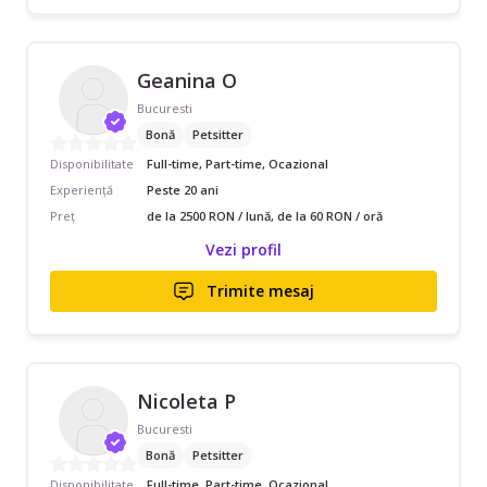
Geanina O
Bucuresti
Bonă
Petsitter
Disponibilitate
Full-time, Part-time, Ocazional
Experiență
Peste 20 ani
Preț
de la 2500 RON / lună, de la 60 RON / oră
Vezi profil
Trimite mesaj
Nicoleta P
Bucuresti
Bonă
Petsitter
Disponibilitate
Full-time, Part-time, Ocazional