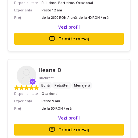
Disponibilitate
Full-time, Part-time, Ocazional
Experiență
Peste 12 ani
Preț
de la 2600 RON / lună, de la 40 RON / oră
Vezi profil
Trimite mesaj
Ileana D
Bucuresti
Bonă
Petsitter
Menajeră
Disponibilitate
Ocazional
Experiență
Peste 9 ani
Preț
de la 50 RON / oră
Vezi profil
Trimite mesaj