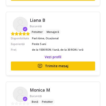
Liana B
Bucuresti
Petsitter
Menajeră
Disponibilitate
Part-time, Ocazional
Experiență
Peste 5 ani
Preț
de la 1500 RON / lună, de la 30 RON / oră
Vezi profil
Trimite mesaj
Monica M
Bucuresti
Bonă
Petsitter