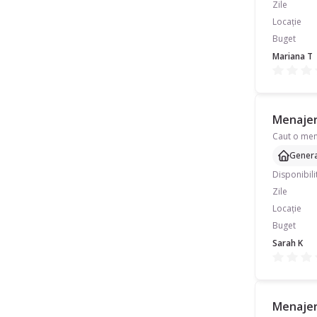
Zile
Locație
Buget
Mariana T
Menajeră
Genera
Disponibili
Zile
Locație
Buget
Sarah K
Menajeră