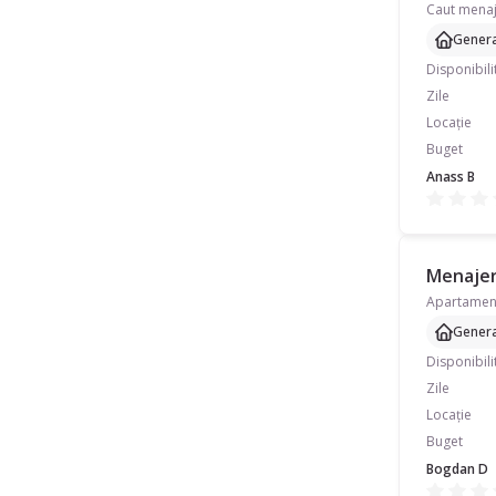
Genera
Disponibili
Zile
Locație
Buget
Anass B
Menajeră
Genera
Disponibili
Zile
Locație
Buget
Bogdan D