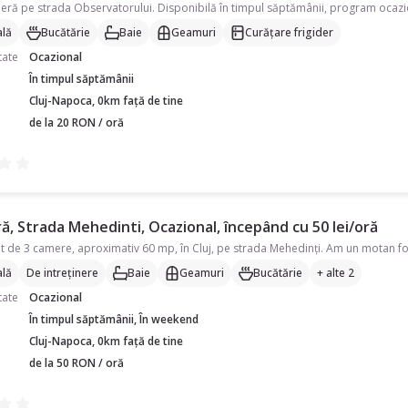
lă
Bucătărie
Baie
Geamuri
Curățare frigider
tate
Ocazional
În timpul săptămânii
Cluj-Napoca, 0km față de tine
de la 20 RON / oră
, Strada Mehedinti, Ocazional, începând cu 50 lei/oră
lă
De intreținere
Baie
Geamuri
Bucătărie
+ alte 2
tate
Ocazional
În timpul săptămânii, În weekend
Cluj-Napoca, 0km față de tine
de la 50 RON / oră