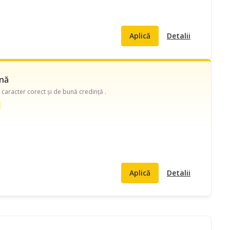
Aplică
Detalii
ună
 caracter corect și de bună credință .
Aplică
Detalii