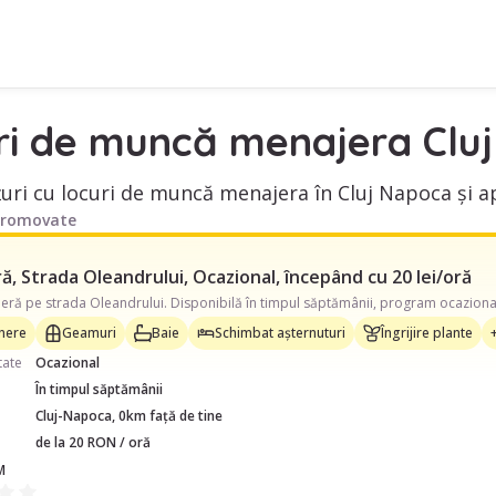
ri de muncă menajera Clu
uri cu locuri de muncă menajera în Cluj Napoca și ap
promovate
, Strada Oleandrului, Ocazional, începând cu 20 lei/oră
inere
Geamuri
Baie
Schimbat așternuturi
Îngrijire plante
tate
Ocazional
În timpul săptămânii
Cluj-Napoca, 0km față de tine
de la 20 RON / oră
M