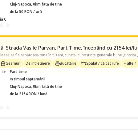
Cluj-Napoca, 0km față de tine
de la 50 RON / oră
ia C
, Strada Vasile Parvan, Part Time, începând cu 2154 lei/l
easă să fie sănătoasă pina în 50 ani, curată ,cunoștințe generale bune ,cinstită ,
Geamuri
De intreținere
Bucătărie
Spălat / călcat rufe
+ alte 4
tate
Part-time
În timpul săptămânii
Cluj-Napoca, 0km față de tine
de la 2154 RON / lună