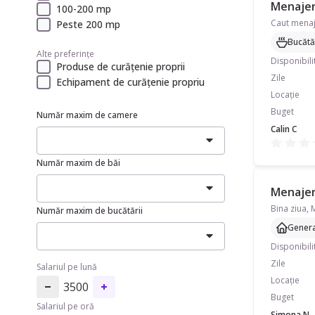
Menajer
100-200 mp
Peste 200 mp
Bucătă
Alte preferințe
Disponibili
Produse de curățenie proprii
Zile
Echipament de curățenie propriu
Locație
Buget
Număr maxim de camere
Calin C
Număr maxim de băi
Menajeră
Bina ziua, 
Număr maxim de bucătării
Genera
Disponibili
Zile
Salariul pe lună
Locație
3500
Buget
Salariul pe oră
Simona N