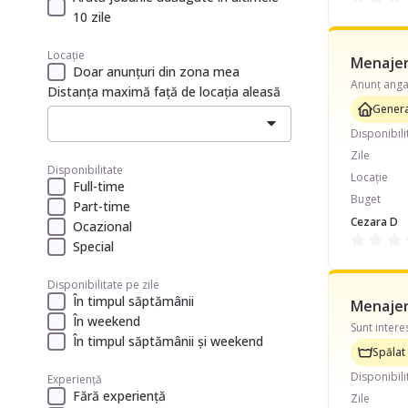
10 zile
Locație
Menajer
Doar anunțuri din zona mea
Distanța maximă față de locația aleasă
Genera
Disponibili
Zile
Disponibilitate
Locație
Full-time
Buget
Part-time
Cezara D
Ocazional
Special
Disponibilitate pe zile
În timpul săptămânii
Menajeră
În weekend
În timpul săptămânii și weekend
Spălat 
Disponibili
Experiență
Fără experiență
Zile