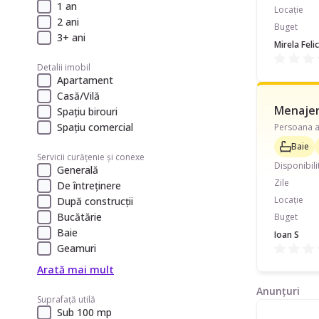
1 an
Locație
2 ani
Buget
3+ ani
Mirela Felic
Detalii imobil
Apartament
Casă/Vilă
Menajeră
Spațiu birouri
Spațiu comercial
Persoana al
Baie
Servicii curățenie și conexe
Disponibili
Generală
Zile
De întreținere
Locație
După construcții
Bucătărie
Buget
Baie
Ioan S
Geamuri
Arată mai mult
Anunțuri
Suprafață utilă
Sub 100 mp