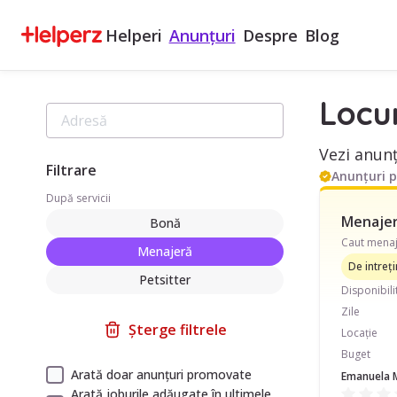
Helperi
Anunțuri
Despre
Blog
Locu
Vezi anunț
Filtrare
Anunțuri 
După servicii
Menajeră
Bonă
Menajeră
De intreț
Petsitter
Disponibili
Zile
Șterge filtrele
Locație
Buget
Arată doar anunțuri promovate
Emanuela 
Arată joburile adăugate în ultimele