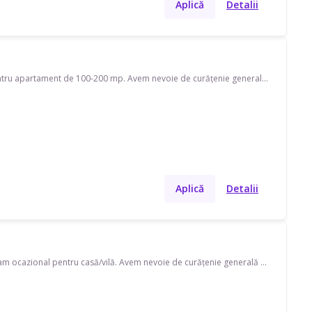
Aplică
Detalii
Caut menajeră pe strada Padurii. Disponibilă în timpul săptămânii, program ocazional pentru apartament de 100-200 mp. Avem nevoie de curățenie generală, curățenie de întreținere, curățenie baie, curățenie bucătărie și curățenie geamuri, și ajutor cu schimbat așternuturi, curățare aragaz/ cuptor, curățare frigider. Preferăm pe cineva cu echipament propriu.
Aplică
Detalii
Caut menajeră pe strada Principala. Disponibilă în timpul săptămânii și în weekend, program ocazional pentru casă/vilă. Avem nevoie de curățenie generală și curățenie de întreținere. Preferăm pe cineva cu echipament propriu.