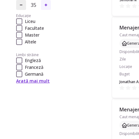
35
Educație
Liceu
Menajeră
Facultate
Master
Altele
Genera
Disponibili
Limbi străine
Zile
Engleză
Locație
Franceză
Germană
Buget
Arată mai mult
Jonathan A
Menajeră
Genera
Disponibili