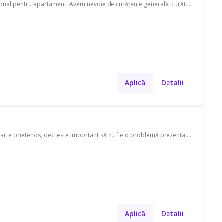
Caut menajeră pe strada Observatorului. Disponibilă în timpul săptămânii, program ocazional pentru apartament. Avem nevoie de curățenie generală, curățenie bucătărie, curățenie baie, curățenie geamuri și ajutor cu curățarea frigiderului. Căutăm pe cineva care să vorbească și engleză, franceză.
Aplică
Detalii
Apartament de 3 camere, aproximativ 60 mp, în Cluj, pe strada Mehedinți. Am un motan foarte prietenos, deci este important să nu fie o problemă prezența lui. Caut o colaborare pe termen lung, nu o singură intervenție. Prima vizită (sau primele, dacă e necesar) aș dori să fie o curățenie în detaliu. Dacă ne potrivim ca și așteptări, aș dori apoi întreținere la fiecare una-două săptămâni.
Aplică
Detalii