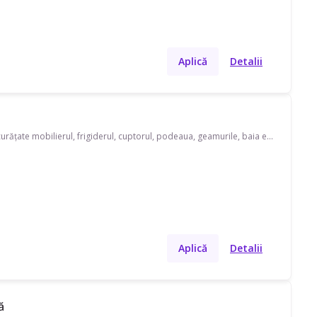
Aplică
Detalii
Caut o menajeră care să facă curățenie în apartamentul meu înainte să îl predau. Trebuie curățate mobilierul, frigiderul, cuptorul, podeaua, geamurile, baia etc. 😊
Aplică
Detalii
ă