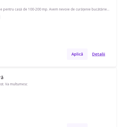
Caut menajeră Cluj-Napoca, Someseni. Disponibilă în timpul săptămânii, program part-time pentru casă de 100-200 mp. Avem nevoie de curățenie bucătărie, curățenie baie, curățenie geamuri și curățenie de întreținere, și ajutor cu spălat/călcat rufe, curățare aragaz/cuptor, curățare frigider, îngrijire plante. Preferăm pe cineva cu echipament propriu.
Aplică
Detalii
ră
gust. Va multumesc