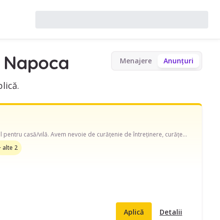
j Napoca
Menajere
Anunțuri
lică.
Caut menajeră pe strada Oleandrului. Disponibilă în timpul săptămânii, program ocazional pentru casă/vilă. Avem nevoie de curățenie de întreținere, curățenie geamuri și curățenie baie, terasă și ajutor cu schimbat așternuturi, îngrijire plante, curățare frigider și curățare aragaz cuptor
+ alte 2
Aplică
Detalii