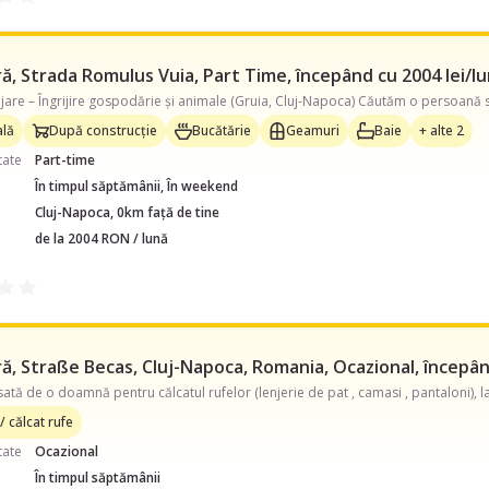
ă, Strada Romulus Vuia, Part Time, începând cu 2004 lei/l
lă
După construcție
Bucătărie
Geamuri
Baie
+ alte 2
tate
Part-time
În timpul săptămânii, În weekend
Cluj-Napoca, 0km față de tine
de la 2004 RON / lună
, Straße Becas, Cluj-Napoca, Romania, Ocazional, începând
/ călcat rufe
tate
Ocazional
În timpul săptămânii