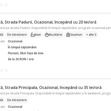
, Strada Padurii, Ocazional, începând cu 20 lei/oră
lă
De intreținere
Baie
Bucătărie
Geamuri
+ alte 3
tate
Ocazional
În timpul săptămânii
Floresti, 0km față de tine
de la 20 RON / oră
, Strada Principala, Ocazional, începând cu 35 lei/oră
lă
De intreținere
tate
Ocazional