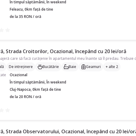
În timpul săptămânii, În weekend
Feleacu, 0km față de tine
de la 35 RON / oră
, Strada Croitorilor, Ocazional, începând cu 20 lei/oră
lă
De intreținere
Bucătărie
Baie
Geamuri
+ alte 2
tate
Ocazional
În timpul săptămânii, În weekend
Cluj-Napoca, 0km față de tine
de la 20 RON / oră
, Strada Observatorului, Ocazional, începând cu 20 lei/or