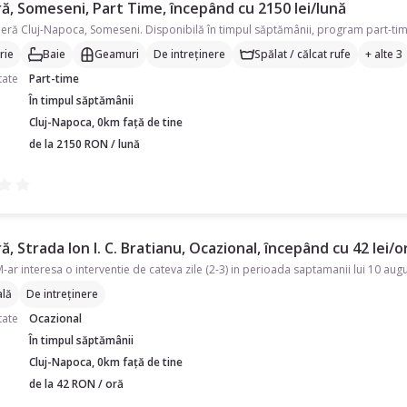
ă, Someseni, Part Time, începând cu 2150 lei/lună
rie
Baie
Geamuri
De intreținere
Spălat / călcat rufe
+ alte 3
tate
Part-time
În timpul săptămânii
Cluj-Napoca, 0km față de tine
de la 2150 RON / lună
, Strada Ion I. C. Bratianu, Ocazional, începând cu 42 lei/o
M-ar interesa o interventie de cateva zile (2-3) in perioada saptamanii lui 10 au
lă
De intreținere
tate
Ocazional
În timpul săptămânii
Cluj-Napoca, 0km față de tine
de la 42 RON / oră