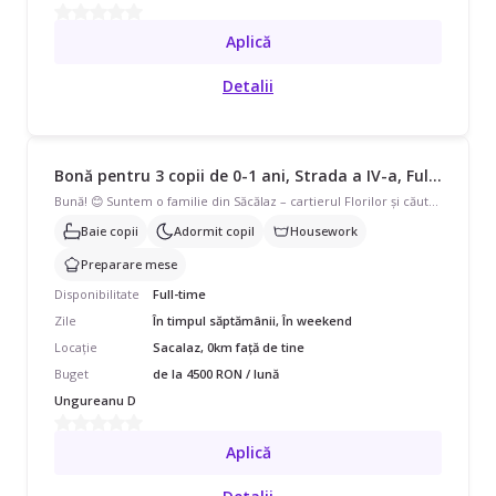
Aplică
Detalii
Bonă pentru 3 copii de 0-1 ani, Strada a IV-a, Full Time, începând cu 4500 lei/lună
Bună! 😊 Suntem o familie din Săcălaz – cartierul Florilor și căutăm pe cineva intern sau 9 ore cu 1 oră pauză de masă, care să ne ajute cu curățenia, gătitul opțional , 5 zile pe săptămână. Posibilitate de ore suplimentare plătite extra în weekend. Avem tripleti de 5 luni. Căutăm o persoană ordonată, serioasă și căreia chiar îi place curățenia, și care să fie ok cu ideea că sunt 2 pisici în casă cuminți. Pentru bonă internă oferim cazare cu cameră privată și mâncare. Programul pentru bonă internă este stabilit de comun acord. O data pe săptămână aproximativ 4 ore se face curățenie. Salariu se stabilește in functie de implicare și experiență. Program flexibil între 9:00 - 23:00, îl putem stabili de comun accord. Dacă ești interesată sau știi pe cineva potrivit, scrie-mi te rog în privat. Mulțumim! 🙏
Baie copii
Adormit copil
Housework
Preparare mese
Disponibilitate
Full-time
Zile
În timpul săptămânii, În weekend
Locație
Sacalaz, 0km față de tine
Buget
de la 4500 RON / lună
Ungureanu D
Aplică