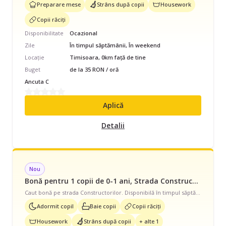
Preparare mese
Strâns după copii
Housework
Copii răciți
Disponibilitate
Ocazional
Zile
În timpul săptămânii, În weekend
Locație
Timisoara, 0km față de tine
Buget
de la 35 RON / oră
Ancuta C
Aplică
Detalii
Nou
Bonă pentru 1 copii de 0-1 ani, Strada Constructorilor, Full Time, începând cu 3900 lei/lună
Caut bonă pe strada Constructorilor. Disponibilă în timpul săptămânii și în weekend, program full-time. Avem nevoie de ajutor pentru 1 copil de 4 luni si dorim o colaborare de lunga durata.Avem nevoie de ajutor și cu să adoarmă copilul, băiță, îngrijire copii răciți, treburile casei, strâns după copil și prepararea mâncării.
Adormit copil
Baie copii
Copii răciți
Housework
Strâns după copii
+ alte 1