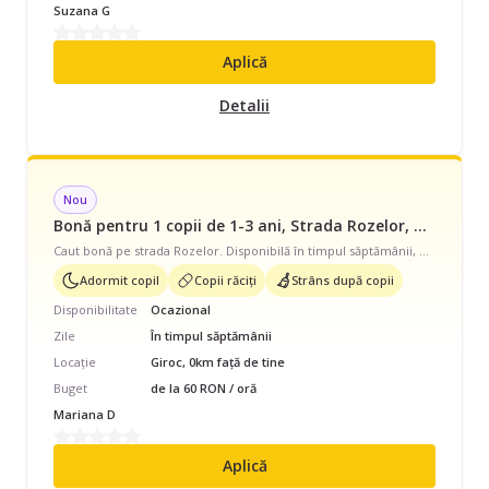
Suzana G
Aplică
Detalii
Nou
Bonă pentru 1 copii de 1-3 ani, Strada Rozelor, Ocazional, începând cu 60 lei/oră
Caut bonă pe strada Rozelor. Disponibilă în timpul săptămânii, program ocazional pentru 1 copil cu vârste de 1 - 3 ani. Avem nevoie de ajutor și cu să adoarmă copilul, îngrijire copii răciți, strâns după copil.
Adormit copil
Copii răciți
Strâns după copii
Disponibilitate
Ocazional
Zile
În timpul săptămânii
Locație
Giroc, 0km față de tine
Buget
de la 60 RON / oră
Mariana D
Aplică