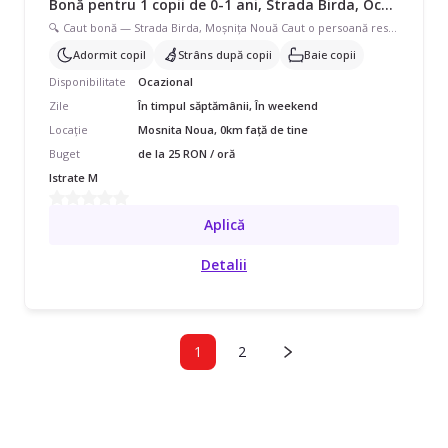
Bonă pentru 1 copii de 0-1 ani, Strada Birda, Ocazional, începând cu 25 lei/oră
🔍 Caut bonă — Strada Birda, Moșnița Nouă Caut o persoană responsabilă și de încredere care să aibă grijă de bebe de 8 luni atunci când am nevoie să merg la programări sau cumpărături. • Program flexibil — doar când am nevoie, nu full time • Posibilitate de colaborare stabilă pe termen lung daca ne persoana potrivită • Baby este un copil fericit! Ce caut: • Experiență cu bebeluși mici, în special sub 1 an • Persoană blândă, iubitoare de copii • De preferat din Moșnița • Să vină la domiciliul nostru • Rog frumos — dacă aplici, răspunde la mesaje! Nu caut mesaje generice fără follow-up. Contactează pe whatsapp :
Adormit copil
Strâns după copii
Baie copii
Disponibilitate
Ocazional
Zile
În timpul săptămânii, În weekend
Locație
Mosnita Noua, 0km față de tine
Buget
de la 25 RON / oră
Istrate M
Aplică
Detalii
1
2