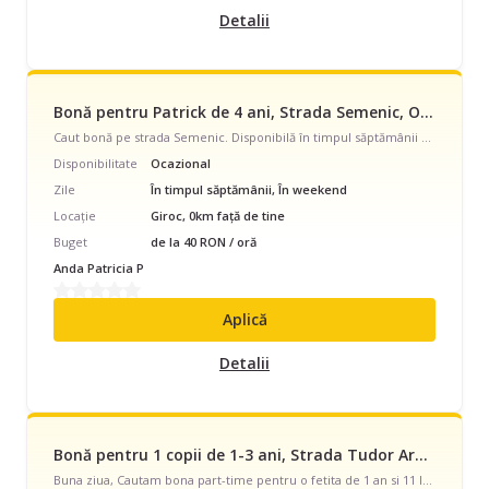
Detalii
Bonă pentru Patrick de 4 ani, Strada Semenic, Ocazional, începând cu 40 lei/oră
Caut bonă pe strada Semenic. Disponibilă în timpul săptămânii și în weekend, program ocazional, pentru 1 baietel energic cu vârsta de 4 - 7 ani.
Disponibilitate
Ocazional
Zile
În timpul săptămânii, În weekend
Locație
Giroc, 0km față de tine
Buget
de la 40 RON / oră
Anda Patricia P
Aplică
Detalii
Bonă pentru 1 copii de 1-3 ani, Strada Tudor Arghezi, Part Time, începând cu 2000 lei/lună
Buna ziua, Cautam bona part-time pentru o fetita de 1 an si 11 luni. Program: 4 ore, luni-vineri Responsabilitati: - supraveghere si joaca conform varstei; - plimbare si supravegheat/ joaca afara; - incalzit si servit mancarea; - mentinerea ordinii in spatiul de joaca si luat masa; - schimbat scutec ocazional; Cerinte: - persoana care iubeste copiii, experienta anterioara cu copii mici constituie avantaj; - calma, punctuala si responsabila; - nefumatoare.