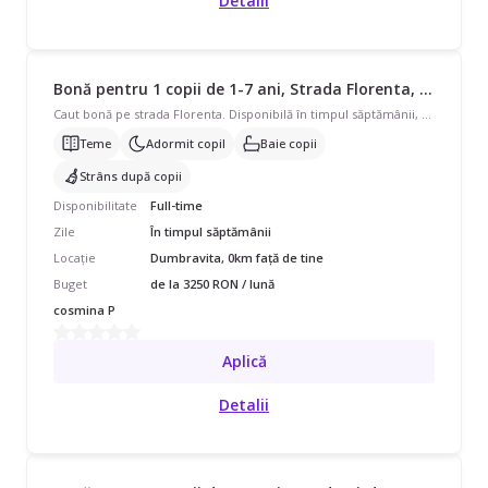
Detalii
Bonă pentru 1 copii de 1-7 ani, Strada Florenta, Full Time, începând cu 3250 lei/lună
Caut bonă pe strada Florenta. Disponibilă în timpul săptămânii, program full-time, pentru 2 copii cu vârste de 1 - 3 ani și 4 - 7 ani. Avem nevoie de ajutor și cu Ajutor la teme, Să adoarmă copilul, Băiță, Strâns după copil. Căutăm pe cineva care să vorbească și Italiană.
Teme
Adormit copil
Baie copii
Strâns după copii
Disponibilitate
Full-time
Zile
În timpul săptămânii
Locație
Dumbravita, 0km față de tine
Buget
de la 3250 RON / lună
cosmina P
Aplică
Detalii