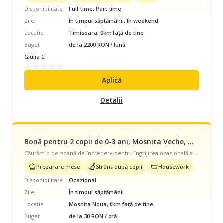
Disponibilitate
Full-time, Part-time
Zile
În timpul săptămânii, În weekend
Locație
Timisoara, 0km față de tine
Buget
de la 2200 RON / lună
Giulia C
Aplică
Detalii
Bonă pentru 2 copii de 0-3 ani, Mosnita Veche, Ocazional, începând cu 30 lei/oră
Căutăm o persoană de încredere pentru îngrijirea ocazională a celor doi copii ai noștri, în timpul săptămânii, în Moșnița Veche. Ne-ar bucura ca, atunci când este posibil, să ne ofere și puțin ajutor la activități casnice ușoare. Dacă ești interesată, așteptăm cu drag mesajul tău.
Preparare mese
Strâns după copii
Housework
Disponibilitate
Ocazional
Zile
În timpul săptămânii
Locație
Mosnita Noua, 0km față de tine
Buget
de la 30 RON / oră