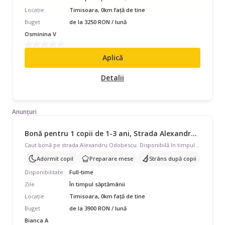
Locație
Timisoara, 0km față de tine
Buget
de la 3250 RON / lună
Osminina V
Aplică
Detalii
Anunțuri
Bonă pentru 1 copii de 1-3 ani, Strada Alexandru Odobescu, Full Time, începând cu 3900 lei/lună
Caut bonă pe strada Alexandru Odobescu. Disponibilă în timpul săptămânii, program full-time pentru 1 copil cu vârste de 1 - 3 ani. Avem nevoie de ajutor și cu să adoarmă copilul, prepararea mâncării, strâns după copil. Căutăm pe cineva care să vorbească și engleză.
Adormit copil
Preparare mese
Strâns după copii
Disponibilitate
Full-time
Zile
În timpul săptămânii
Locație
Timisoara, 0km față de tine
Buget
de la 3900 RON / lună
Bianca A