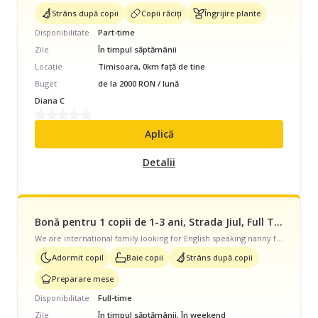
Strâns după copii
Copii răciți
Îngrijire plante
Disponibilitate
Part-time
Zile
În timpul săptămânii
Locație
Timisoara, 0km față de tine
Buget
de la 2000 RON / lună
Diana C
Aplică
Detalii
Bonă pentru 1 copii de 1-3 ani, Strada Jiul, Full Time, începând cu 3250 lei/lună
We are international family looking for English speaking nanny for my daughter 2 years old who’s able to travel for summer to Italy with us. I’m looking for kind, caring, attentive women who’s all ready have her own children.
Adormit copil
Baie copii
Strâns după copii
Preparare mese
Disponibilitate
Full-time
Zile
În timpul săptămânii, În weekend