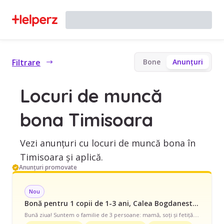
Filtrare
Bone
Anunțuri
Locuri de muncă
bona Timisoara
Vezi anunțuri cu locuri de muncă bona în
Timisoara și aplică.
Anunțuri promovate
Nou
Bonă pentru 1 copii de 1-3 ani, Calea Bogdanestilor, Timisoara, Romania, Ocazional, începând cu 35 lei/oră
Bună ziua! Suntem o familie de 3 persoane: mamă, soți și fetiță. Avem un patruped foarte blând, salvat de pe drumuri. Locuim la apartament de 3 camere, la parter. Avem nevoie de cineva pentru câteva zile pe săptămână în intervalul 10.00-13.00 și uneori și în câteva intervale din weekend. Fetița noastră este foarte energică și jucăușă. Căutăm o persoană tânără, creativă și cu energie. Aștept cu interes să ne cunoaștem!