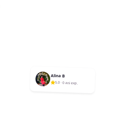
Alina B
5.0
·
0 ani exp.