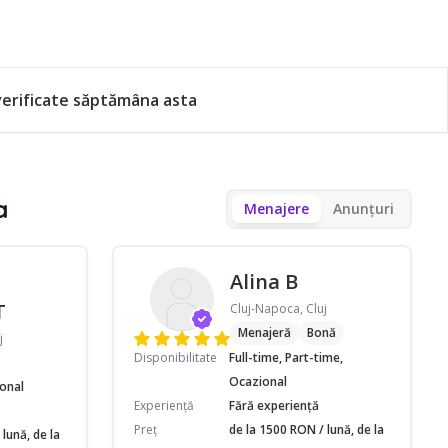
verificate săptămâna asta
a
Menajere
Anunțuri
Alina B
T
Cluj-Napoca, Cluj
Menajeră
Bonă
j
Disponibilitate
Full-time, Part-time,
Ocazional
ional
Experiență
Fără experiență
Preț
de la 1500 RON / lună, de la
lună, de la