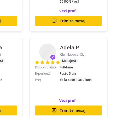
50 RON / oră
Vezi profil
j
Trimite mesaj
a
Adela P
j
Cluj-Napoca, Cluj
ră
Menajeră
Disponibilitate
Full-time
Experiență
Peste 5 ani
ră
Preț
de la 4250 RON / lună
Vezi profil
j
Trimite mesaj