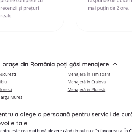
profile complete cu
răspunde de obicei 
recenzii și prețuri
mai puțin de 2 ore.
reale.
e orașe din România poți găsi menajere
ucuresti
Menajeră în Timisoara
ibiu
Menajeră în Craiova
loresti
Menajeră în Ploiesti
Targu Mures
entru a alege o persoană pentru servicii de cur
voile tale
ntru este cea mai bună alegere când timpul nu e în favoarea ta. În C