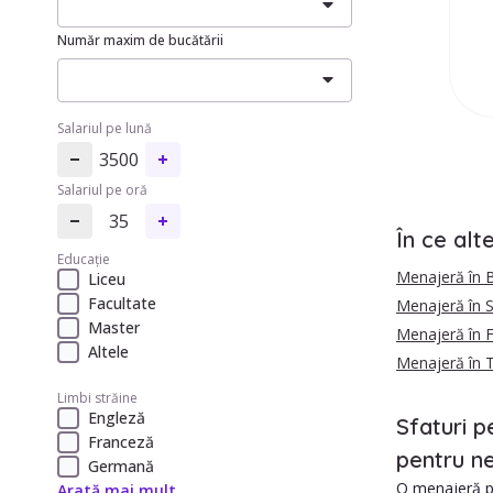
Număr maxim de bucătării
Salariul pe lună
3500
Salariul pe oră
35
În ce alt
Educație
Menajeră în B
Liceu
Facultate
Menajeră în S
Master
Menajeră în F
Altele
Menajeră în 
Limbi străine
Engleză
Sfaturi p
Franceză
pentru ne
Germană
O menajeră pe
Arată mai mult