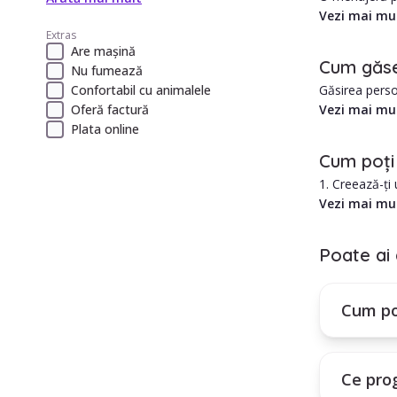
moderne în Bo
Vezi mai mu
Extras
Are mașină
Tarifele pent
Cum găse
Nu fumează
Găsirea perso
Confortabil cu animalele
Pe
Helperz
,
în Cluj Napoca
Vezi mai mu
Oferă factură
1. Există mult
Plata online
Avantajele an
2. Care este 
1. Costul est
Cum poți
3. Cum ar aju
2. îngrijire p
1. Creează-ți
4. Se poate a
2. Selectează 
Vezi mai mu
5. Care este 
3. Treci prin 
6. Care este 
4. Folosește f
7. Care este t
Poate ai 
8. Programul 
Cum poți in
9. Toate acest
Plătești un a
10. Angajarea
Cum po
tale.
Ce pro