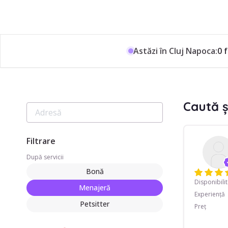
Astăzi în Cluj Napoca:
0 
Caută ș
Filtrare
După servicii
Bonă
Disponibili
Menajeră
Experiență
Petsitter
Preț