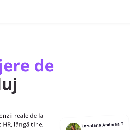
ere de
luj
enzii reale de la
st HR, lângă tine.
Loredana Andreea T