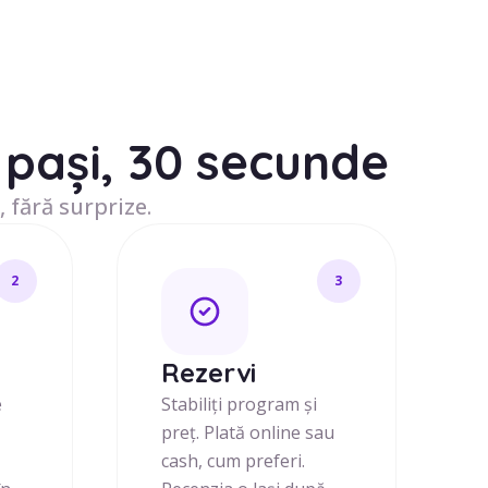
pași, 30 secunde
, fără surprize.
2
3
j
Rezervi
e
Stabiliți program și
preț. Plată online sau
cash, cum preferi.