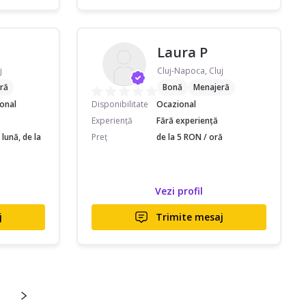
Laura P
j
Cluj-Napoca, Cluj
ră
Bonă
Menajeră
ional
Disponibilitate
Ocazional
Experiență
Fără experiență
lună, de la
Preț
de la 5 RON / oră
Vezi profil
j
Trimite mesaj