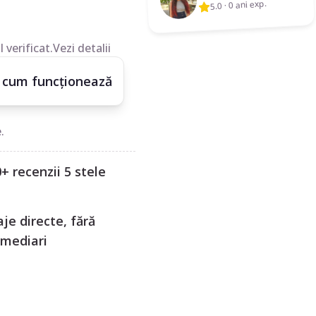
0 ani exp.
·
5.0
 verificat.
Vezi detalii
 cum funcționează
.
+ recenzii 5 stele
je directe, fără
rmediari