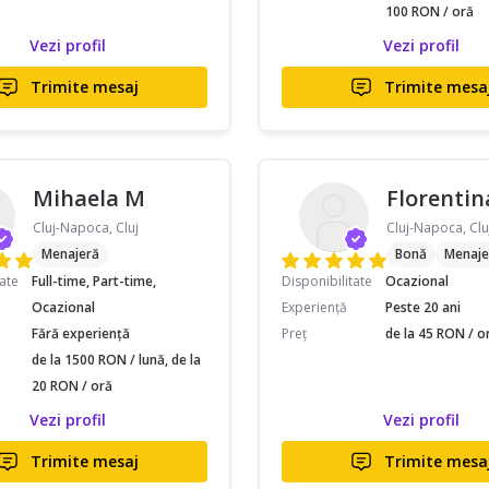
100 RON / oră
Vezi profil
Vezi profil
Trimite mesaj
Trimite mesa
Mihaela M
Florentin
Cluj-Napoca, Cluj
Cluj-Napoca, Clu
Menajeră
Bonă
Menaje
tate
Full-time, Part-time,
Disponibilitate
Ocazional
Ocazional
Experiență
Peste 20 ani
Fără experiență
Preț
de la 45 RON / o
de la 1500 RON / lună, de la
20 RON / oră
Vezi profil
Vezi profil
Trimite mesaj
Trimite mesa