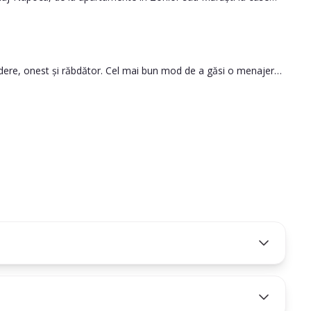
nele centrale sau premium.
credere, onest și răbdător. Cel mai bun mod de a găsi o menajeră
le.
să iei cea mai bună decizie.
ă persoana pe care o angajezi este potrivită pentru nevoile