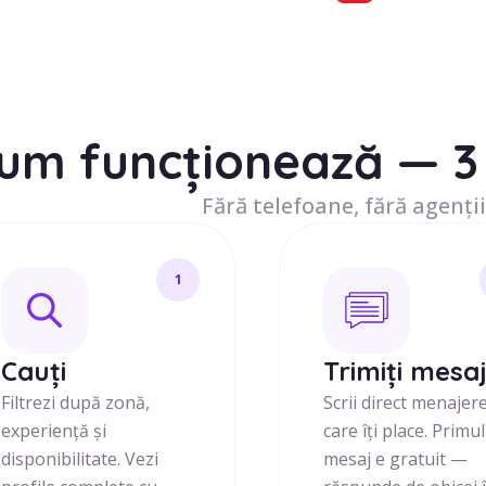
um funcționează — 3 
Fără telefoane, fără agenții
1
Cauți
Trimiți mesa
Filtrezi după zonă,
Scrii direct menajer
experiență și
care îți place. Primul
disponibilitate. Vezi
mesaj e gratuit —