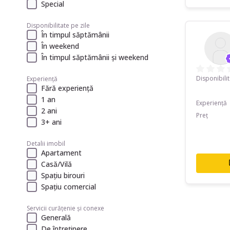
Special
Disponibilitate pe zile
În timpul săptămânii
În weekend
În timpul săptămânii și weekend
Disponibili
Experiență
Fără experiență
1 an
Experiență
2 ani
Preț
3+ ani
Detalii imobil
Apartament
Casă/Vilă
Spațiu birouri
Spațiu comercial
Servicii curățenie și conexe
Generală
De întreținere