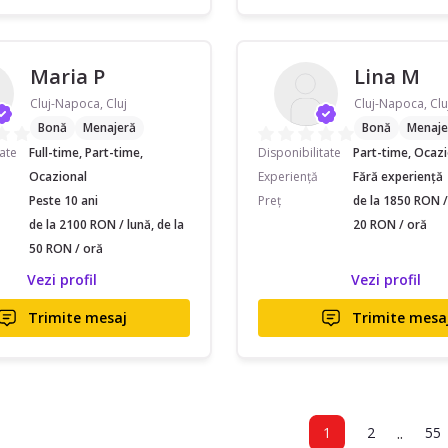
Maria P
Lina M
Cluj-Napoca, Cluj
Cluj-Napoca, Clu
Bonă
Menajeră
Bonă
Menaje
tate
Full-time, Part-time,
Disponibilitate
Part-time, Ocaz
Ocazional
Experiență
Fără experiență
Peste 10 ani
Preț
de la 1850 RON / 
de la 2100 RON / lună, de la
20 RON / oră
50 RON / oră
Vezi profil
Vezi profil
Trimite mesaj
Trimite mesa
..
1
2
55