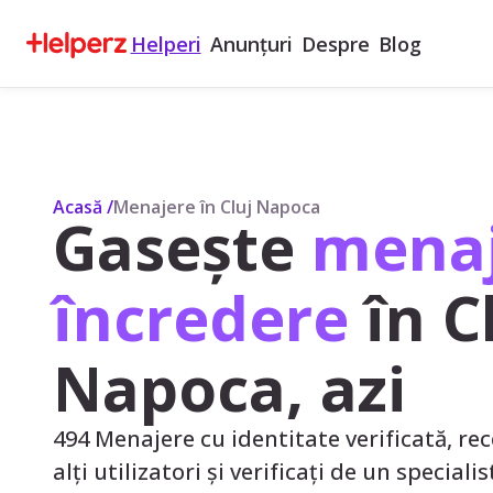
Helperi
Anunțuri
Despre
Blog
Acasă
/
Menajere în Cluj Napoca
Gasește
menaj
încredere
în C
Napoca, azi
494 Menajere cu identitate verificată, rec
alți utilizatori și verificați de un speciali