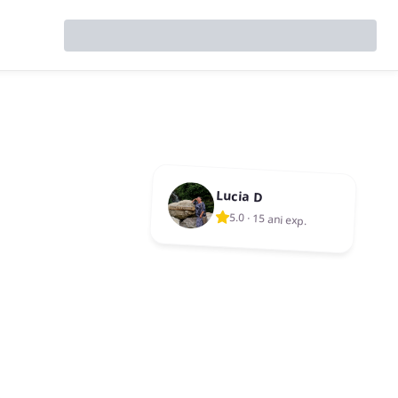
Lucia D
5.0
·
15 ani exp.