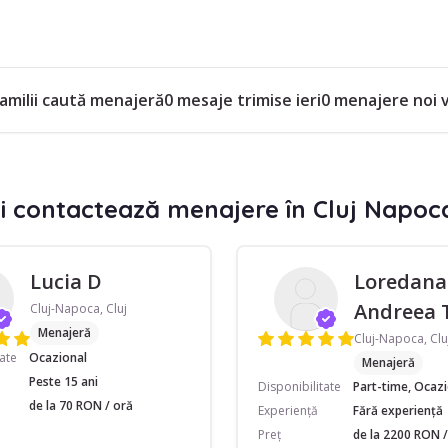
familii caută menajeră
0 mesaje trimise ieri
0 menajere noi 
i contactează menajere în Cluj Napoc
Lucia D
Loredana
Andreea 
Cluj-Napoca, Cluj
Menajeră
Cluj-Napoca, Clu
tate
Ocazional
Menajeră
Peste 15 ani
Disponibilitate
Part-time, Ocaz
de la 70 RON / oră
Experiență
Fără experiență
Preț
de la 2200 RON / 