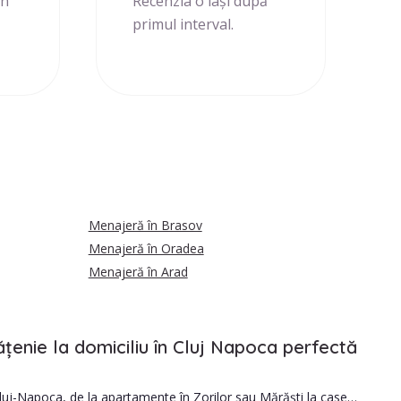
în
Recenzia o lași după
primul interval.
Menajeră în Brasov
Menajeră în Oradea
Menajeră în Arad
ățenie la domiciliu în Cluj Napoca perfectă
luj-Napoca, de la apartamente în Zorilor sau Mărăști la case