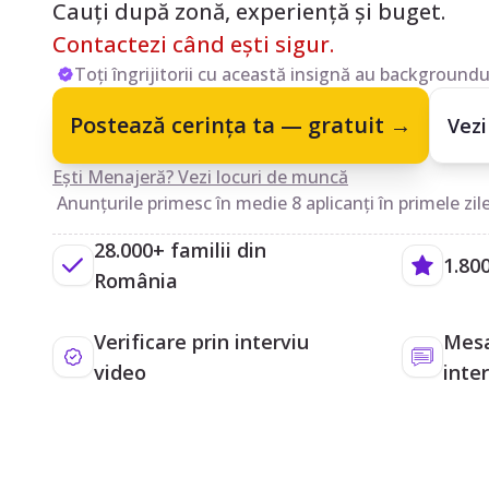
Cauți după zonă, experiență și buget.
Contactezi când ești sigur.
Toți îngrijitorii cu această insignă au backgroundul
Postează cerința ta — gratuit →
Vezi
Ești Menajeră? Vezi locuri de muncă
Anunțurile primesc în medie 8 aplicanți în primele zile
28.000+ familii din
1.800
România
Verificare prin interviu
Mesa
video
inte