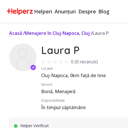
Helperi
Anunțuri
Despre
Blog
Acasă
/
Menajere în Cluj-Napoca, Cluj
/
Laura P
Laura P
0
(
0 recenzii
)
Locație
Cluj-Napoca, 0km față de tine
Servicii
Bonă, Menajeră
Disponibilitate
În timpul săptămânii
Helper Verificat