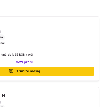
j
ră
onal
 lună, de la 35 RON / oră
Vezi profil
Trimite mesaj
 H
j