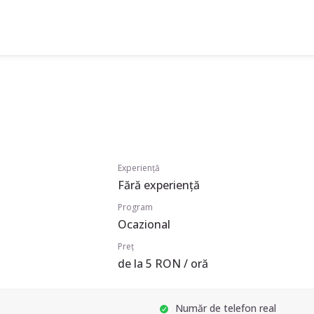
Experiență
Fără experiență
Program
Ocazional
Preț
de la 5 RON / oră
Număr de telefon real