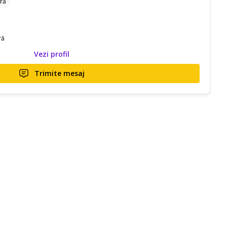
ră
ră
Vezi profil
Trimite mesaj