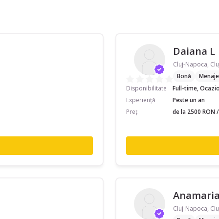
Daiana L
Cluj-Napoca, Clu
Bonă
Menaje
Disponibilitate
Full-time, Ocazi
Experiență
Peste un an
Preț
de la 2500 RON /
Anamaria
Cluj-Napoca, Clu