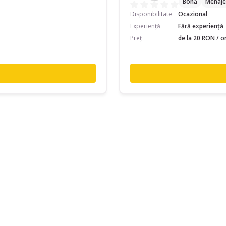
Bonă
Menaje
Disponibilitate
Ocazional
Experiență
Fără experiență
Preț
de la 20 RON / o