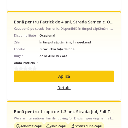
Bonă pentru Patrick de 4 ani, Strada Semenic, Ocazional, începând cu 40 lei/oră
Caut bonă pe strada Semenic. Disponibilă în timpul săptămânii și în weekend, program ocazional, pentru 1 baietel energic cu vârsta de 4 - 7 ani.
Disponibilitate
Ocazional
Zile
În timpul săptămânii, În weekend
Locație
Giroc, 0km față de tine
Buget
de la 40 RON / oră
Anda Patricia P
Aplică
Detalii
Bonă pentru 1 copii de 1-3 ani, Strada Jiul, Full Time, începând cu 3250 lei/lună
We are international family looking for English speaking nanny for my daughter 2 years old who’s able to travel for summer to Italy with us. I’m looking for kind, caring, attentive women who’s all ready have her own children.
Adormit copil
Baie copii
Strâns după copii