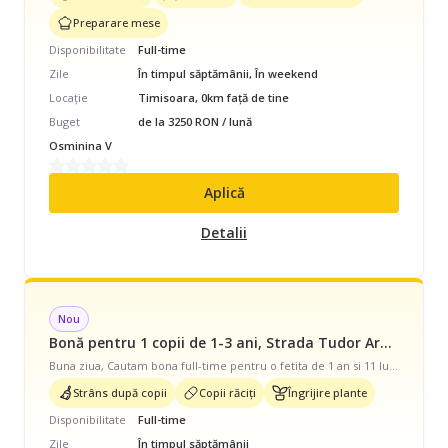
Preparare mese
Disponibilitate
Full-time
Zile
În timpul săptămânii, În weekend
Locație
Timisoara, 0km față de tine
Buget
de la 3250 RON / lună
Osminina V
Aplică
Detalii
Nou
Bonă pentru 1 copii de 1-3 ani, Strada Tudor Arghezi, Full Time, începând cu 4000 lei/lună
Buna ziua, Cautam bona full-time pentru o fetita de 1 an si 11 luni. Program: 8 ore, luni-vineri Responsabilitati: - supraveghere si joaca conform varstei; - plimbare si supravegheat/ joaca afara; - incalzit si servit mancarea; - mentinerea ordinii in spatiul de joaca si luat masa; - schimbat scutec ocazional; Cerinte: - persoana care iubeste copiii, experienta anterioara cu copii mici constituie avantaj; - calma, punctuala si responsabila; - nefumatoare.
Strâns după copii
Copii răciți
Îngrijire plante
Disponibilitate
Full-time
Zile
În timpul săptămânii