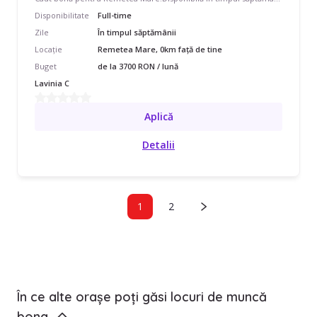
Disponibilitate
Full-time
Zile
În timpul săptămânii
Locație
Remetea Mare, 0km față de tine
Buget
de la 3700 RON / lună
Lavinia C
Aplică
Detalii
1
2
În ce alte orașe poți găsi locuri de muncă
bona