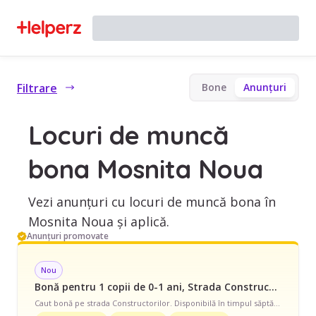
Filtrare
Bone
Anunțuri
Locuri de muncă
bona Mosnita Noua
Vezi anunțuri cu locuri de muncă bona în
Mosnita Noua și aplică.
Anunțuri promovate
Nou
Bonă pentru 1 copii de 0-1 ani, Strada Constructorilor, Full Time, începând cu 3900 lei/lună
Caut bonă pe strada Constructorilor. Disponibilă în timpul săptămânii și în weekend, program full-time. Avem nevoie de ajutor pentru 1 copil de 4 luni si dorim o colaborare de lunga durata.Avem nevoie de ajutor și cu să adoarmă copilul, băiță, îngrijire copii răciți, treburile casei, strâns după copil și prepararea mâncării.