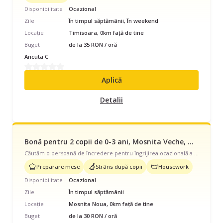
Disponibilitate
Ocazional
Zile
În timpul săptămânii, În weekend
Locație
Timisoara, 0km față de tine
Buget
de la 35 RON / oră
Ancuta C
Aplică
Detalii
Bonă pentru 2 copii de 0-3 ani, Mosnita Veche, Ocazional, începând cu 30 lei/oră
Căutăm o persoană de încredere pentru îngrijirea ocazională a celor doi copii ai noștri, în timpul săptămânii, în Moșnița Veche. Ne-ar bucura ca, atunci când este posibil, să ne ofere și puțin ajutor la activități casnice ușoare. Dacă ești interesată, așteptăm cu drag mesajul tău.
Preparare mese
Strâns după copii
Housework
Disponibilitate
Ocazional
Zile
În timpul săptămânii
Locație
Mosnita Noua, 0km față de tine
Buget
de la 30 RON / oră