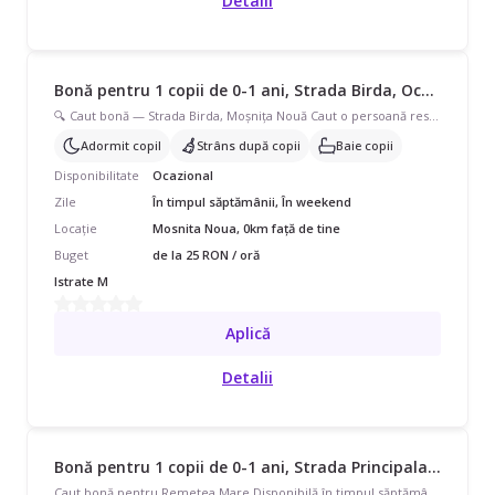
Detalii
Bonă pentru 1 copii de 0-1 ani, Strada Birda, Ocazional, începând cu 25 lei/oră
🔍 Caut bonă — Strada Birda, Moșnița Nouă Caut o persoană responsabilă și de încredere care să aibă grijă de bebe de 8 luni atunci când am nevoie să merg la programări sau cumpărături. • Program flexibil — doar când am nevoie, nu full time • Posibilitate de colaborare stabilă pe termen lung daca ne persoana potrivită • Baby este un copil fericit! Ce caut: • Experiență cu bebeluși mici, în special sub 1 an • Persoană blândă, iubitoare de copii • De preferat din Moșnița • Să vină la domiciliul nostru • Rog frumos — dacă aplici, răspunde la mesaje! Nu caut mesaje generice fără follow-up. Contactează pe whatsapp :
Adormit copil
Strâns după copii
Baie copii
Disponibilitate
Ocazional
Zile
În timpul săptămânii, În weekend
Locație
Mosnita Noua, 0km față de tine
Buget
de la 25 RON / oră
Istrate M
Aplică
Detalii
Bonă pentru 1 copii de 0-1 ani, Strada Principala, Full Time, începând cu 3700 lei/lună
Caut bonă pentru Remetea Mare.Disponibilă în timpul săptămânii, program full-time pentru 1 copil cu vârste de 0 - 11 luni.