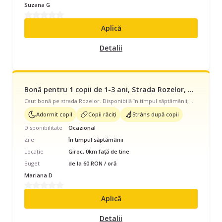
Suzana G
Aplică
Detalii
Bonă pentru 1 copii de 1-3 ani, Strada Rozelor, Ocazional, începând cu 60 lei/oră
Caut bonă pe strada Rozelor. Disponibilă în timpul săptămânii, program ocazional pentru 1 copil cu vârste de 1 - 3 ani. Avem nevoie de ajutor și cu să adoarmă copilul, îngrijire copii răciți, strâns după copil.
Adormit copil
Copii răciți
Strâns după copii
Disponibilitate
Ocazional
Zile
În timpul săptămânii
Locație
Giroc, 0km față de tine
Buget
de la 60 RON / oră
Mariana D
Aplică
Detalii