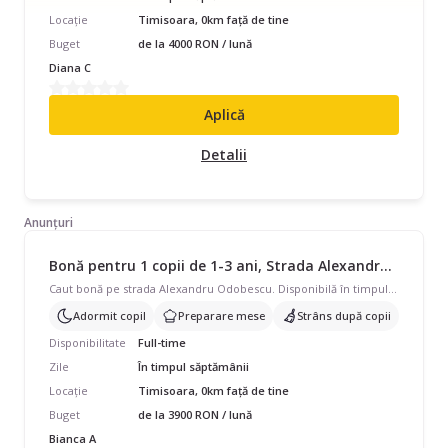
Locație
Timisoara, 0km față de tine
Buget
de la 4000 RON / lună
Diana C
Aplică
Detalii
Anunțuri
Bonă pentru 1 copii de 1-3 ani, Strada Alexandru Odobescu, Full Time, începând cu 3900 lei/lună
Caut bonă pe strada Alexandru Odobescu. Disponibilă în timpul săptămânii, program full-time pentru 1 copil cu vârste de 1 - 3 ani. Avem nevoie de ajutor și cu să adoarmă copilul, prepararea mâncării, strâns după copil. Căutăm pe cineva care să vorbească și engleză.
Adormit copil
Preparare mese
Strâns după copii
Disponibilitate
Full-time
Zile
În timpul săptămânii
Locație
Timisoara, 0km față de tine
Buget
de la 3900 RON / lună
Bianca A