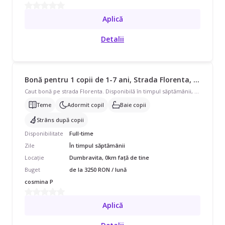
Aplică
Detalii
Bonă pentru 1 copii de 1-7 ani, Strada Florenta, Full Time, începând cu 3250 lei/lună
Caut bonă pe strada Florenta. Disponibilă în timpul săptămânii, program full-time, pentru 2 copii cu vârste de 1 - 3 ani și 4 - 7 ani. Avem nevoie de ajutor și cu Ajutor la teme, Să adoarmă copilul, Băiță, Strâns după copil. Căutăm pe cineva care să vorbească și Italiană.
Teme
Adormit copil
Baie copii
Strâns după copii
Disponibilitate
Full-time
Zile
În timpul săptămânii
Locație
Dumbravita, 0km față de tine
Buget
de la 3250 RON / lună
cosmina P
Aplică