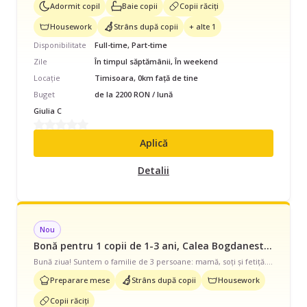
Adormit copil
Baie copii
Copii răciți
Housework
Strâns după copii
+ alte 1
Disponibilitate
Full-time, Part-time
Zile
În timpul săptămânii, În weekend
Locație
Timisoara, 0km față de tine
Buget
de la 2200 RON / lună
Giulia C
Aplică
Detalii
Nou
Bonă pentru 1 copii de 1-3 ani, Calea Bogdanestilor, Timisoara, Romania, Ocazional, începând cu 35 lei/oră
Bună ziua! Suntem o familie de 3 persoane: mamă, soți și fetiță. Avem un patruped foarte blând, salvat de pe drumuri. Locuim la apartament de 3 camere, la parter. Avem nevoie de cineva pentru câteva zile pe săptămână în intervalul 10.00-13.00 și uneori și în câteva intervale din weekend. Fetița noastră este foarte energică și jucăușă. Căutăm o persoană tânără, creativă și cu energie. Aștept cu interes să ne cunoaștem!
Preparare mese
Strâns după copii
Housework
Copii răciți