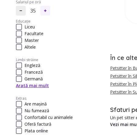
Salariul pe oră
35
Educație
Liceu
Facultate
Master
Altele
În ce alt
Limbi străine
Engleză
Petsitter în B
Franceză
Petsitter în Si
Germană
Petsitter în Pl
Arată mai mult
Petsitter în 
Extras
Are mașină
Sfaturi p
Nu fumează
Confortabil cu animalele
Un pet sitter 
Oferă factură
Vezi mai mu
Plata online
În Targu Mure