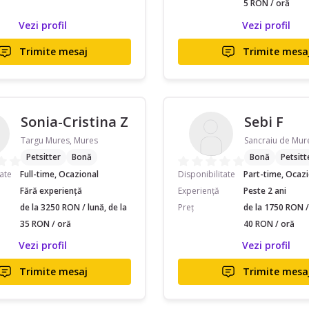
5 RON / oră
Vezi profil
Vezi profil
Trimite mesaj
Trimite mesa
Sonia-Cristina Z
Sebi F
Targu Mures, Mures
Sancraiu de Mur
Petsitter
Bonă
Bonă
Petsitt
tate
Full-time, Ocazional
Disponibilitate
Part-time, Ocaz
Fără experiență
Experiență
Peste 2 ani
de la 3250 RON / lună, de la
Preț
de la 1750 RON / 
35 RON / oră
40 RON / oră
Vezi profil
Vezi profil
Trimite mesaj
Trimite mesa