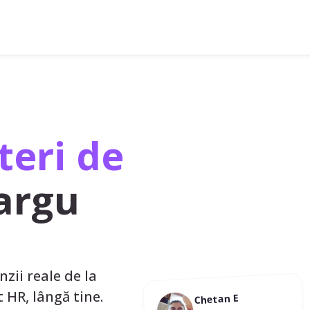
teri de
argu
nzii reale de la
st HR, lângă tine.
Chetan E