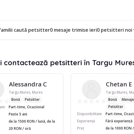
familii caută petsitter
0 mesaje trimise ieri
0 petsitteri noi
i contactează petsitteri în Targu Mure
Alessandra C
Chetan E
Targu Mures, Mures
Targu Mures, Mu
Bonă
Petsitter
Bonă
Menaje
Petsitter
tate
Part-time, Ocazional
Disponibilitate
Part-time, Ocaz
Peste 5 ani
Experiență
Fără experiență
de la 1500 RON / lună, de la
Preț
de la 1000 RON / 
20 RON / oră