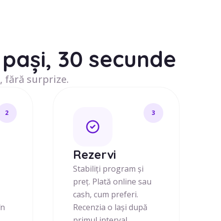
pași, 30 secunde
, fără surprize.
2
3
j
Rezervi
i
Stabiliți program și
preț. Plată online sau
cash, cum preferi.
în
Recenzia o lași după
primul interval.