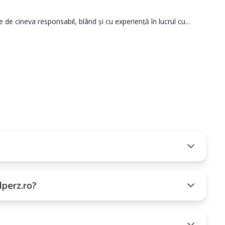
 de cineva responsabil, blând și cu experiență în lucrul cu
ezi atent opțiunile disponibile.
icii dorite).
ntru a intra în contact.
 între om și animal.
lperz.ro?