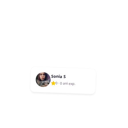
Sonia S
0
·
0 ani exp.