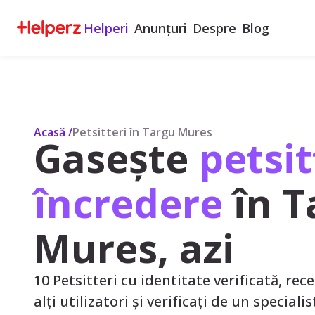
Helperi
Anunțuri
Despre
Blog
Acasă
/
Petsitteri în Targu Mures
Gasește
petsit
încredere
în T
Mures, azi
10 Petsitteri cu identitate verificată, rece
alți utilizatori și verificați de un speciali