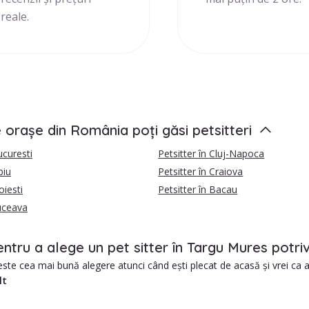
reale.
e orașe din România poți găsi petsitteri
ucuresti
Petsitter în Cluj-Napoca
biu
Petsitter în Craiova
oiesti
Petsitter în Bacau
Suceava
entru a alege un pet sitter în Targu Mures potr
este cea mai bună alegere atunci când ești plecat de acasă și vrei ca an
lt
s avem în prezent 10 pet sitteri, gata să ofere grija personalizată co