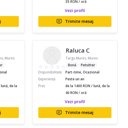
35 RON / oră
Vezi profil
j
Trimite mesaj
Raluca C
es, Mures
Targu Mures, Mures
er
Bonă
Petsitter
ional
Disponibilitate
Part-time, Ocazional
Experiență
Peste un an
lună, de la
Preț
de la 1400 RON / lună, de la
40 RON / oră
Vezi profil
j
Trimite mesaj