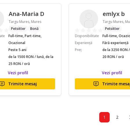
Ana-Maria D
emlyx b
Targu Mures, Mures
Targu Mures, Mu
Petsitter
Bonă
Petsitter
tate
Full-time, Part-time,
Disponibilitate
Full-time, Ocazi
Ocazional
Experiență
Fără experiență
Peste 5 ani
Preț
de la 3250 RON / 
de la 1500 RON / lună, de la
20 RON / oră
25 RON / oră
Vezi profil
Vezi profil
Trimite mesaj
Trimite mesa
1
2