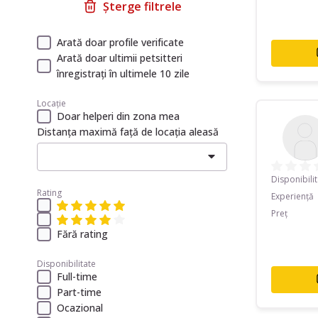
Șterge filtrele
Arată doar profile verificate
Arată doar ultimii petsitteri
înregistrați în ultimele 10 zile
Locație
Doar helperi din zona mea
Distanța maximă față de locația aleasă
Disponibili
Rating
Experiență
Preț
Fără rating
Disponibilitate
Full-time
Part-time
Ocazional