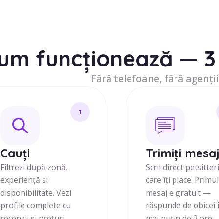
um funcționează — 3 
Fără telefoane, fără agenții
1
Cauți
Trimiți mesa
Filtrezi după zonă,
Scrii direct petsitter
experiență și
care îți place. Primul
disponibilitate. Vezi
mesaj e gratuit —
profile complete cu
răspunde de obicei 
recenzii și prețuri
mai puțin de 2 ore.