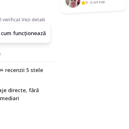
0 ani exp.
·
0
 verificat.
Vezi detalii
 cum funcționează
.
+ recenzii 5 stele
je directe, fără
rmediari