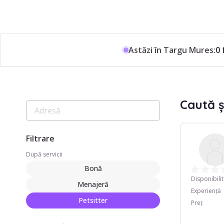
Astăzi în Targu Mures:
0 
Caută ș
Filtrare
După servicii
Bonă
Disponibili
Menajeră
Experiență
Petsitter
Preț