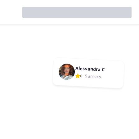
Alessandra C
0
·
5 ani exp.