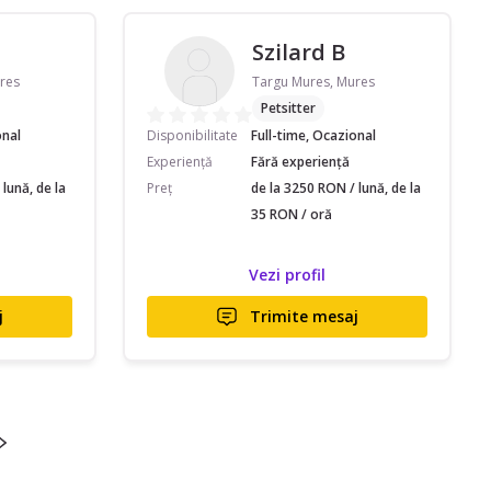
Szilard B
res
Targu Mures, Mures
Petsitter
onal
Disponibilitate
Full-time, Ocazional
Experiență
Fără experiență
lună, de la
Preț
de la 3250 RON / lună, de la
35 RON / oră
Vezi profil
j
Trimite mesaj