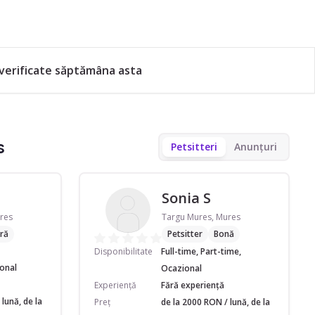
 verificate săptămâna asta
s
Petsitteri
Anunțuri
Sonia S
res
Targu Mures, Mures
ră
Petsitter
Bonă
Disponibilitate
Full-time, Part-time,
ional
Ocazional
Experiență
Fără experiență
lună, de la
Preț
de la 2000 RON / lună, de la