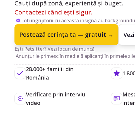
Cauți după zonă, experiență și buget.
Contactezi când ești sigur.
Toți îngrijitorii cu această insignă au backgroundul
Postează cerința ta — gratuit →
Vezi
Ești Petsitter? Vezi locuri de muncă
Anunțurile primesc în medie 8 aplicanți în primele zile
28.000+ familii din
1.800
România
Verificare prin interviu
Mesa
video
inte