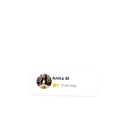
Anisa M
0
·
0 ani exp.