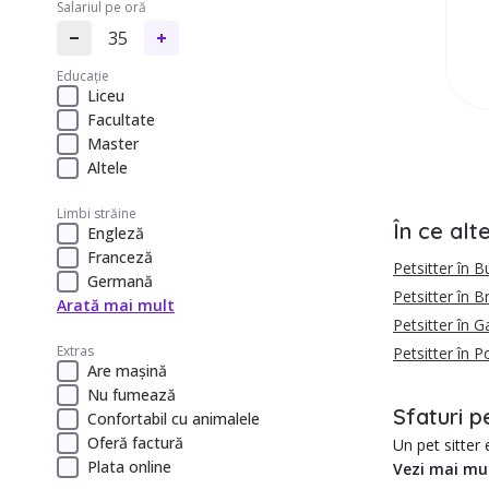
Salariul pe oră
35
Educație
Liceu
Facultate
Master
Altele
Limbi străine
În ce alt
Engleză
Franceză
Petsitter în B
Germană
Petsitter în 
Arată mai mult
Petsitter în Ga
Extras
Petsitter în 
Are mașină
Nu fumează
Sfaturi p
Confortabil cu animalele
Oferă factură
Un pet sitter 
Plata online
Vezi mai mu