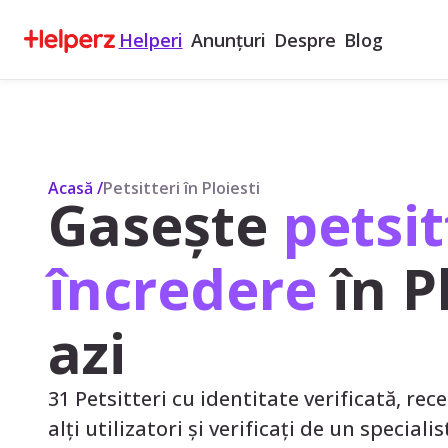
Helperi
Anunțuri
Despre
Blog
Acasă
/
Petsitteri în Ploiesti
Gasește
petsit
încredere
în P
azi
31 Petsitteri cu identitate verificată, rece
alți utilizatori și verificați de un speciali