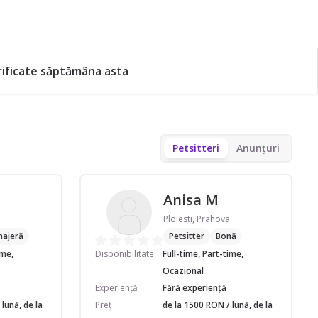
erificate săptămâna asta
Petsitteri
Anunțuri
Anisa M
Ploiesti, Prahova
ajeră
Petsitter
Bonă
ime,
Disponibilitate
Full-time, Part-time,
Ocazional
Experiență
Fără experiență
lună, de la
Preț
de la 1500 RON / lună, de la