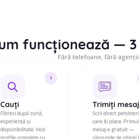
um funcționează — 3 
Fără telefoane, fără agenții
1
Cauți
Trimiți mesa
Filtrezi după zonă,
Scrii direct petsitter
experiență și
care îți place. Primul
disponibilitate. Vezi
mesaj e gratuit —
profile complete cu
răspunde de obicei 