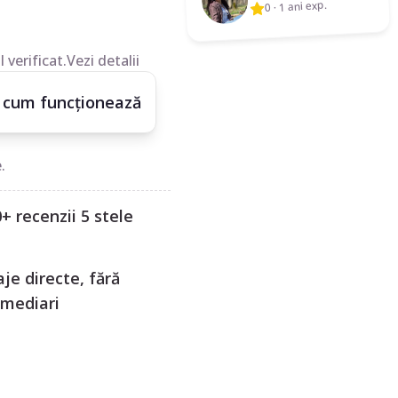
1 ani exp.
·
0
 verificat.
Vezi detalii
 cum funcționează
.
+ recenzii 5 stele
je directe, fără
rmediari