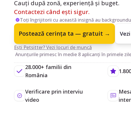
Cauți după zonă, experiență și buget.
Contactezi când ești sigur.
Toți îngrijitorii cu această insignă au backgroundul
Postează cerința ta — gratuit →
Vezi
Ești Petsitter? Vezi locuri de muncă
Anunțurile primesc în medie 8 aplicanți în primele zile
28.000+ familii din
1.800
România
Verificare prin interviu
Mesa
video
inte