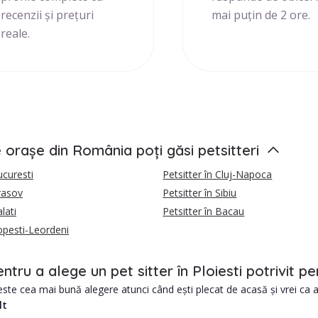
recenzii și prețuri
mai puțin de 2 ore.
reale.
e orașe din România poți găsi petsitteri
ucuresti
Petsitter în Cluj-Napoca
Brasov
Petsitter în Sibiu
lati
Petsitter în Bacau
Popesti-Leordeni
entru a alege un pet sitter în Ploiesti potrivit
este cea mai bună alegere atunci când ești plecat de acasă și vrei ca an
lt