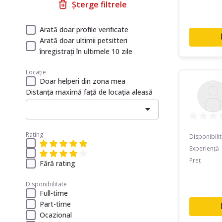
Șterge filtrele
Arată doar profile verificate
Arată doar ultimii petsitteri
înregistrați în ultimele 10 zile
Locație
Doar helperi din zona mea
Distanța maximă față de locația aleasă
Rating
Disponibili
Experiență
Preț
Fără rating
Disponibilitate
Full-time
Part-time
Ocazional