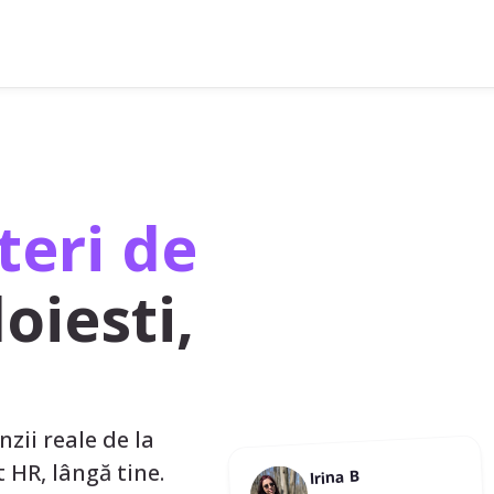
teri de
loiesti,
nzii reale de la
st HR, lângă tine.
Irina B