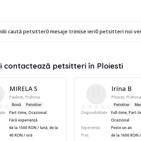
ilii caută petsitter
0 mesaje trimise ieri
0 petsitteri noi v
i contactează petsitteri în Ploiesti
MIRELA S
Irina B
Paulesti, Prahova
Ploiesti, Prahova
Bonă
Petsitter
Petsitter
Men
tate
Part-time, Ocazional
Disponibilitate
Full-time, Part-t
Fără experiență
Ocazional
de la 1500 RON / lună, de la
Experiență
Peste un an
40 RON / oră
Preț
de la 1600 RON / 