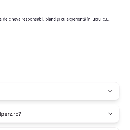
onului tău.
 de cineva responsabil, blând și cu experiență în lucrul cu
ent opțiunile disponibile.
dorite).
ntru a intra în contact.
 între om și animal.
lperz.ro?