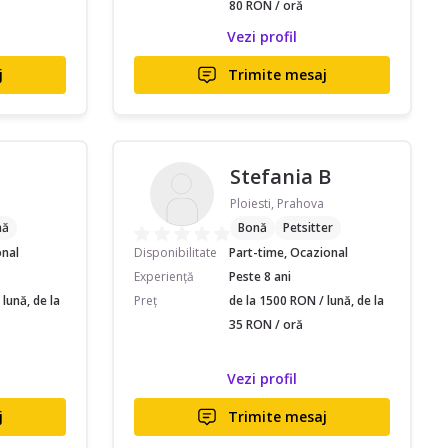
80 RON / oră
Vezi profil
j
Trimite mesaj
Stefania B
Ploiesti, Prahova
nă
Bonă
Petsitter
onal
Disponibilitate
Part-time, Ocazional
Experiență
Peste 8 ani
lună, de la
Preț
de la 1500 RON / lună, de la
35 RON / oră
Vezi profil
j
Trimite mesaj