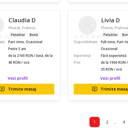
Claudia D
Livia D
Ploiesti, Prahova
Ploiesti, Prahova
Petsitter
Bonă
Petsitter
Bo
tate
Part-time, Ocazional
Disponibilitate
Full-time, Part-t
Peste 5 ani
Ocazional
de la 2100 RON / lună, de la
Experiență
Fără experiență
40 RON / oră
Preț
de la 1900 RON / 
35 RON / oră
Vezi profil
Vezi profil
Trimite mesaj
Trimite mesa
..
1
2
4