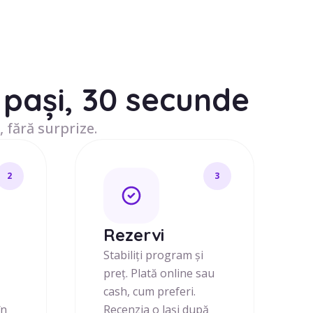
pași, 30 secunde
, fără surprize.
2
3
j
Rezervi
i
Stabiliți program și
preț. Plată online sau
cash, cum preferi.
în
Recenzia o lași după