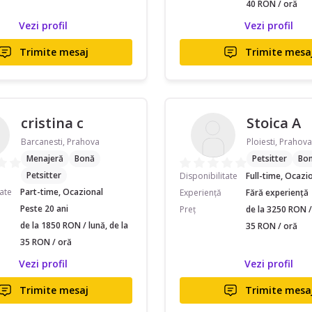
40 RON / oră
Vezi profil
Vezi profil
Trimite mesaj
Trimite mesa
cristina c
Stoica A
Barcanesti, Prahova
Ploiesti, Prahova
Menajeră
Bonă
Petsitter
Bo
Petsitter
Disponibilitate
Full-time, Ocazi
tate
Part-time, Ocazional
Experiență
Fără experiență
Peste 20 ani
Preț
de la 3250 RON / 
de la 1850 RON / lună, de la
35 RON / oră
35 RON / oră
Vezi profil
Vezi profil
Trimite mesaj
Trimite mesa