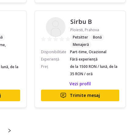
Sirbu B
Ploiesti, Prahova
nă
Petsitter
Bonă
Menajeră
ime,
Disponibilitate
Part-time, Ocazional
Experiență
Fără experiență
Preț
de la 1500 RON / lună, de la
lună, de la
35 RON / oră
Vezi profil
j
Trimite mesaj