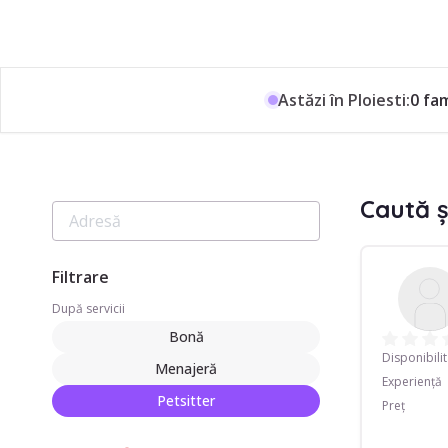
Astăzi în Ploiesti:
0 fam
Caută ș
Filtrare
După servicii
Bonă
Disponibili
Menajeră
Experiență
Petsitter
Preț