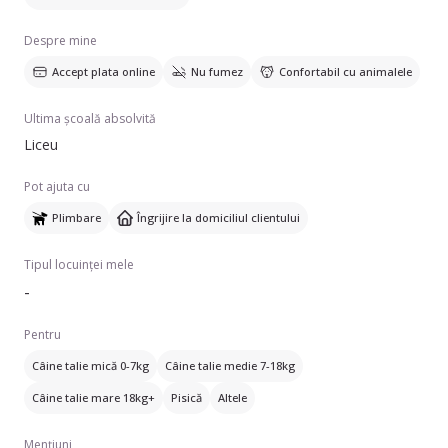
aveți un animal de companie care are nevoie de atenție, nu
Despre mine
ezitați să mă contactați!
Accept plata online
Nu fumez
Confortabil cu animalele
Ultima școală absolvită
Liceu
Pot ajuta cu
Plimbare
Îngrijire la domiciliul clientului
Tipul locuinței mele
-
Pentru
Câine talie mică 0-7kg
Câine talie medie 7-18kg
Câine talie mare 18kg+
Pisică
Altele
Mențiuni