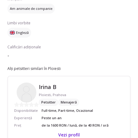
Am animale de companie
Limbi vorbite
Engleză
Calificări adiționale
-
Alți petsitteri similari în Ploiesti
Irina B
Ploiesti, Prahova
Petsitter
Menajeră
Disponibilitate
Full-time, Part-time, Ocazional
Experiență
Peste un an
Preț
de la 1600 RON / lună, de la 40 RON / oră
Vezi profil