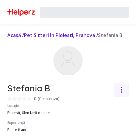
Acasă
/
Pet Sitteri în Ploiesti, Prahova
/
Stefania B
Stefania B
0
(
0 recenzii
)
Locație
Ploiesti, 0km față de tine
Experiență
Peste 8 ani