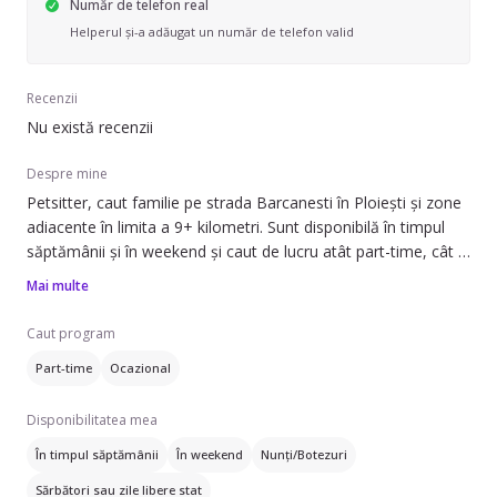
Număr de telefon real
Helperul și-a adăugat un număr de telefon valid
Recenzii
Nu există recenzii
Despre mine
Petsitter, caut familie pe strada Barcanesti în Ploiești și zone
adiacente în limita a 9+ kilometri. Sunt disponibilă în timpul
săptămânii și în weekend și caut de lucru atât part-time, cât și
ocazional.
Mai multe
Pot să ofer ajutor cu plimbarea și îngrijirea animalelor la
Caut program
domiciliul clientului. Am experiență de 8 ani în îngrijirea
Part-time
Ocazional
animalelor, inclusiv câini de talie mică (0-7 kg), câini de talie
medie (7-18 kg), câini de talie mare (18 kg+), pisici și altele. Eu
Disponibilitatea mea
am 14 pisici și 2 căței,apropiații și alte persoane nu ezita sa
ma contacteze când vine vorba de stat cu animalutele.
În timpul săptămânii
În weekend
Nunți/Botezuri
Sărbători sau zile libere stat
Vorbind despre limbile străine, pot comunica în engleză. Dacă