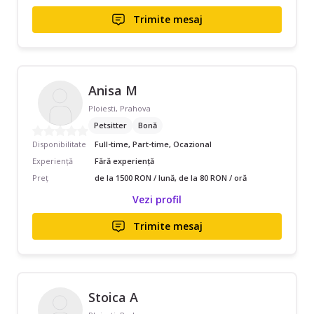
Trimite mesaj
Anisa M
Ploiesti, Prahova
Petsitter
Bonă
Disponibilitate
Full-time, Part-time, Ocazional
Experiență
Fără experiență
Preț
de la 1500 RON / lună, de la 80 RON / oră
Vezi profil
Trimite mesaj
Stoica A