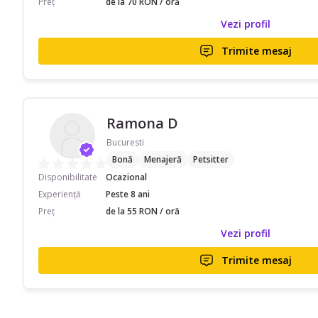
Preț
de la 70 RON / oră
Vezi profil
Trimite mesaj
Ramona D
Bucuresti
Bonă
Menajeră
Petsitter
Disponibilitate
Ocazional
Experiență
Peste 8 ani
Preț
de la 55 RON / oră
Vezi profil
Trimite mesaj