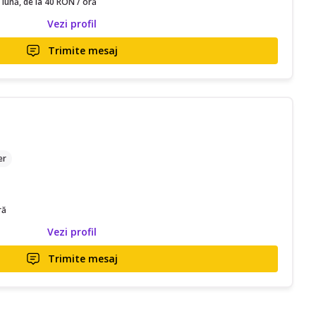
 lună, de la 40 RON / oră
Vezi profil
Trimite mesaj
er
ră
Vezi profil
Trimite mesaj