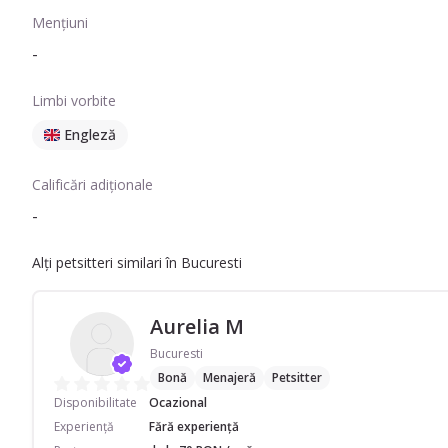
Mențiuni
-
Limbi vorbite
Engleză
Calificări adiționale
-
Alți petsitteri similari în Bucuresti
Aurelia M
Bucuresti
Bonă
Menajeră
Petsitter
Disponibilitate
Ocazional
Experiență
Fără experiență