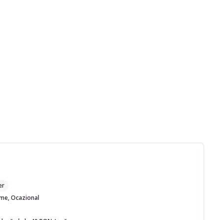
M
er
time, Ocazional