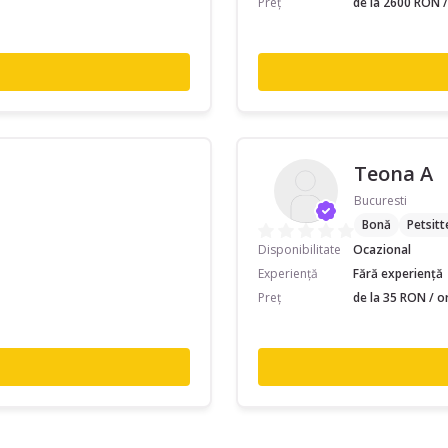
Preț
de la 2600 RON /
Teona A
Bucuresti
Bonă
Petsitt
Disponibilitate
Ocazional
Experiență
Fără experiență
Preț
de la 35 RON / o