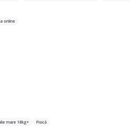
a online
alie mare 18kg+
Pisică