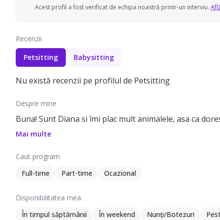
Acest profil a fost verificat de echipa noastră printr-un interviu.
Afl
Recenzii
Petsitting
Babysitting
Nu există recenzii pe profilul de Petsitting
Despre mine
Buna! Sunt Diana si îmi plac mult animalele, asa ca dore
Mai multe
Caut program
Full-time
Part-time
Ocazional
Disponibilitatea mea
În timpul săptămânii
În weekend
Nunți/Botezuri
Pes