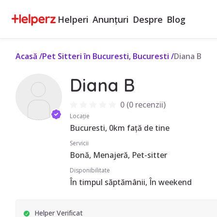
Helperi
Anunțuri
Despre
Blog
Acasă
/
Pet Sitteri în Bucuresti, Bucuresti
/
Diana B
Diana B
0
(
0 recenzii
)
Locație
Bucuresti, 0km față de tine
Servicii
Bonă, Menajeră, Pet-sitter
Disponibilitate
În timpul săptămânii, În weekend
Helper Verificat