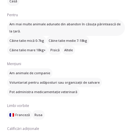
Casă
Pentru
Am mai multe animale adunate din abandon în căsuța părintească de
la țară.
Câine talie mică 0-7kg
Câine talie medie 7-18kg
Câine talie mare 18kg+
Pisică
Altele
Mențiuni
Am animale de companie
Voluntariat pentru adăposturi sau organizații de salvare
Pot administra medicamentație veterinară
Limbi vorbite
Franceză
Rusa
Calificări adiționale