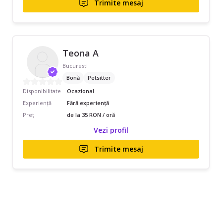
Trimite mesaj
Teona A
Bucuresti
Bonă
Petsitter
Disponibilitate
Ocazional
Experiență
Fără experiență
Preț
de la 35 RON / oră
Vezi profil
Trimite mesaj