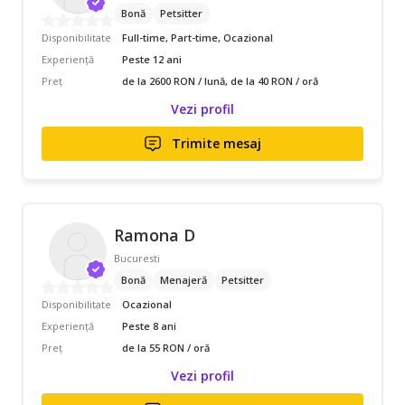
Bonă
Petsitter
Disponibilitate
Full-time, Part-time, Ocazional
Experiență
Peste 12 ani
Preț
de la 2600 RON / lună, de la 40 RON / oră
Vezi profil
Trimite mesaj
Ramona D
Bucuresti
Bonă
Menajeră
Petsitter
Disponibilitate
Ocazional
Experiență
Peste 8 ani
Preț
de la 55 RON / oră
Vezi profil