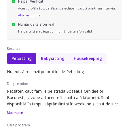
Helper Verificat
Acest profil a fost verificat de echipa noastră printr-un interviu.
Află mai multe
Număr de telefon real
Helperul și-a adăugat un număr de telefon valid
Recenzii
Petsitting
Babysitting
Housekeeping
Nu există recenzii pe profilul de Petsitting
Despre mine
Petsitter, caut familie pe strada Soseaua Orhideelor,
București, și zone adiacente în limita a 6 kilometri. Sunt
disponibilă în timpul săptămânii și în weekend și caut de lucru
ocazional.
Mai multe
Pot să ofer ajutor cu îngrijirea animalelor de companie. Am
Caut program