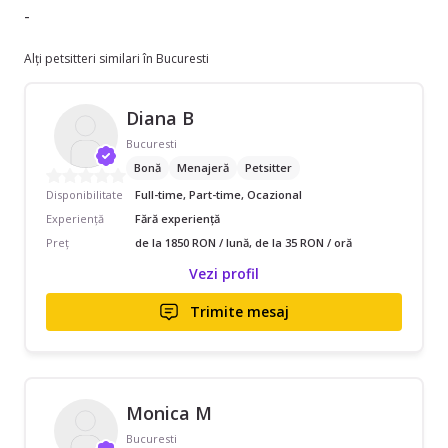
-
Alți petsitteri similari în Bucuresti
Diana B
Bucuresti
Bonă
Menajeră
Petsitter
Disponibilitate
Full-time, Part-time, Ocazional
Experiență
Fără experiență
Preț
de la 1850 RON / lună, de la 35 RON / oră
Vezi profil
Trimite mesaj
Monica M
Bucuresti