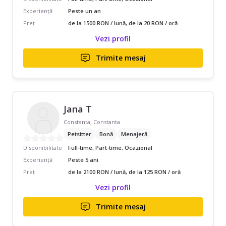
Experiență
Peste un an
Preț
de la 1500 RON / lună, de la 20 RON / oră
Vezi profil
Trimite mesaj
Jana T
Constanta, Constanta
Petsitter
Bonă
Menajeră
Disponibilitate
Full-time, Part-time, Ocazional
Experiență
Peste 5 ani
Preț
de la 2100 RON / lună, de la 125 RON / oră
Vezi profil
Trimite mesaj