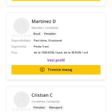
Martinez D
Navodari, Constanta
Bonă
Petsitter
Disponibilitate
Part-time, Ocazional
Experiență
Peste 5 ani
Preț
de la 1500 RON / lună, de la 30 RON / oră
Vezi profil
Trimite mesaj
Cristian C
Constanta, Constanta
Petsitter
Menajeră