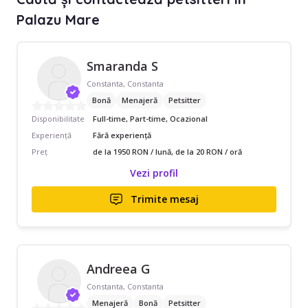
Palazu Mare
Smaranda S
Constanta, Constanta
Bonă
Menajeră
Petsitter
Disponibilitate
Full-time, Part-time, Ocazional
Experiență
Fără experiență
Preț
de la 1950 RON / lună, de la 20 RON / oră
Vezi profil
Trimite mesaj
Andreea G
Constanta, Constanta
Menajeră
Bonă
Petsitter