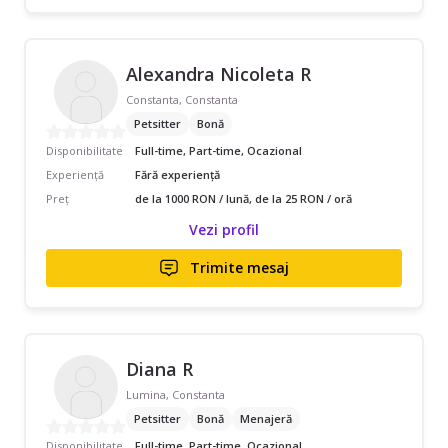
Alexandra Nicoleta R
Constanta, Constanta
Petsitter
Bonă
Disponibilitate
Full-time, Part-time, Ocazional
Experiență
Fără experiență
Preț
de la 1000 RON / lună, de la 25 RON / oră
Vezi profil
Trimite mesaj
Diana R
Lumina, Constanta
Petsitter
Bonă
Menajeră
Disponibilitate
Full-time, Part-time, Ocazional