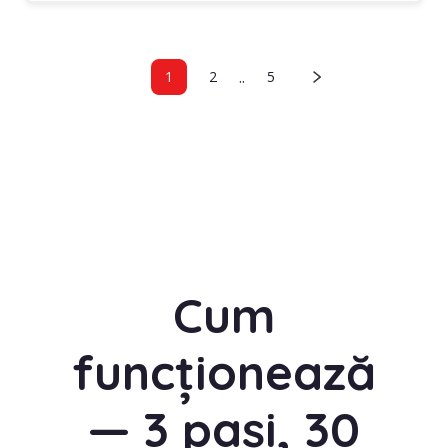
..
1
2
5
Cum
funcționează
— 3 pași, 30