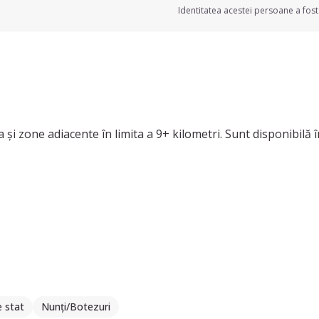
Identitatea acestei persoane a fost 
a și zone adiacente în limita a 9+ kilometri. Sunt disponibilă 
g), câinilor de talie medie (7-18 kg) și pisicilor. Serviciile pe c
gleză și germană. În prezent, sunt încă în facultate.
e stat
Nunți/Botezuri