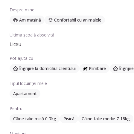
Despre mine
Am mașină
Confortabil cu animalele
Ultima școală absolvită
Liceu
Pot ajuta cu
Îngrijire la domiciliul clientului
Plimbare
Îngrijir
Tipul locuinței mele
Apartament
Pentru
Câine talie mică 0-7kg
Pisică
Câine talie medie 7-18kg
Mențiuni