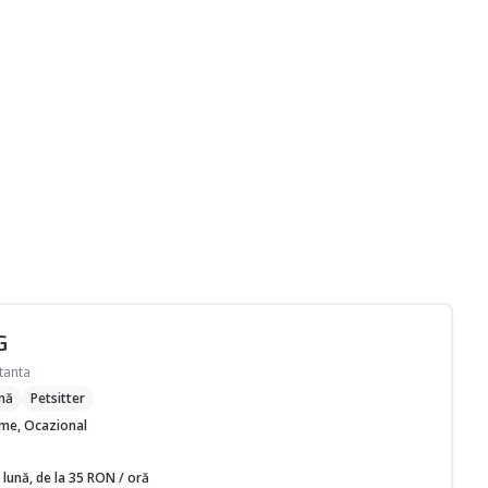
G
tanta
nă
Petsitter
time, Ocazional
 lună, de la 35 RON / oră