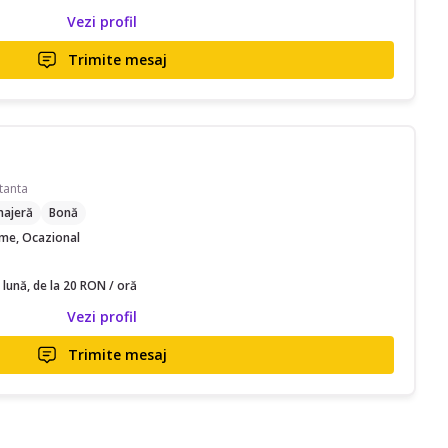
Vezi profil
Trimite mesaj
tanta
ajeră
Bonă
time, Ocazional
 lună, de la 20 RON / oră
Vezi profil
Trimite mesaj