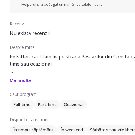
Helperul și-a adăugat un număr de telefon valid
Recenzii
Nu există recenzii
Despre mine
Petsitter, caut familie pe strada Pescarilor din Constanț
time sau ocazional.
Pot să ofer ajutor cu îngrijirea câinilor de talie mică (0-7 k
Mai multe
plimbare, îngrijire la domiciliul meu și toaletare.
Caut program
Am patru ani de experiență în acest domeniu. Vorbesc en
Full-time
Part-time
Ocazional
Disponibilitatea mea
În timpul săptămânii
În weekend
Sărbători sau zile liber