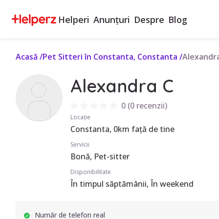
Helperi
Anunțuri
Despre
Blog
Acasă
/
Pet Sitteri în Constanta, Constanta
/
Alexandr
Alexandra C
0
(
0 recenzii
)
Locație
Constanta, 0km față de tine
Servicii
Bonă, Pet-sitter
Disponibilitate
În timpul săptămânii, În weekend
Număr de telefon real