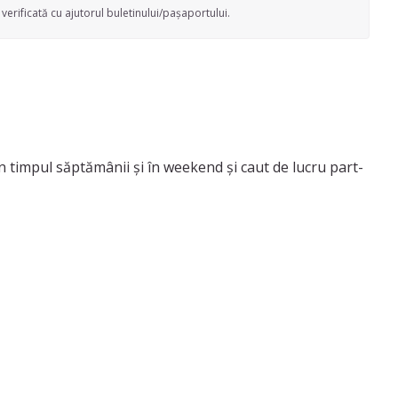
verificată cu ajutorul buletinului/pașaportului.
în timpul săptămânii și în weekend și caut de lucru part-
are le pot oferi includ îngrijire la domiciliul clientului,