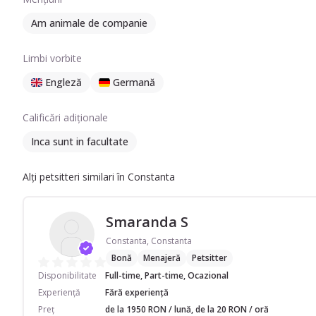
Am animale de companie
Limbi vorbite
Engleză
Germană
Calificări adiționale
Inca sunt in facultate
Alți petsitteri similari în Constanta
Smaranda S
Constanta, Constanta
Bonă
Menajeră
Petsitter
Disponibilitate
Full-time, Part-time, Ocazional
Experiență
Fără experiență
Preț
de la 1950 RON / lună, de la 20 RON / oră