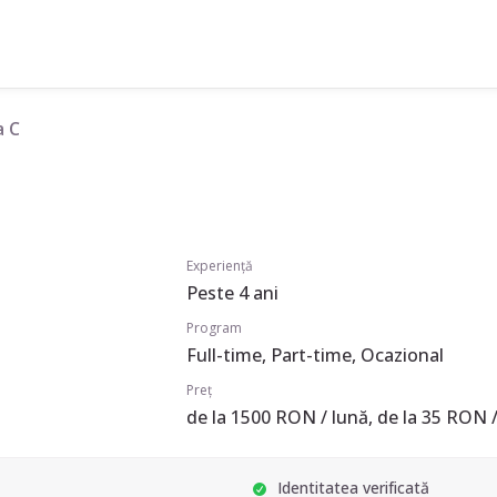
a C
Experiență
Peste 4 ani
Program
Full-time, Part-time, Ocazional
Preț
de la 1500 RON / lună, de la 35 RON /
Identitatea verificată