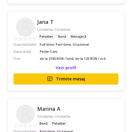
Jana T
Constanta, Constanta
Petsitter
Bonă
Menajeră
Disponibilitate
Full-time, Part-time, Ocazional
Experiență
Peste 5 ani
Preț
de la 2100 RON / lună, de la 125 RON / oră
Vezi profil
Trimite mesaj
Marina A
Constanta, Constanta
Bonă
Petsitter
Disponibilitate
Part-time, Ocazional