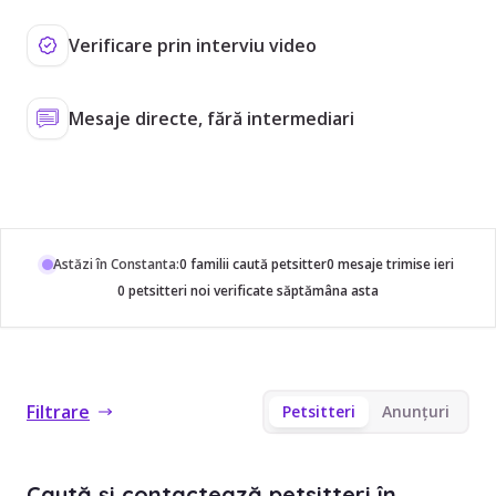
Verificare prin interviu video
Mesaje directe, fără intermediari
Astăzi în Constanta:
0 familii caută petsitter
0 mesaje trimise ieri
0 petsitteri noi verificate săptămâna asta
Filtrare
Petsitteri
Anunțuri
Caută și contactează petsitteri în