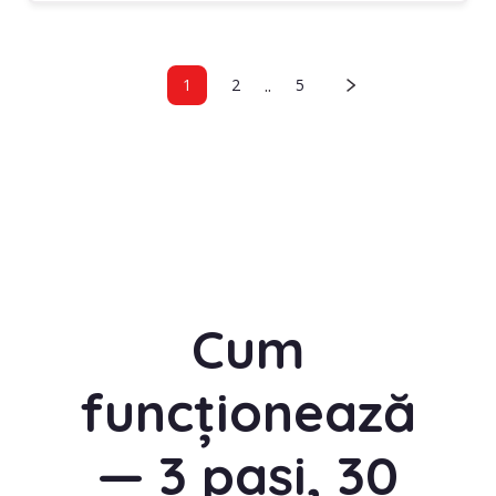
..
1
2
5
Cum
funcționează
— 3 pași, 30