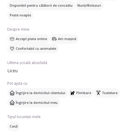
• 📸 Actualizări zilnice cu poze și mesaje
Disponibil pentru călătorii de concediu
Nunți/Botezuri
De ce să mă alegi:
Peste noapte
• Experiență cu animale de diferite talie și temperamente
• Răbdare, atenție și multă afecțiune
Despre mine
• Program flexibil
Accept plata online
Am mașină
• Comunicare constantă cu stăpânii
Confortabil cu animalele
Pentru mine, fiecare animăluț este tratat ca un membru al
familiei. ❤️
Ultima școală absolvită
Liceu
Pot ajuta cu
Îngrijire la domiciliul clientului
Plimbare
Toaletare
Îngrijire la domiciliul meu
Tipul locuinței mele
Casă