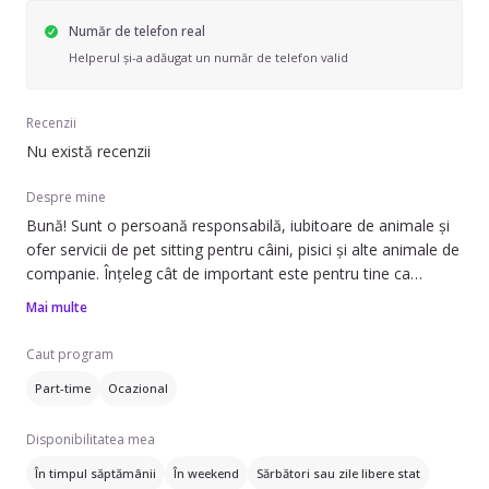
Număr de telefon real
Helperul și-a adăugat un număr de telefon valid
Recenzii
Nu există recenzii
Despre mine
Bună! Sunt o persoană responsabilă, iubitoare de animale și
ofer servicii de pet sitting pentru câini, pisici și alte animale de
companie. Înțeleg cât de important este pentru tine ca
prietenul tău necuvântător să fie în siguranță și bine îngrijit
Mai multe
atunci când nu ești acasă.
Caut program
Ce ofer:
Part-time
Ocazional
• 🐶 Plimbări pentru câini
• 🐱 Vizite la domiciliu pentru hrănire și joacă
Disponibilitatea mea
• 🏡 Găzduire temporară (dacă este cazul)
• 💊 Administrare medicamente (la cerere)
În timpul săptămânii
În weekend
Sărbători sau zile libere stat