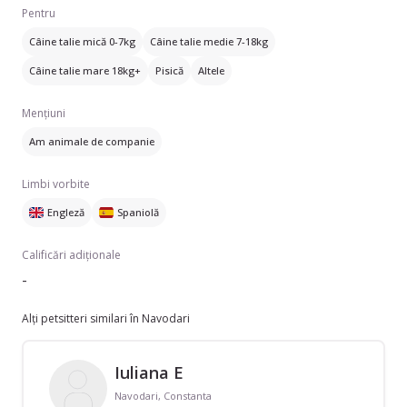
Pentru
Câine talie mică 0-7kg
Câine talie medie 7-18kg
Câine talie mare 18kg+
Pisică
Altele
Mențiuni
Am animale de companie
Limbi vorbite
Engleză
Spaniolă
Calificări adiționale
-
Alți petsitteri similari în Navodari
Iuliana E
Navodari, Constanta