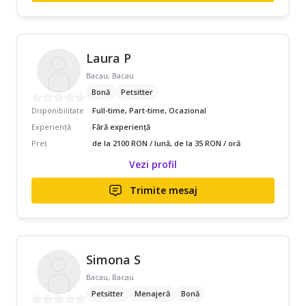
Laura P
Bacau, Bacau
Bonă
Petsitter
Disponibilitate
Full-time, Part-time, Ocazional
Experiență
Fără experiență
Preț
de la 2100 RON / lună, de la 35 RON / oră
Vezi profil
Trimite mesaj
Simona S
Bacau, Bacau
Petsitter
Menajeră
Bonă