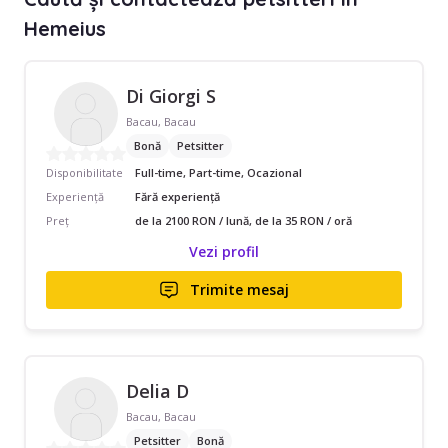
Hemeius
Di Giorgi S
Bacau, Bacau
Bonă
Petsitter
Disponibilitate
Full-time, Part-time, Ocazional
Experiență
Fără experiență
Preț
de la 2100 RON / lună, de la 35 RON / oră
Vezi profil
Trimite mesaj
Delia D
Bacau, Bacau
Petsitter
Bonă