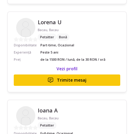
Lorena U
Bacau, Bacau
Petsitter
Bonă
Disponibilitate
Part-time, Ocazional
Experiență
Peste 5 ani
Preț
de la 1500 RON / lună, de la 30 RON / oră
Vezi profil
Trimite mesaj
Ioana A
Bacau, Bacau
Petsitter
Disponibilitate
Full-time, Ocazional