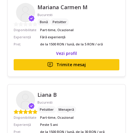
Mariana Carmen M
Bucuresti
Bonă
Petsitter
Disponibilitate
Part-time, Ocazional
Experiență
Fără experiență
Preț
de la 1500 RON / lună, de la 5 RON / oră
Vezi profil
Trimite mesaj
Liana B
Bucuresti
Petsitter
Menajeră
Disponibilitate
Part-time, Ocazional
Experiență
Peste 5 ani
Preț
de la 1500 RON / lună, de la 30 RON / oră