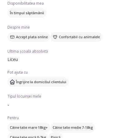
Disponibilitatea mea
compromite calitatea. Fie că este vorba de curățenie
generală, schimbarea lenjeriilor sau organizarea spațiilor,
În timpul săptămânii
sunt atentă la fiecare detaliu și mă asigur că rezultatul final
depășește așteptările.
Despre mine
Accept plata online
Confortabil cu animalele
Ultima școală absolvită
Liceu
Pot ajuta cu
Îngrijire la domiciliul clientului
Tipul locuinței mele
-
Pentru
Câine talie mare 18kg+
Câine talie medie 7-18kg
Câine talie mică 0-7kg
Pisică