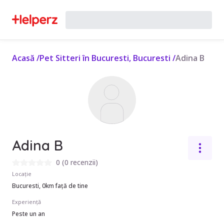
Acasă
/
Pet Sitteri în Bucuresti, Bucuresti
/
Adina B
Adina B
0
(
0 recenzii
)
Locație
Bucuresti, 0km față de tine
Experiență
Peste un an