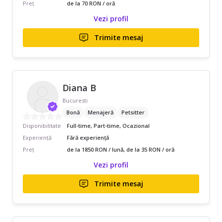
Preț
de la 70 RON / oră
Vezi profil
Trimite mesaj
Diana B
Bucuresti
Bonă
Menajeră
Petsitter
Disponibilitate
Full-time, Part-time, Ocazional
Experiență
Fără experiență
Preț
de la 1850 RON / lună, de la 35 RON / oră
Vezi profil
Trimite mesaj