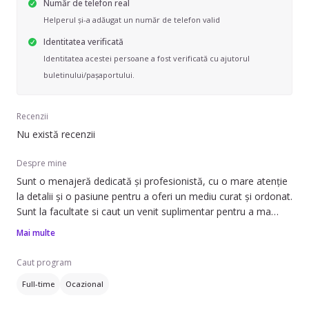
Număr de telefon real
Helperul și-a adăugat un număr de telefon valid
Identitatea verificată
Identitatea acestei persoane a fost verificată cu ajutorul
buletinului/pașaportului.
Recenzii
Nu există recenzii
Despre mine
Sunt o menajeră dedicată și profesionistă, cu o mare atenție
la detalii și o pasiune pentru a oferi un mediu curat și ordonat.
Sunt la facultate si caut un venit suplimentar pentru a ma
mentine.Curățenia, organizarea și întreținerea sunt domenii în
Mai multe
care mă simt cu adevărat în largul meu și îmi place să aduc
un plus de confort în viața celor din jur.
Caut program
Full-time
Ocazional
Fiind o persoană calmă și organizată, îmi place să planific
fiecare sarcină cu grijă și să lucrez cu eficiență, fără a