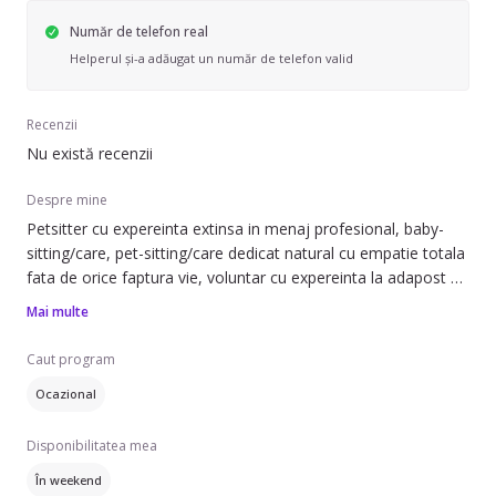
Număr de telefon real
Helperul și-a adăugat un număr de telefon valid
Recenzii
Nu există recenzii
Despre mine
Petsitter cu expereinta extinsa in menaj profesional, baby-
sitting/care, pet-sitting/care dedicat natural cu empatie totala
fata de orice faptura vie, voluntar cu expereinta la adapost de
caini si pisici, parinte de copii blanosi, caini si pisici ales de ei
Mai multe
de peste 35 ani, domiciliul in București, Sector 2, disponibila in
weekend.
Caut program
Ocazional
Ofer cu draga inima companie copiilor blanosi ocazional sau
special.
Disponibilitatea mea
Asistenta completa la domiciliul dvs. ca si cum ar fi ai mei
În weekend