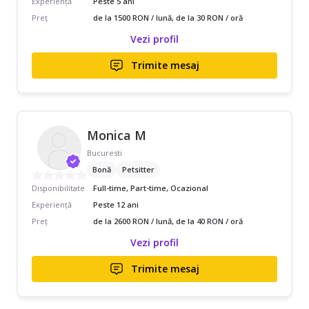
Experiență
Peste 5 ani
Preț
de la 1500 RON / lună, de la 30 RON / oră
Vezi profil
Trimite mesaj
Monica M
Bucuresti
Bonă
Petsitter
Disponibilitate
Full-time, Part-time, Ocazional
Experiență
Peste 12 ani
Preț
de la 2600 RON / lună, de la 40 RON / oră
Vezi profil
Trimite mesaj