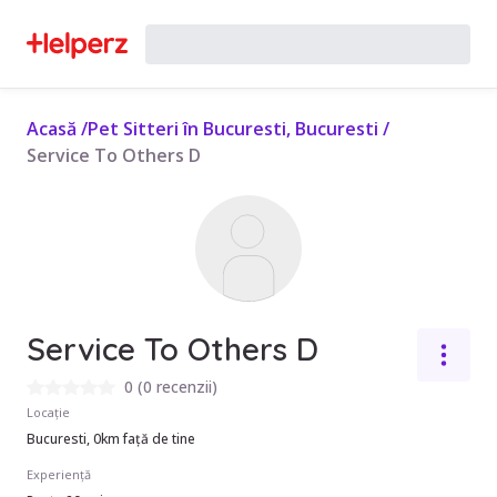
Acasă
/
Pet Sitteri în Bucuresti, Bucuresti
/
Service To Others D
Service To Others D
0
(
0 recenzii
)
Locație
Bucuresti, 0km față de tine
Experiență