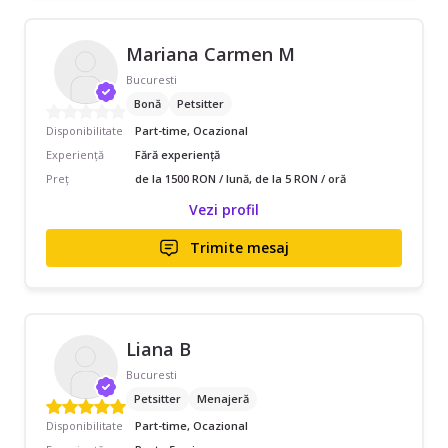
Mariana Carmen M
Bucuresti
Bonă
Petsitter
Disponibilitate
Part-time, Ocazional
Experiență
Fără experiență
Preț
de la 1500 RON / lună, de la 5 RON / oră
Vezi profil
Trimite mesaj
Liana B
Bucuresti
Petsitter
Menajeră
Disponibilitate
Part-time, Ocazional