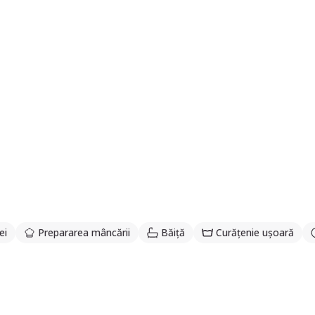
ei
Prepararea mâncării
Băiță
Curățenie ușoară