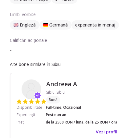
Limbi vorbite
Engleză
Germană
experienta in menaj
Calificări adiționale
-
Alte bone similare în Sibiu
Andreea A
Sibiu, Sibiu
Bonă
Disponibilitate
Full-time, Ocazional
Experiență
Peste un an
Preț
de la 2500 RON / lună, de la 25 RON / oră
Vezi profil