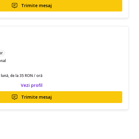
Trimite mesaj
er
onal
 lună, de la 35 RON / oră
Vezi profil
Trimite mesaj