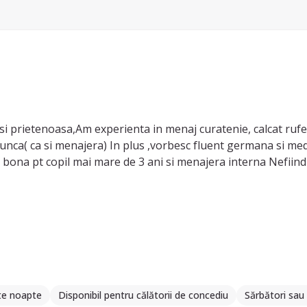
i prietenoasa,Am experienta in menaj curatenie, calcat rufe,
unca( ca si menajera) In plus ,vorbesc fluent germana si mediu
bona pt copil mai mare de 3 ani si menajera interna Nefiind c
te noapte
Disponibil pentru călătorii de concediu
Sărbători sau 