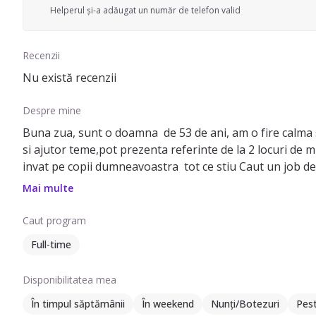
Helperul și-a adăugat un număr de telefon valid
Recenzii
Nu există recenzii
Despre mine
Buna zua, sunt o doamna de 53 de ani, am o fire calma s
si ajutor teme,pot prezenta referinte de la 2 locuri de m
invat pe copii dumneavoastra tot ce stiu Caut un job de 
lung
Mai multe
Caut program
Full-time
Disponibilitatea mea
În timpul săptămânii
În weekend
Nunți/Botezuri
Pes