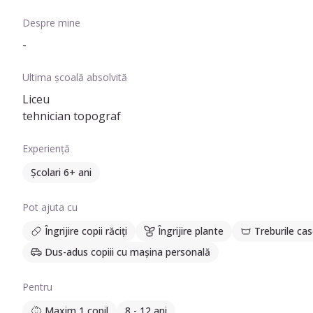
Despre mine
-
Ultima școală absolvită
Liceu
tehnician topograf
Experiență
Școlari 6+ ani
Pot ajuta cu
Îngrijire copii răciți
Îngrijire plante
Treburile cas
Dus-adus copiii cu mașina personală
Pentru
Maxim 1 copil
8 - 12 ani