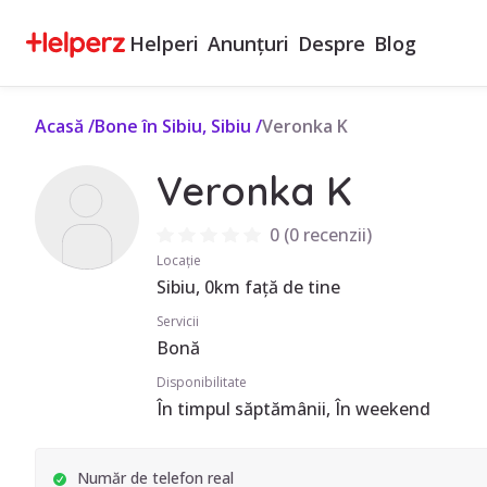
Helperi
Anunțuri
Despre
Blog
Acasă
/
Bone în Sibiu, Sibiu
/
Veronka K
Veronka K
0
(
0 recenzii
)
Locație
Sibiu, 0km față de tine
Servicii
Bonă
Disponibilitate
În timpul săptămânii, În weekend
Număr de telefon real