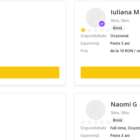
Iuliana M
Sibiu, Sibiu
Bonă
Disponibilitate
Ocazional
Experiență
Peste 5 ani
Preț
de la 10 RON / o
Naomi G
Sibiu, Sibiu
Bonă
Disponibilitate
Full-time, Ocazi
Experiență
Peste 3 ani