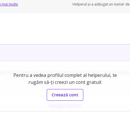
ă mai multe
Helperul și-a adăugat un număr de 
 in cadrul atelierele pe care le organizează in firma ei, prin activităț
Pentru a vedea profilul complet al helperului, te
rugăm să-ți creezi un cont gratuit
un mediu educativ plin de creativitate.
Creează cont
i luni, demonstrând dedicare și abilitatea de a gestiona situații dificil
Adaugă recenzie
ie.
ă că este pregatit să ofere îngrijire atent personalizată copiilor.