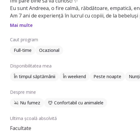
Îmi pare bine să vă cunosc! ✨️
Eu sunt Andreea, o fire calmă, răbdătoare, empatică, ene
Am 7 ani de experiență în lucrul cu copiii, de la bebeluș
Am absolvit Facultatea de Inginerie, modulul psihopedag
Mai multe
și un curs de Lucrător prin Arte Combinate. De asemenea
Sunt responsabilă, iubesc să ajut și să creez un mediu ca
Caut program
adaptate fiecărui micuț în parte.
Full-time
Ocazional
Pe lângă îngrijirea copiilor, pot ajuta și cu treburile cas
Abia aștept să ne cunoaștem! 🌸
Disponibilitatea mea
În timpul săptămânii
În weekend
Peste noapte
Nunți
Despre mine
Nu fumez
Confortabil cu animalele
Ultima școală absolvită
Facultate