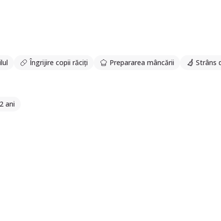
lul
Îngrijire copii răciți
Prepararea mâncării
Strâns 
2 ani