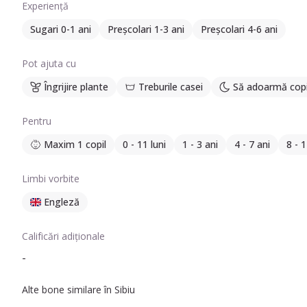
Experiență
Sugari 0-1 ani
Preșcolari 1-3 ani
Preșcolari 4-6 ani
Pot ajuta cu
Îngrijire plante
Treburile casei
Să adoarmă copi
Pentru
Maxim 1 copil
0 - 11 luni
1 - 3 ani
4 - 7 ani
8 - 1
Limbi vorbite
Engleză
Calificări adiționale
-
Alte bone similare în Sibiu