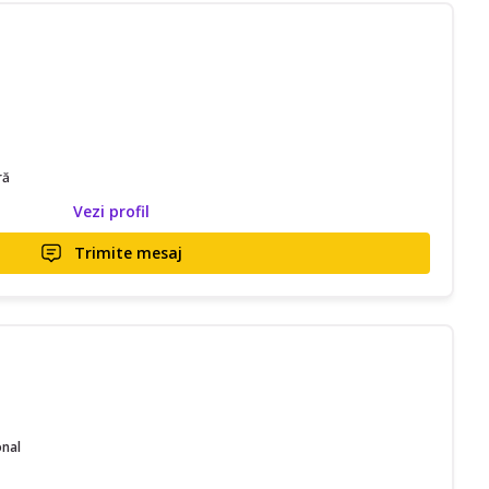
ră
Vezi profil
Trimite mesaj
onal