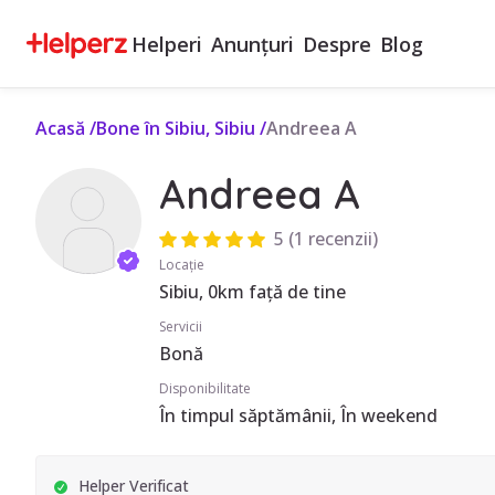
Helperi
Anunțuri
Despre
Blog
Acasă
/
Bone în Sibiu, Sibiu
/
Andreea A
Andreea A
5
(
1 recenzii
)
Locație
Sibiu, 0km față de tine
Servicii
Bonă
Disponibilitate
În timpul săptămânii, În weekend
Helper Verificat