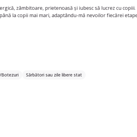
rgică, zâmbitoare, prietenoasă și iubesc să lucrez cu copiii.
i până la copii mai mari, adaptându-mă nevoilor fiecărei etap
ogic și am participat la diverse cursuri de dezvoltare pers
, am o formare artistică și 9 ani de voluntariat, experiențe
ld și sigur pentru copii. Pun accent pe dezvoltarea acestora p
nice, atunci când este necesar.
/Botezuri
Sărbători sau zile libere stat