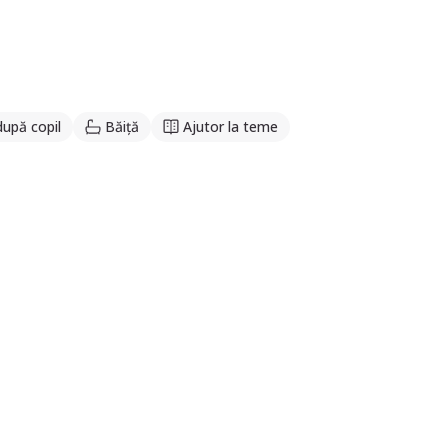
după copil
Băiță
Ajutor la teme