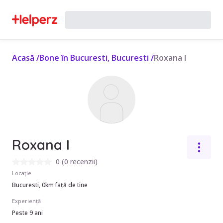
Acasă
/
Bone în Bucuresti, Bucuresti
/
Roxana I
Roxana I
0
(
0 recenzii
)
Locație
Bucuresti, 0km față de tine
Experiență
Peste 9 ani