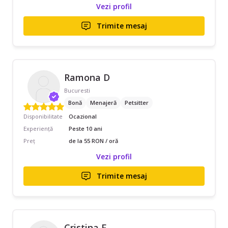
Vezi profil
Trimite mesaj
Ramona D
Bucuresti
Bonă
Menajeră
Petsitter
Disponibilitate
Ocazional
Experiență
Peste 10 ani
Preț
de la 55 RON / oră
Vezi profil
Trimite mesaj
Cristina F