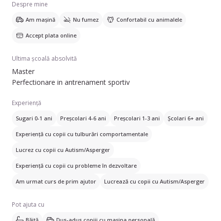
Despre mine
activitati tot in United Kingdom, unde am avut parte de
Am mașină
Nu fumez
Confortabil cu animalele
experiente inedite in care organizarea activitatilor pentru
personalul din companie mi-a adus foarte multa multumire si
Accept plata online
foarte multa bucurie.
Am inteles in cele din urma, caci pentru mine este foarte
Ultima școală absolvită
important sa ajut oamenii si sa imi continui lucrul cu oamenii
Master
datorita abilitatilor mele obtinute de-a lungul anilor.
Perfectionare in antrenament sportiv
Ma consider o persoana comunicativa, empatica
,responsabila si cu bun spirit de echipa.
Experiență
Dorinta mea este sa ajut oamenii, sa ii ghidez si sa imi aduc
aportul oriunde este nevoie cu toate abilitatile si cunostiintele
Sugari 0-1 ani
Preșcolari 4-6 ani
Preșcolari 1-3 ani
Școlari 6+ ani
pe care le-am acumulat pana la aceasta varsta.
Experiență cu copii cu tulburări comportamentale
Va multumesc!
Lucrez cu copii cu Autism/Asperger
Experiență cu copii cu probleme în dezvoltare
Am urmat curs de prim ajutor
Lucrează cu copii cu Autism/Asperger
Pot ajuta cu
Băiță
Dus-adus copiii cu mașina personală