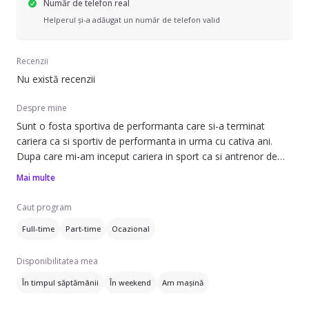
Număr de telefon real
Helperul și-a adăugat un număr de telefon valid
Recenzii
Nu există recenzii
Despre mine
Sunt o fosta sportiva de performanta care si-a terminat
cariera ca si sportiv de performanta in urma cu cativa ani.
Dupa care mi-am inceput cariera in sport ca si antrenor de
volei, antrenand copii de toate varstele si mai apoi activand
Mai multe
ca si profesor de sport in cadrul Universitatii Lumina din
Pallady , si de asemenea in cadrul ISB ( International School
Caut program
of Bucharest).
Full-time
Part-time
Ocazional
Am experienta in lucrul cu oamenii, in ultimii ani am
experimentat lucrul cu copii cu dizabilitati in United Kingdom
Disponibilitatea mea
.Acest job a fost foarte valoros pentru mine si m-a inspirat sa
continui sa imi dezvolt calitati in a interactiona si a comunica
În timpul săptămânii
În weekend
Am mașină
cat mai bine cu oamenii.
La fel am experimentat activitatea de coordonator de