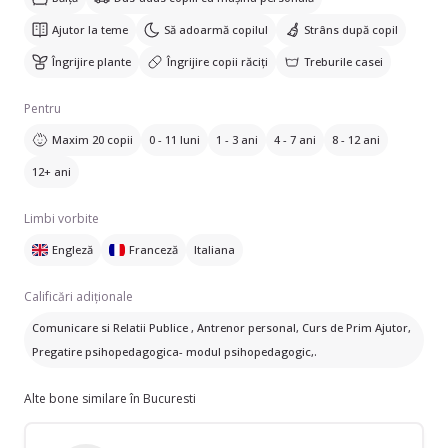
Ajutor la teme
Să adoarmă copilul
Strâns după copil
Îngrijire plante
Îngrijire copii răciți
Treburile casei
Pentru
Maxim 20 copii
0 - 11 luni
1 - 3 ani
4 - 7 ani
8 - 12 ani
12+ ani
Limbi vorbite
Engleză
Franceză
Italiana
Calificări adiționale
Comunicare si Relatii Publice , Antrenor personal, Curs de Prim Ajutor,
Pregatire psihopedagogica- modul psihopedagogic,.
Alte bone similare în Bucuresti