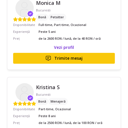
Monica M
Bucuresti
Bonă
Petsitter
Disponibilitate
Full-time, Part-time, Ocazional
Experiență
Peste 5 ani
Preț
de la 2600 RON / lună, de la 40 RON / oră
Vezi profil
Trimite mesaj
Kristina S
Bucuresti
Bonă
Menajeră
Disponibilitate
Part-time, Ocazional
Experiență
Peste 8 ani
Preț
de la 2500 RON / lună, de la 100 RON / oră