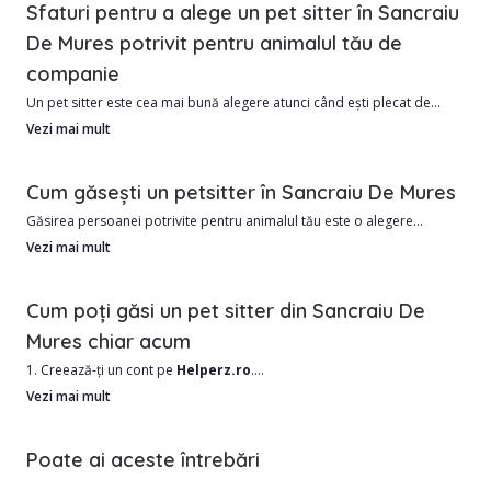
Sfaturi pentru a alege un pet sitter în Sancraiu
De Mures potrivit pentru animalul tău de
companie
Un pet sitter este cea mai bună alegere atunci când ești plecat de
acasă și vrei ca animalul tău să fie în siguranță și să se simtă iubit.
Vezi mai mult
În Sancraiu De Mures avem în prezent 10 pet sitteri, gata să ofere grija
Cum găsești un petsitter în Sancraiu De Mures
personalizată companionului tău.
Găsirea persoanei potrivite pentru animalul tău este o alegere
importantă. Ai nevoie de cineva responsabil, blând și cu experiență în
Vezi mai mult
Avantajele colaborării cu un pet sitter din Sancraiu De Mures:
lucrul cu animale.
1. Costuri mai accesibile față de un hotel sau pensiune pentru animale
Cum poți găsi un pet sitter din Sancraiu De
2. Îngrijire individuală, adaptată temperamentului și nevoilor
Cel mai bun mod de a găsi un pet sitter în Sancraiu De Mures sau în
Mures chiar acum
animăluțului.
apropiere este să filtrezi atent opțiunile disponibile.
3. Familiaritate cu mediul și rutina zilnică.
1. Creează-ți un cont pe
Helperz.ro
.
4. Posibilitatea de actualizări și poze în timp real.
2. Selectează orașul Sancraiu De Mures și alte criterii importante (tip
Vezi mai mult
Ce ar trebui să iei în calcul:
animal, perioadă, servicii dorite).
1. A mai avut grijă de animale? Ce tipuri?
3. Răsfoiește lista de pet sitteri disponibili în Sancraiu De Mures și
Poate ai aceste întrebări
2. Este disponibil în perioada în care ai nevoie?
compară profilurile.
3. Poate veni la tine acasă sau preferă pet sitting la domiciliul său?