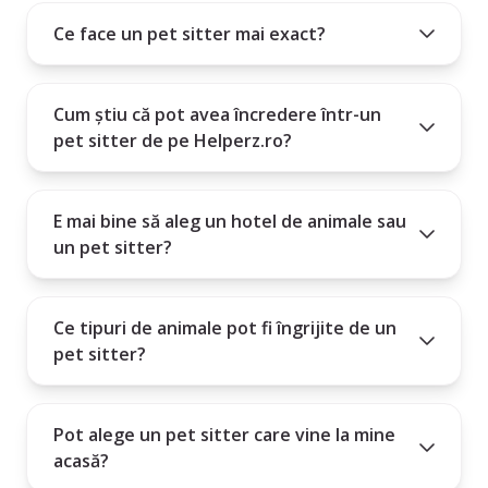
4. Folosește filtrele pentru a găsi mai rapid persoana potrivită
4. Se simte animalul tău confortabil cu el/ea la prima interacțiune?
Ce face un pet sitter mai exact?
5. Alege pet sitter-ul ideal și activează un abonament lunar, trimestrial
5. Oferă servicii suplimentare (plimbări, administrare medicamente,
sau anual pentru a intra în contact.
joacă, etc.)?
6. Este profilul complet și are recenzii pozitive?
Cum știu că pot avea încredere într-un
pet sitter de pe Helperz.ro?
Alegerea unui pet sitter este mai mult decât un serviciu - este o relație
de încredere între om și animal.
E mai bine să aleg un hotel de animale sau
un pet sitter?
Ce tipuri de animale pot fi îngrijite de un
pet sitter?
Pot alege un pet sitter care vine la mine
acasă?