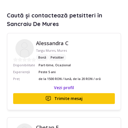
Caută și contactează petsitteri în
Sancraiu De Mures
Alessandra C
Targu Mures, Mures
Bonă
Petsitter
Disponibilitate
Part-time, Ocazional
Experiență
Peste 5 ani
Preț
de la 1500 RON / lună, de la 20 RON / oră
Vezi profil
Trimite mesaj
Chetan E