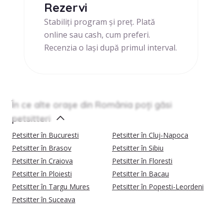
Rezervi
Stabiliți program și preț. Plată
online sau cash, cum preferi.
Recenzia o lași după primul interval.
În ce alte orașe din România poți găsi
petsitteri
Petsitter în Bucuresti
Petsitter în Cluj-Napoca
Petsitter în Brasov
Petsitter în Sibiu
Petsitter în Craiova
Petsitter în Floresti
Petsitter în Ploiesti
Petsitter în Bacau
Petsitter în Targu Mures
Petsitter în Popesti-Leordeni
Petsitter în Suceava