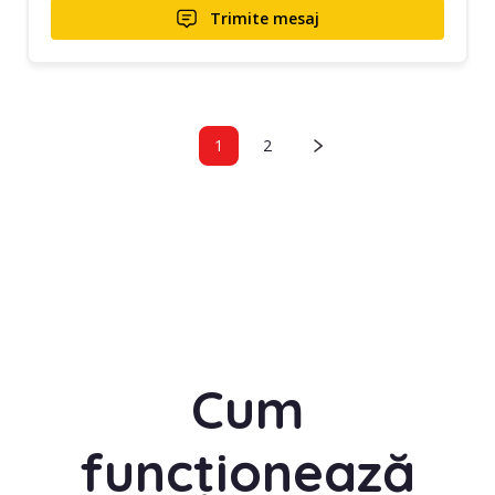
Trimite mesaj
1
2
Cum
funcționează