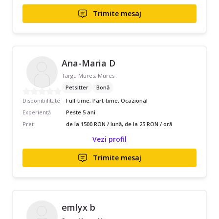
Trimite mesaj
Ana-Maria D
Targu Mures, Mures
Petsitter
Bonă
Disponibilitate
Full-time, Part-time, Ocazional
Experiență
Peste 5 ani
Preț
de la 1500 RON / lună, de la 25 RON / oră
Vezi profil
Trimite mesaj
emlyx b