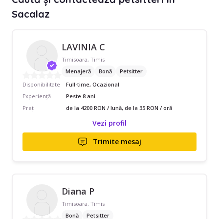
Sacalaz
LAVINIA C
Timisoara, Timis
Menajeră
Bonă
Petsitter
Disponibilitate
Full-time, Ocazional
Experiență
Peste 8 ani
Preț
de la 4200 RON / lună, de la 35 RON / oră
Vezi profil
Trimite mesaj
Diana P
Timisoara, Timis
Bonă
Petsitter