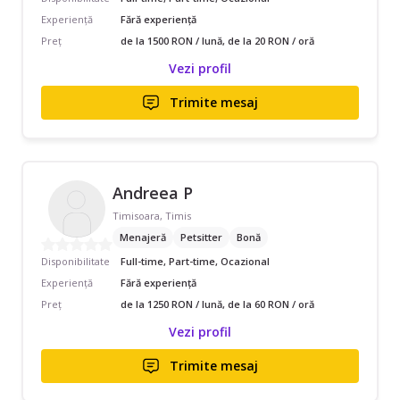
Experiență
Fără experiență
Preț
de la 1500 RON / lună, de la 20 RON / oră
Vezi profil
Trimite mesaj
Andreea P
Timisoara, Timis
Menajeră
Petsitter
Bonă
Disponibilitate
Full-time, Part-time, Ocazional
Experiență
Fără experiență
Preț
de la 1250 RON / lună, de la 60 RON / oră
Vezi profil
Trimite mesaj