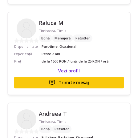
Raluca M
Timisoara, Timis
Bonă
Menajeră
Petsitter
Disponibilitate
Part-time, Ocazional
Experiență
Peste 2 ani
Preț
de la 1500 RON / lună, de la 25 RON / oră
Vezi profil
Trimite mesaj
Andreea T
Timisoara, Timis
Bonă
Petsitter
Disponibilitate
Full-time, Part-time, Ocazional