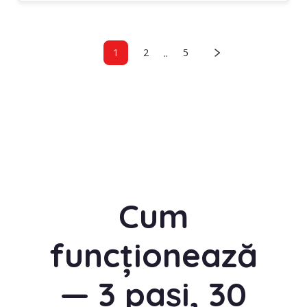
..
1
2
5
Cum
funcționează
— 3 pași, 30