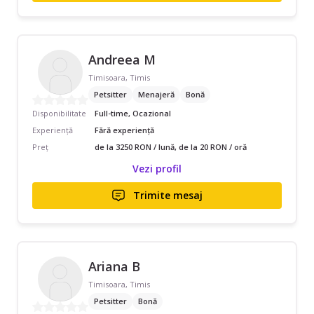
Andreea M
Timisoara, Timis
Petsitter
Menajeră
Bonă
Disponibilitate
Full-time, Ocazional
Experiență
Fără experiență
Preț
de la 3250 RON / lună, de la 20 RON / oră
Vezi profil
Trimite mesaj
Ariana B
Timisoara, Timis
Petsitter
Bonă