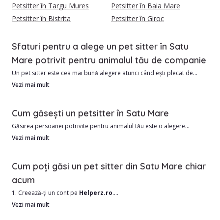
Petsitter în Targu Mures
Petsitter în Baia Mare
Petsitter în Bistrita
Petsitter în Giroc
Sfaturi pentru a alege un pet sitter în Satu
Mare potrivit pentru animalul tău de companie
Un pet sitter este cea mai bună alegere atunci când ești plecat de
acasă și vrei ca animalul tău să fie în siguranță și să se simtă iubit.
Vezi mai mult
În Satu Mare avem în prezent 5 pet sitteri, gata să ofere grija
Cum găsești un petsitter în Satu Mare
personalizată companionului tău.
Găsirea persoanei potrivite pentru animalul tău este o alegere
importantă. Ai nevoie de cineva responsabil, blând și cu experiență în
Vezi mai mult
Avantajele colaborării cu un pet sitter din Satu Mare:
lucrul cu animale.
1. Costuri mai accesibile față de un hotel sau pensiune pentru animale
Cum poți găsi un pet sitter din Satu Mare chiar
2. Îngrijire individuală, adaptată temperamentului și nevoilor
Cel mai bun mod de a găsi un pet sitter în Satu Mare sau în apropiere
acum
animăluțului.
este să filtrezi atent opțiunile disponibile.
3. Familiaritate cu mediul și rutina zilnică.
1. Creează-ți un cont pe
Helperz.ro
.
4. Posibilitatea de actualizări și poze în timp real.
2. Selectează orașul Satu Mare și alte criterii importante (tip animal,
Vezi mai mult
Ce ar trebui să iei în calcul:
perioadă, servicii dorite).