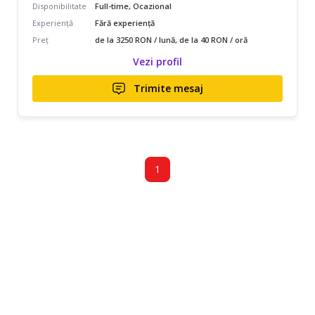
Disponibilitate
Full-time, Ocazional
Experiență
Fără experiență
Preț
de la 3250 RON / lună, de la 40 RON / oră
Vezi profil
Trimite mesaj
1