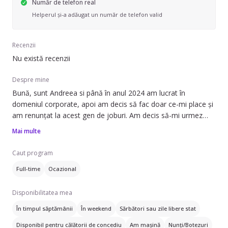
Număr de telefon real
Helperul și-a adăugat un număr de telefon valid
Recenzii
Nu există recenzii
Despre mine
Bună, sunt Andreea si până în anul 2024 am lucrat în
domeniul corporate, apoi am decis să fac doar ce-mi place și
am renunțat la acest gen de joburi. Am decis să-mi urmez
pasiunile. Una dintre acestea este gătitul, dar pentru ca
Mai multe
joburile în acest domeniu sunt destul de instabile am nevoie
de un extra venit.
Caut program
Full-time
Ocazional
Disponibilitatea mea
În timpul săptămânii
În weekend
Sărbători sau zile libere stat
Disponibil pentru călătorii de concediu
Am mașină
Nunți/Botezuri