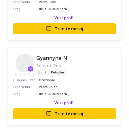
Experiență
Peste 5 ani
Preț
de la 30 RON / oră
Vezi profil
Trimite mesaj
Gyannyna N
Timisoara, Timis
Bonă
Petsitter
Disponibilitate
Ocazional
Experiență
Peste un an
Preț
de la 25 RON / oră
Vezi profil
Trimite mesaj