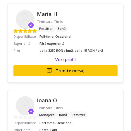
Maria H
Timisoara, Timis
Petsitter
Bonă
Disponibilitate
Full-time, Ocazional
Experiență
Fără experiență
Preț
de la 3250 RON / lună, de la 45 RON / oră
Vezi profil
Trimite mesaj
Ioana O
Timisoara, Timis
Menajeră
Bonă
Petsitter
Disponibilitate
Part-time, Ocazional
Experiență
Peste 5 ani