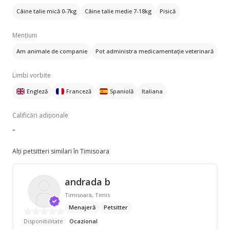
Câine talie mică 0-7kg
Câine talie medie 7-18kg
Pisică
Mențiuni
Am animale de companie
Pot administra medicamentație veterinară
Limbi vorbite
Engleză
Franceză
Spaniolă
Italiana
Calificări adiționale
-
Alți petsitteri similari în Timisoara
andrada b
Timisoara, Timis
Menajeră
Petsitter
Disponibilitate
Ocazional