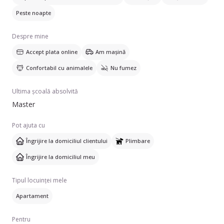
Peste noapte
Despre mine
Accept plata online
Am mașină
Confortabil cu animalele
Nu fumez
Ultima școală absolvită
Master
Pot ajuta cu
Îngrijire la domiciliul clientului
Plimbare
Îngrijire la domiciliul meu
Tipul locuinței mele
Apartament
Pentru