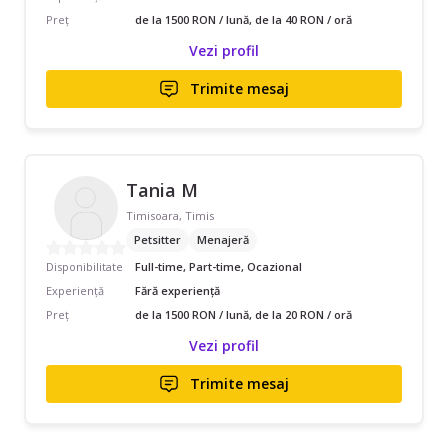
Preț
de la 1500 RON / lună, de la 40 RON / oră
Vezi profil
Trimite mesaj
Tania M
Timisoara, Timis
Petsitter
Menajeră
Disponibilitate
Full-time, Part-time, Ocazional
Experiență
Fără experiență
Preț
de la 1500 RON / lună, de la 20 RON / oră
Vezi profil
Trimite mesaj