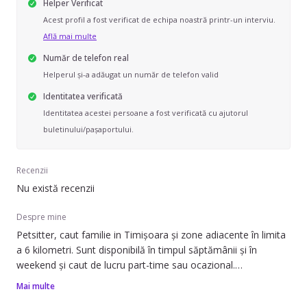
Helper Verificat
Acest profil a fost verificat de echipa noastră printr-un interviu.
Află mai multe
Număr de telefon real
Helperul și-a adăugat un număr de telefon valid
Identitatea verificată
Identitatea acestei persoane a fost verificată cu ajutorul
buletinului/pașaportului.
Recenzii
Nu există recenzii
Despre mine
Petsitter, caut familie in Timișoara și zone adiacente în limita
a 6 kilometri. Sunt disponibilă în timpul săptămânii și în
weekend și caut de lucru part-time sau ocazional.
Mai multe
Pot să ofer ajutor cu îngrijirea animalelor de companie. Am 5