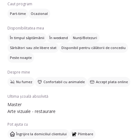
ani de experiență în acest domeniu. Pot îngriji câini de talie
Caut program
mică (0-7 kg), câini de talie medie (7-18 kg), câini de talie
Part-time
Ocazional
mare (18 kg+) și pisici. Serviciile pe care le ofer includ îngrijirea
la domiciliul clientului și plimbări pentru animale.
Disponibilitatea mea
Vorbesesc engleză și franceză, ceea ce poate fi util în
În timpul săptămânii
În weekend
Nunți/Botezuri
comunicarea cu familia. Dacă aveți nevoie de ajutor cu
Sărbători sau zile libere stat
Disponibil pentru călătorii de concediu
animalele dumneavoastră, nu ezitați să mă contactați.
Peste noapte
Despre mine
Nu fumez
Confortabil cu animalele
Accept plata online
Ultima școală absolvită
Master
Arte vizuale - restaurare
Pot ajuta cu
Îngrijire la domiciliul clientului
Plimbare