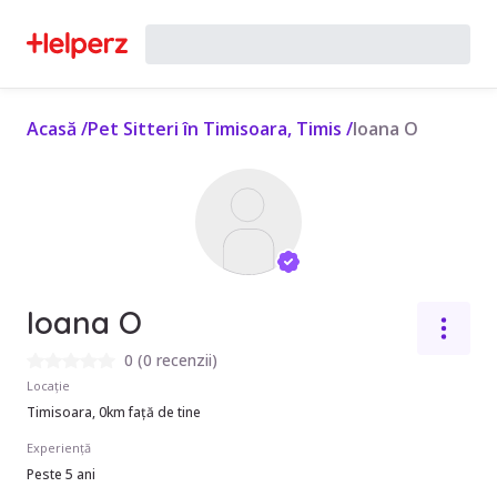
Acasă
/
Pet Sitteri în Timisoara, Timis
/
Ioana O
Ioana O
0
(
0 recenzii
)
Locație
Timisoara, 0km față de tine
Experiență
Peste 5 ani