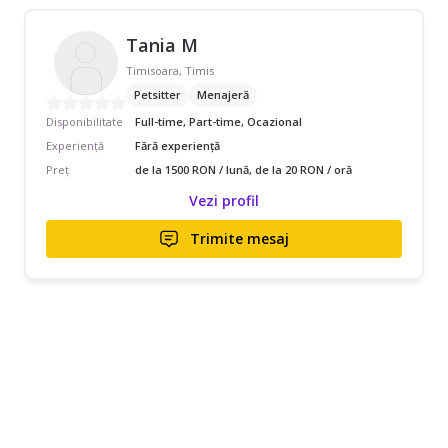
Tania M
Timisoara, Timis
Petsitter
Menajeră
Disponibilitate
Full-time, Part-time, Ocazional
Experiență
Fără experiență
Preț
de la 1500 RON / lună, de la 20 RON / oră
Vezi profil
Trimite mesaj