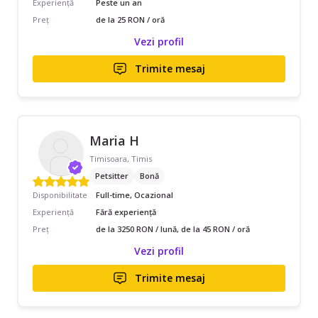
Experiență
Peste un an
Preț
de la 25 RON / oră
Vezi profil
Trimite mesaj
Maria H
Timisoara, Timis
Petsitter
Bonă
Disponibilitate
Full-time, Ocazional
Experiență
Fără experiență
Preț
de la 3250 RON / lună, de la 45 RON / oră
Vezi profil
Trimite mesaj