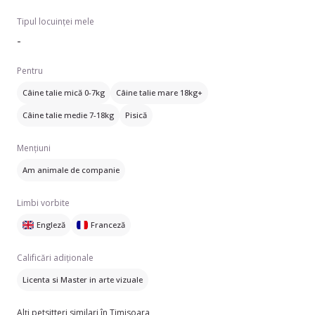
Tipul locuinței mele
-
Pentru
Câine talie mică 0-7kg
Câine talie mare 18kg+
Câine talie medie 7-18kg
Pisică
Mențiuni
Am animale de companie
Limbi vorbite
Engleză
Franceză
Calificări adiționale
Licenta si Master in arte vizuale
Alți petsitteri similari în Timisoara