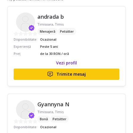
andrada b
Timisoara, Timis
Menajeră
Petsitter
Disponibilitate
Ocazional
Experiență
Peste 5 ani
Preț
de la 30 RON / oră
Vezi profil
Trimite mesaj
Gyannyna N
Timisoara, Timis
Bonă
Petsitter
Disponibilitate
Ocazional