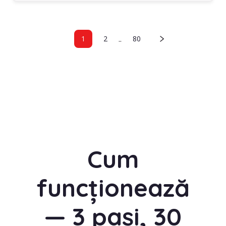
..
1
2
80
Cum
funcționează
— 3 pași, 30