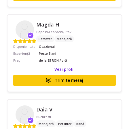
Magda H
Popesti-Leordeni, Ilfov
Petsitter
Menajeră
Disponibilitate
Ocazional
Experiență
Peste 5 ani
Preț
de la 85 RON / oră
Vezi profil
Trimite mesaj
Daia V
Bucuresti
Menajeră
Petsitter
Bonă