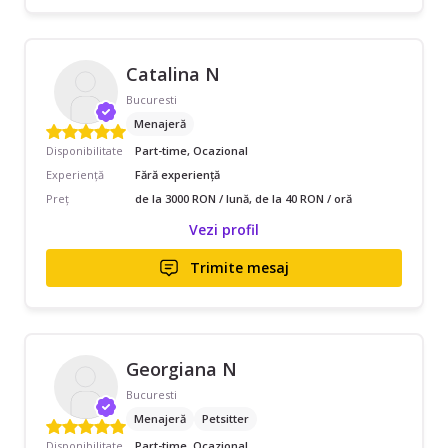
Catalina N
Bucuresti
Menajeră
Disponibilitate
Part-time, Ocazional
Experiență
Fără experiență
Preț
de la 3000 RON / lună, de la 40 RON / oră
Vezi profil
Trimite mesaj
Georgiana N
Bucuresti
Menajeră
Petsitter
Disponibilitate
Part-time, Ocazional