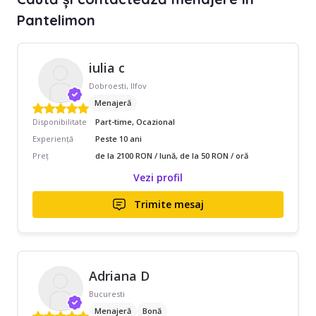
Pantelimon
iulia c
Dobroesti, Ilfov
Menajeră
Disponibilitate
Part-time, Ocazional
Experiență
Peste 10 ani
Preț
de la 2100 RON / lună, de la 50 RON / oră
Vezi profil
Trimite mesaj
Adriana D
Bucuresti
Menajeră
Bonă