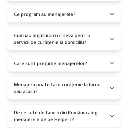
10. Angajarea unei menajere este un angajament mare și este
Cum poți intra în contact cu menajera aleasă?
important să știi dacă persoana pe care o angajezi este potrivită
Ce program au menajerele?
Plătești un abonament lunar, trimestrial sau anual.
pentru nevoile tale.
Cum iau legătura cu cineva pentru
servicii de curățenie la domiciliu?
Care sunt prețurile menajerelor?
Menajera poate face curățenie la birou
sau acasă?
De ce sute de familii din România aleg
menajerele de pe Helperz?