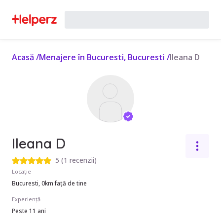
Acasă
/
Menajere în Bucuresti, Bucuresti
/
Ileana D
Ileana D
5
(
1 recenzii
)
Locație
Bucuresti, 0km față de tine
Experiență
Peste 11 ani