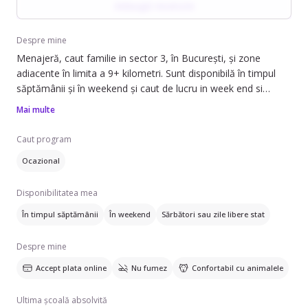
Adaugă recenzie
întreținere, fiind atentă la igienă și la utilizarea produselor
potrivite, mai ales în locuințele cu animale. Are experiență și în
babysitting, dobândită în mediul familial alături de propriii copii
Despre mine
și nepoți, implicându-se în activități de îngrijire, joacă și rutină
Menajeră, caut familie in sector 3, în București, și zone
zilnică, într-o manieră calmă și responsabilă.
adiacente în limita a 9+ kilometri. Sunt disponibilă în timpul
săptămânii și în weekend și caut de lucru in week end si
ocazional.
Mai multe
Pot să ofer ajutor cu: spălat haine, schimbat așternuturi,
Caut program
curățare frigider, îngrijire plante și curățare aragaz/cuptor. Am
Ocazional
experiență de 11 ani în domeniu și pot efectua curățenie de
întreținere, curățenie generală, curățenie bucătărie, curățenie
Disponibilitatea mea
baie și curățenie geamuri. Lucrez atât în apartamente, cât și
în spații comerciale sau birouri.
În timpul săptămânii
În weekend
Sărbători sau zile libere stat
Dacă aveți nevoie de un ajutor de încredere pentru
Despre mine
menținerea curățeniei în casa dumneavoastră, nu ezitați să
Accept plata online
Nu fumez
Confortabil cu animalele
mă contactați.
Ultima școală absolvită