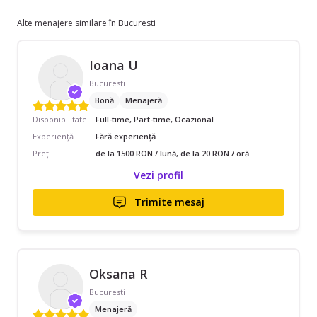
Alte menajere similare în Bucuresti
Ioana U
Bucuresti
Bonă
Menajeră
Disponibilitate
Full-time, Part-time, Ocazional
Experiență
Fără experiență
Preț
de la 1500 RON / lună, de la 20 RON / oră
Vezi profil
Trimite mesaj
Oksana R
Bucuresti
Menajeră