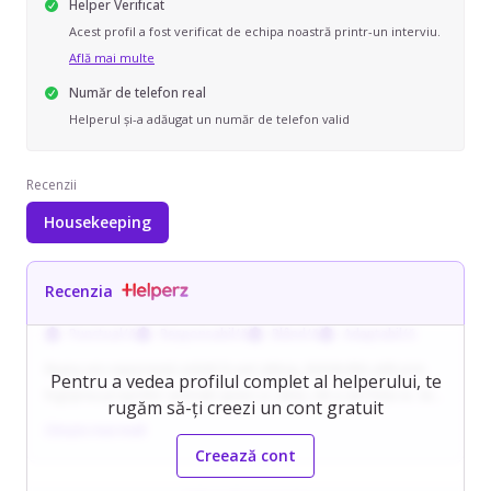
Helper Verificat
Acest profil a fost verificat de echipa noastră printr-un interviu.
Află mai multe
Număr de telefon real
Helperul și-a adăugat un număr de telefon valid
Recenzii
Housekeeping
Recenzia
Punctual/ă
Responsabil/ă
Blând/ă
Adaptabil/ă
Ileana are experiență solidă în pet sitting, dobândită atât prin
Pentru a vedea profilul complet al helperului, te
îngrijirea propriilor animale (pisici și câini), cât și ale fiului ei. Se
rugăm să-ți creezi un cont gratuit
ocupă cu responsabilitate de hrănire, administrarea medicației
Citește mai mult
orale, igienă, joacă și plimbări, fiind confortabilă inclusiv cu câini
Creează cont
de talie mare. În paralel, poate oferi servicii de menaj de