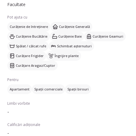
Facultate
Pot ajuta cu
Curățenie de întreținere
Curățenie Generală
Curățenie Bucătărie
Curățenie Baie
Curățenie Geamuri
Spălat / călcat rufe
Schimbat așternuturi
Curățare Frigider
Îngrijire plante
Curățare Aragaz/Cuptor
Pentru
Apartament
Spații comerciale
Spații birouri
Limbi vorbite
-
Calificări adiționale
-