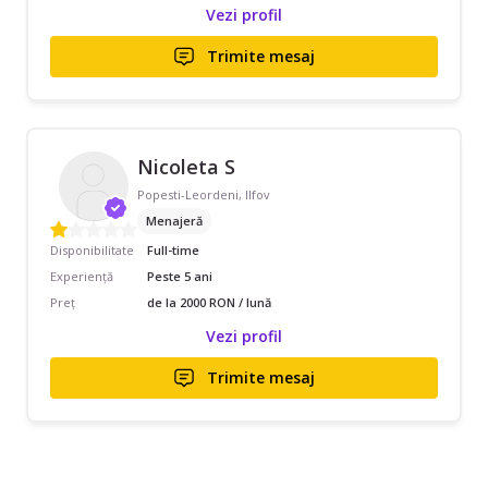
Vezi profil
Trimite mesaj
Nicoleta S
Popesti-Leordeni, Ilfov
Menajeră
Disponibilitate
Full-time
Experiență
Peste 5 ani
Preț
de la 2000 RON / lună
Vezi profil
Trimite mesaj