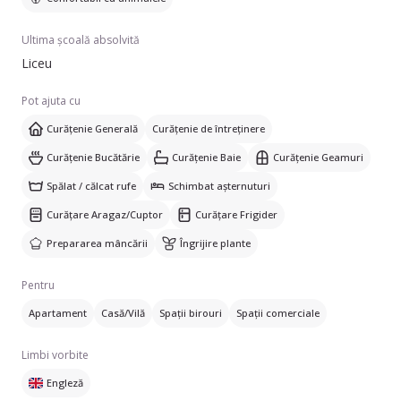
Ultima școală absolvită
Liceu
Pot ajuta cu
Curățenie Generală
Curățenie de întreținere
Curățenie Bucătărie
Curățenie Baie
Curățenie Geamuri
Spălat / călcat rufe
Schimbat așternuturi
Curățare Aragaz/Cuptor
Curățare Frigider
Prepararea mâncării
Îngrijire plante
Pentru
Apartament
Casă/Vilă
Spații birouri
Spații comerciale
Limbi vorbite
Engleză