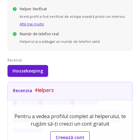
Helper Verificat
Acest profil a fost verificat de echipa noastră printr-un interviu.
Află mai multe
Număr de telefon real
Helperul și-a adăugat un număr de telefon valid
Recenzii
Housekeeping
Recenzia
Punctual/ă
Responsabil/ă
Adaptabil/ă
Gabriela are o experiență practică vastă în domeniul menajului,
Pentru a vedea profilul complet al helperului, te
dobândită pe parcursul a 13 ani ca și cameristă la mai multe
rugăm să-ți creezi un cont gratuit
hoteluri, unde a obținut și certificarea THR, recunoscută atât pe
Citește mai mult
plan local cât și internațional. Este apreciată pentru seriozitatea
Creează cont