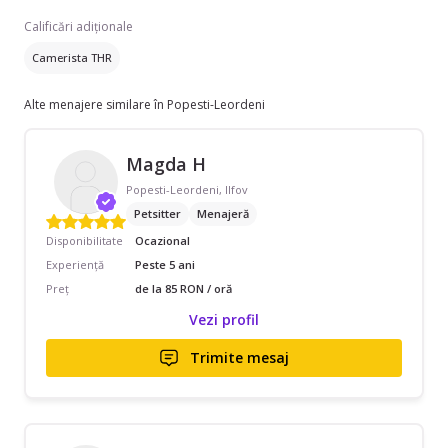
Calificări adiționale
Camerista THR
Alte menajere similare în Popesti-Leordeni
Magda H
Popesti-Leordeni, Ilfov
Petsitter
Menajeră
Disponibilitate
Ocazional
Experiență
Peste 5 ani
Preț
de la 85 RON / oră
Vezi profil
Trimite mesaj