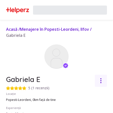
Acasă
/
Menajere în Popesti-Leordeni, Ilfov
/
Gabriela E
Gabriela E
5
(
1 recenzii
)
Locație
Popesti-Leordeni, 0km față de tine
Experiență