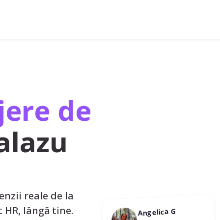
ere de
alazu
enzii reale de la
st HR, lângă tine.
Angelica G