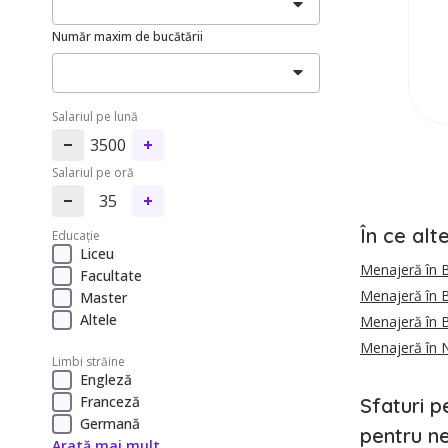
Număr maxim de bucătării
Salariul pe lună
3500
Salariul pe oră
35
În ce alt
Educație
Liceu
Menajeră în B
Facultate
Menajeră în 
Master
Altele
Menajeră în B
Menajeră în 
Limbi străine
Engleză
Franceză
Sfaturi p
Germană
pentru ne
Arată mai mult