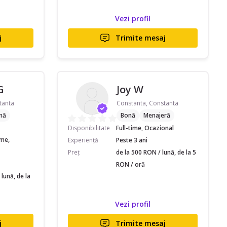
Vezi profil
j
Trimite mesaj
G
Joy W
tanta
Constanta, Constanta
nă
Bonă
Menajeră
Disponibilitate
Full-time, Ocazional
ime,
Experiență
Peste 3 ani
Preț
de la 500 RON / lună, de la 5
RON / oră
lună, de la
Vezi profil
j
Trimite mesaj