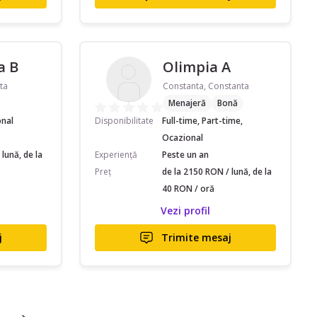
a B
Olimpia A
ta
Constanta, Constanta
Menajeră
Bonă
onal
Disponibilitate
Full-time, Part-time,
Ocazional
lună, de la
Experiență
Peste un an
Preț
de la 2150 RON / lună, de la
40 RON / oră
Vezi profil
j
Trimite mesaj