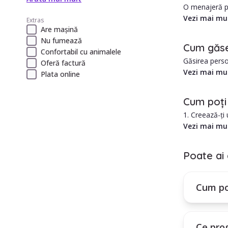
O menajeră pe
Vezi mai mu
Extras
Avantajele an
Are mașină
1. Costul est
Nu fumează
Cum găse
2. Îngrijire p
Confortabil cu animalele
Găsirea perso
Oferă factură
în Palazu Mar
Vezi mai mu
Plata online
1. Există mult
2. Care este 
Cum poți
3. Cum ar aju
1. Creează-ți
4. Se poate a
2. Selectează 
Vezi mai mu
5. Care este 
3. Treci prin 
6. Care este 
4. Folosește f
7. Care este t
Poate ai 
8. Programul 
Cum poți in
9. Toate acest
Plătești un a
10. Angajarea
Cum po
tale.
Ce pro