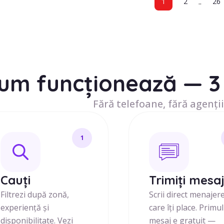
..
1
2
26
um funcționează — 3 
Fără telefoane, fără agenții
1
Cauți
Trimiți mesa
Filtrezi după zonă,
Scrii direct menajer
experiență și
care îți place. Primul
disponibilitate. Vezi
mesaj e gratuit —