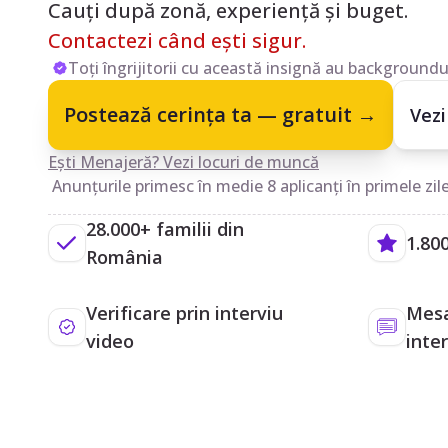
Cauți după zonă, experiență și buget.
Contactezi când ești sigur.
Toți îngrijitorii cu această insignă au backgroundul
Postează cerința ta — gratuit →
Vezi
Ești Menajeră? Vezi locuri de muncă
Anunțurile primesc în medie 8 aplicanți în primele zile
28.000+ familii din
1.800
România
Verificare prin interviu
Mesa
video
inte