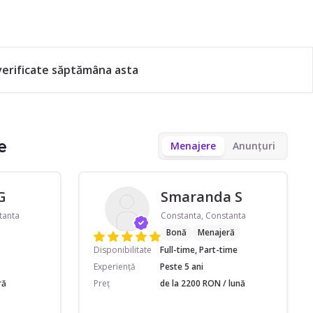
verificate săptămâna asta
e
Menajere
Anunțuri
G
Smaranda S
tanta
Constanta, Constanta
Bonă
Menajeră
Disponibilitate
Full-time, Part-time
Experiență
Peste 5 ani
ră
Preț
de la 2200 RON / lună