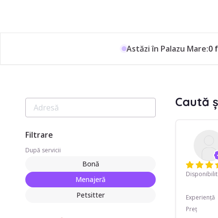
Astăzi în Palazu Mare:
0 
Caută ș
Filtrare
După servicii
Bonă
Disponibili
Menajeră
Petsitter
Experiență
Preț