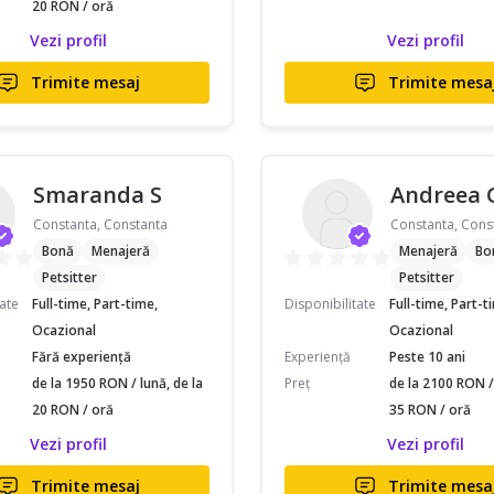
20 RON / oră
Vezi profil
Vezi profil
Trimite mesaj
Trimite mesa
Smaranda S
Andreea 
Constanta, Constanta
Constanta, Cons
Bonă
Menajeră
Menajeră
Bo
Petsitter
Petsitter
tate
Full-time, Part-time,
Disponibilitate
Full-time, Part-t
Ocazional
Ocazional
Fără experiență
Experiență
Peste 10 ani
de la 1950 RON / lună, de la
Preț
de la 2100 RON / 
20 RON / oră
35 RON / oră
Vezi profil
Vezi profil
Trimite mesaj
Trimite mesa