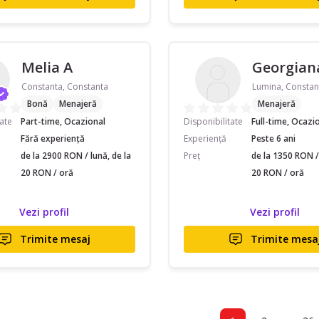
Melia A
Georgian
Constanta, Constanta
Lumina, Constan
Bonă
Menajeră
Menajeră
tate
Part-time, Ocazional
Disponibilitate
Full-time, Ocazi
Fără experiență
Experiență
Peste 6 ani
de la 2900 RON / lună, de la
Preț
de la 1350 RON / 
20 RON / oră
20 RON / oră
Vezi profil
Vezi profil
Trimite mesaj
Trimite mesa