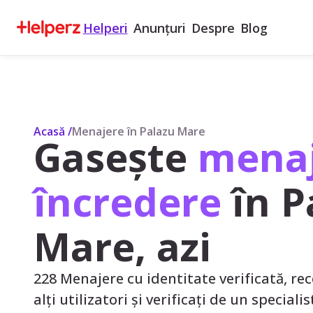
Helperi
Anunțuri
Despre
Blog
Acasă
/
Menajere în Palazu Mare
Gasește
menaj
încredere
în P
Mare, azi
228 Menajere cu identitate verificată, rec
alți utilizatori și verificați de un speciali