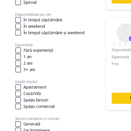
Special
Disponibilitate pe zile
În timpul săptămânii
În weekend
În timpul săptămânii și weekend
Experiență
Disponibili
Fără experiență
1 an
Experiență
2 ani
Preț
3+ ani
Detalii imobil
Apartament
Casă/Vilă
Spațiu birouri
Spațiu comercial
Servicii curățenie și conexe
Generală
De întreținere