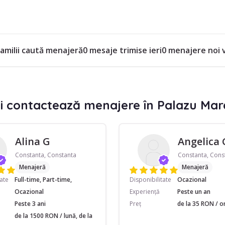
familii caută menajeră
0 mesaje trimise ieri
0 menajere noi 
i contactează menajere în Palazu Mar
Alina G
Angelica 
Constanta, Constanta
Constanta, Cons
Menajeră
Menajeră
tate
Full-time, Part-time,
Disponibilitate
Ocazional
Ocazional
Experiență
Peste un an
Peste 3 ani
Preț
de la 35 RON / o
de la 1500 RON / lună, de la