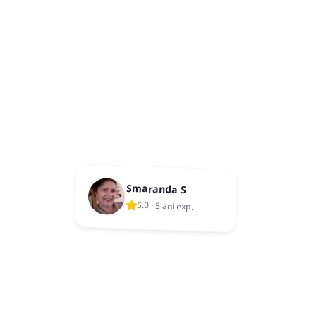
Smaranda S
5.0
·
5 ani exp.