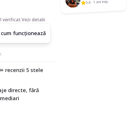
1 ani exp.
·
5.0
 verificat.
Vezi detalii
 cum funcționează
.
+ recenzii 5 stele
je directe, fără
rmediari