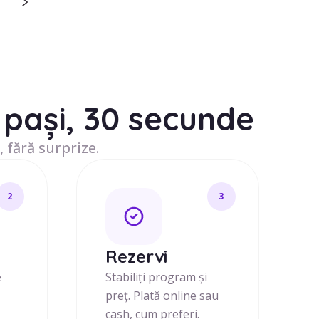
pași, 30 secunde
, fără surprize.
2
3
j
Rezervi
e
Stabiliți program și
preț. Plată online sau
cash, cum preferi.