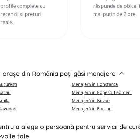
profile complete cu
răspunde de obicei 
recenzii și prețuri
mai puțin de 2 ore.
reale.
e orașe din România poți găsi menajere
ucuresti
Menajeră în Constanta
Bacau
Menajeră în Popesti-Leordeni
raila
Menajeră în Buzau
Navodari
Menajeră în Focsani
entru a alege o persoană pentru servicii de cur
voile tale