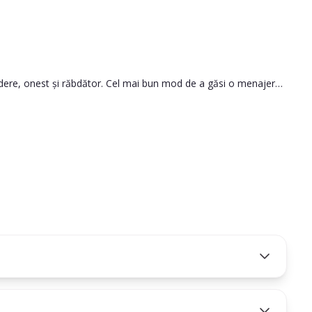
credere, onest și răbdător. Cel mai bun mod de a găsi o menajeră
le.
să iei cea mai bună decizie.
ă persoana pe care o angajezi este potrivită pentru nevoile