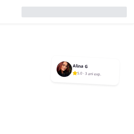
Alina G
5.0
·
3 ani exp.