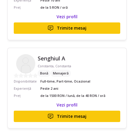
Experiență
Peste 10 ani
Preț
de la 5 RON / oră
Vezi profil
Trimite mesaj
Senghiul A
Constanta, Constanta
Bonă
Menajeră
Disponibilitate
Full-time, Part-time, Ocazional
Experiență
Peste 2 ani
Preț
de la 1500 RON / lună, de la 40 RON / oră
Vezi profil
Trimite mesaj