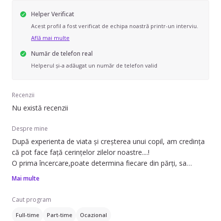
Helper Verificat
Acest profil a fost verificat de echipa noastră printr-un interviu.
Află mai multe
Număr de telefon real
Helperul și-a adăugat un număr de telefon valid
Recenzii
Nu există recenzii
Despre mine
După experienta de viata și creșterea unui copil, am credința
că pot face față cerințelor zilelor noastre....!
O prima încercare,poate determina fiecare din părți, sa
aleagă varianta favorabilă .
Mai multe
Caut program
Full-time
Part-time
Ocazional