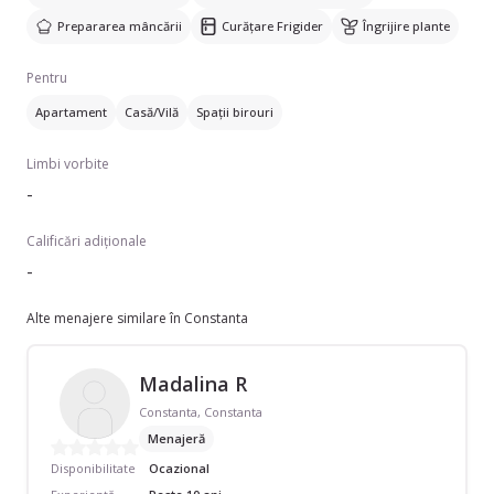
Prepararea mâncării
Curățare Frigider
Îngrijire plante
Pentru
Apartament
Casă/Vilă
Spații birouri
Limbi vorbite
-
Calificări adiționale
-
Alte menajere similare în Constanta
Madalina R
Constanta, Constanta
Menajeră
Disponibilitate
Ocazional