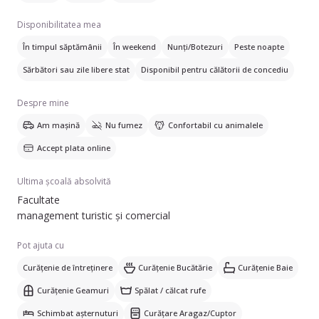
Disponibilitatea mea
În timpul săptămânii
În weekend
Nunți/Botezuri
Peste noapte
Sărbători sau zile libere stat
Disponibil pentru călătorii de concediu
Despre mine
Am mașină
Nu fumez
Confortabil cu animalele
Accept plata online
Ultima școală absolvită
Facultate
management turistic și comercial
Pot ajuta cu
Curățenie de întreținere
Curățenie Bucătărie
Curățenie Baie
Curățenie Geamuri
Spălat / călcat rufe
Schimbat așternuturi
Curățare Aragaz/Cuptor