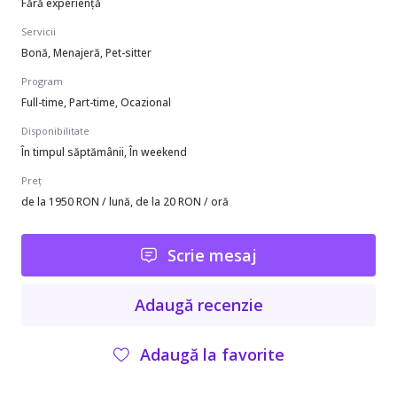
Fără experiență
Servicii
Bonă, Menajeră, Pet-sitter
Program
Full-time, Part-time, Ocazional
Disponibilitate
În timpul săptămânii, În weekend
Preț
de la 1950 RON / lună, de la 20 RON / oră
Scrie mesaj
Adaugă recenzie
Adaugă la favorite