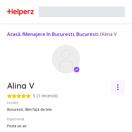
Acasă
/
Menajere în Bucuresti, Bucuresti
/
Alina V
Alina V
5
(
1 recenzii
)
Locație
Bucuresti, 0km față de tine
Experiență
Peste un an