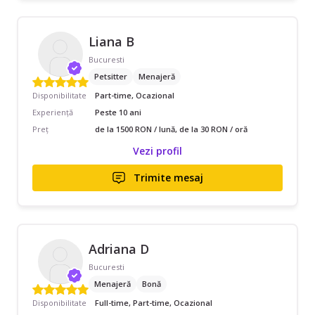
Liana B
Bucuresti
Petsitter
Menajeră
Disponibilitate
Part-time, Ocazional
Experiență
Peste 10 ani
Preț
de la 1500 RON / lună, de la 30 RON / oră
Vezi profil
Trimite mesaj
Adriana D
Bucuresti
Menajeră
Bonă
Disponibilitate
Full-time, Part-time, Ocazional