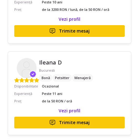
Experiență
Peste 10 ani
Preț
de la 3200 RON / lună, de la 50 RON / oră
Vezi profil
Trimite mesaj
Ileana D
Bucuresti
Bonă
Petsitter
Menajeră
Disponibilitate
Ocazional
Experiență
Peste 11 ani
Preț
de la 50 RON / oră
Vezi profil
Trimite mesaj