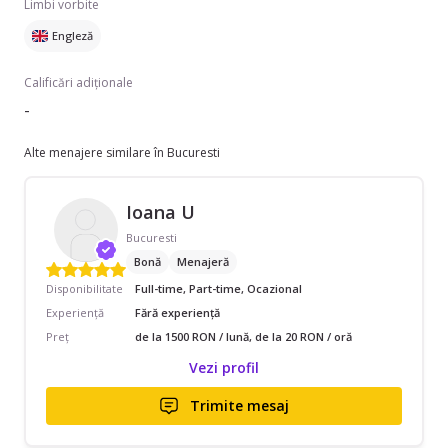
Limbi vorbite
aștept cu drag să mă contactați!
Engleză
Calificări adiționale
-
Alte menajere similare în Bucuresti
Ioana U
Bucuresti
Bonă
Menajeră
Disponibilitate
Full-time, Part-time, Ocazional
Experiență
Fără experiență
Preț
de la 1500 RON / lună, de la 20 RON / oră
Vezi profil
Trimite mesaj