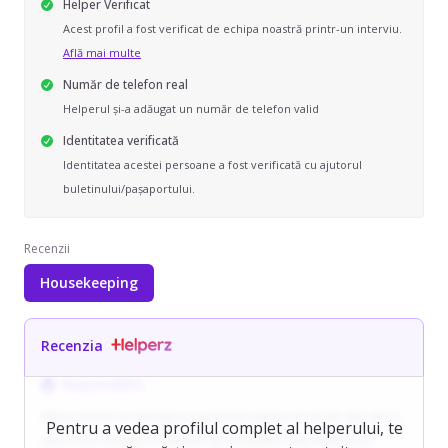
Helper Verificat
Acest profil a fost verificat de echipa noastră printr-un interviu.
Află mai multe
Număr de telefon real
Helperul și-a adăugat un număr de telefon valid
Identitatea verificată
Identitatea acestei persoane a fost verificată cu ajutorul
buletinului/pașaportului.
Recenzii
Housekeeping
Recenzia
Responsabil/ă
Alina a lucrat ca menajera ocazional, pentru un an de zile, intr-o
Pentru a vedea profilul complet al helperului, te
vila in care existau si animale de companie. Este flexibilă în