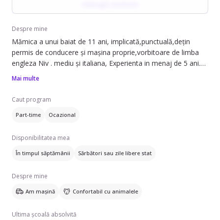
Adaugă recenzie
la începutul colaborării. Este flexibilă ca zonă, se deplasează cu
mașina personală, este confortabilă cu animalele de companie
și poate oferi recomandări.
Despre mine
Mămica a unui baiat de 11 ani, implicată,punctuală,dețin
permis de conducere și mașina proprie,vorbitoare de limba
engleza Niv . mediu și italiana, Experienta in menaj de 5 ani.
Am ales aceata meserie deoarece îmi permite sa ma implic și
Mai multe
in educația copilului meu datorită programului flexibil. Pentru
mai multe detalii va stau la dispozitie
Caut program
Part-time
Ocazional
Disponibilitatea mea
În timpul săptămânii
Sărbători sau zile libere stat
Despre mine
Am mașină
Confortabil cu animalele
Ultima școală absolvită