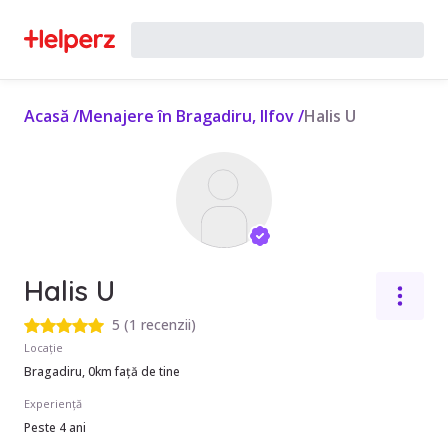
Acasă
/
Menajere în Bragadiru, Ilfov
/
Halis U
Halis U
5
(
1 recenzii
)
Locație
Bragadiru, 0km față de tine
Experiență
Peste 4 ani