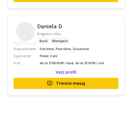
Daniela D
Bragadiru, Ilfov
Bonă
Menajeră
Disponibilitate
Full-time, Part-time, Ocazional
Experiență
Peste 2 ani
Preț
de la 2100 RON / lună, de la 35 RON / oră
Vezi profil
Trimite mesaj