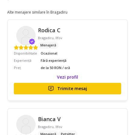
Alte menajere similare în Bragadiru
Rodica C
Bragadiru, Ilfov
Menajeră
Disponibilitate
Ocazional
Experiență
Fără experiență
Preț
de la 50 RON / oră
Vezi profil
Trimite mesaj
Bianca V
Bragadiru, Ilfov
Menajeră
Petsitter