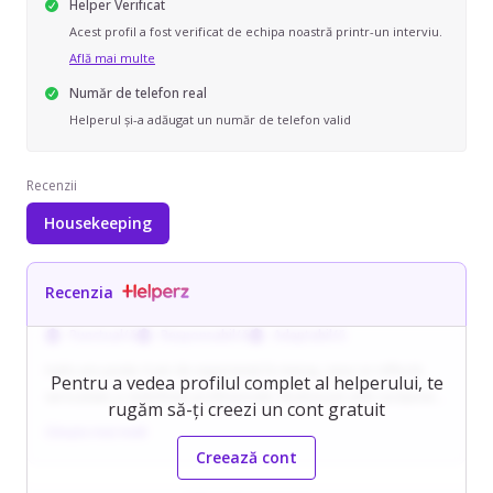
Helper Verificat
Acest profil a fost verificat de echipa noastră printr-un interviu.
Află mai multe
Număr de telefon real
Helperul și-a adăugat un număr de telefon valid
Recenzii
Housekeeping
Recenzia
Punctual/ă
Responsabil/ă
Adaptabil/ă
Halis are peste 4 ani de experiență în menaj, ceea ce reflectă
Pentru a vedea profilul complet al helperului, te
seriozitate și stabilitate profesională. Realizează atât curățenie
rugăm să-ți creezi un cont gratuit
de întreținere, cât și curățenie generală, lucrând organizat și
Citește mai mult
eficient, adaptat nevoilor fiecărei locuințe. Respectă regulile și
Creează cont
limitele clientului și acordă importanță comunicării clare încă de