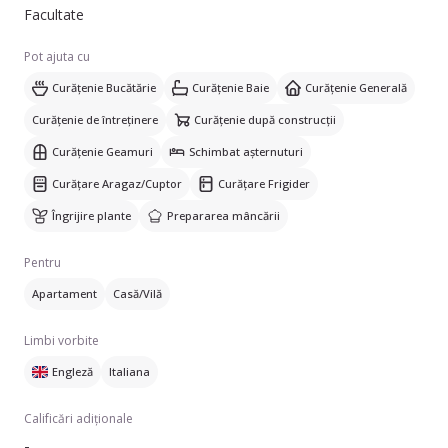
Facultate
Pot ajuta cu
Curățenie Bucătărie
Curățenie Baie
Curățenie Generală
Curățenie de întreținere
Curățenie după construcții
Curățenie Geamuri
Schimbat așternuturi
Curățare Aragaz/Cuptor
Curățare Frigider
Îngrijire plante
Prepararea mâncării
Pentru
Apartament
Casă/Vilă
Limbi vorbite
Engleză
Italiana
Calificări adiționale
-