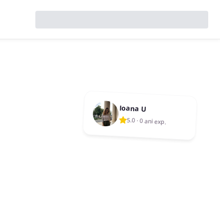
Ioana U
5.0
·
0 ani exp.