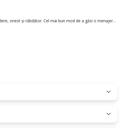
credere, onest și răbdător. Cel mai bun mod de a găsi o menajeră
le.
să iei cea mai bună decizie.
ă persoana pe care o angajezi este potrivită pentru nevoile