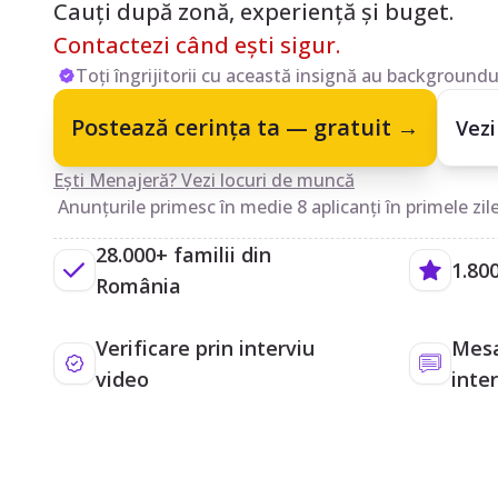
Cauți după zonă, experiență și buget.
Contactezi când ești sigur.
Toți îngrijitorii cu această insignă au backgroundul
Postează cerința ta — gratuit →
Vezi
Ești Menajeră? Vezi locuri de muncă
Anunțurile primesc în medie 8 aplicanți în primele zile
28.000+ familii din
1.800
România
Verificare prin interviu
Mesa
video
inte