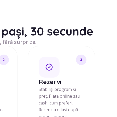
pași, 30 secunde
, fără surprize.
2
3
j
Rezervi
e
Stabiliți program și
preț. Plată online sau
cash, cum preferi.
în
Recenzia o lași după
primul interval.