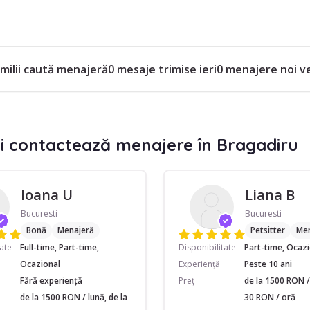
amilii caută menajeră
0 mesaje trimise ieri
0 menajere noi v
i contactează menajere în Bragadiru
Ioana U
Liana B
Bucuresti
Bucuresti
Bonă
Menajeră
Petsitter
Men
tate
Full-time, Part-time,
Disponibilitate
Part-time, Ocaz
Ocazional
Experiență
Peste 10 ani
Fără experiență
Preț
de la 1500 RON / 
de la 1500 RON / lună, de la
30 RON / oră