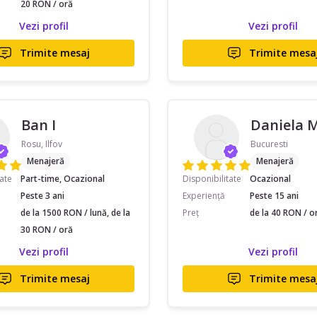
20 RON / oră
Vezi profil
Vezi profil
Trimite mesaj
Trimite mesa
Ban I
Daniela 
Rosu, Ilfov
Bucuresti
Menajeră
Menajeră
tate
Part-time, Ocazional
Disponibilitate
Ocazional
Peste 3 ani
Experiență
Peste 15 ani
de la 1500 RON / lună, de la
Preț
de la 40 RON / o
30 RON / oră
Vezi profil
Vezi profil
Trimite mesaj
Trimite mesa