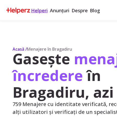
Helperi
Anunțuri
Despre
Blog
Acasă
/
Menajere în Bragadiru
Gasește
menaj
încredere
în
Bragadiru, azi
759 Menajere cu identitate verificată, rec
alți utilizatori și verificați de un speciali