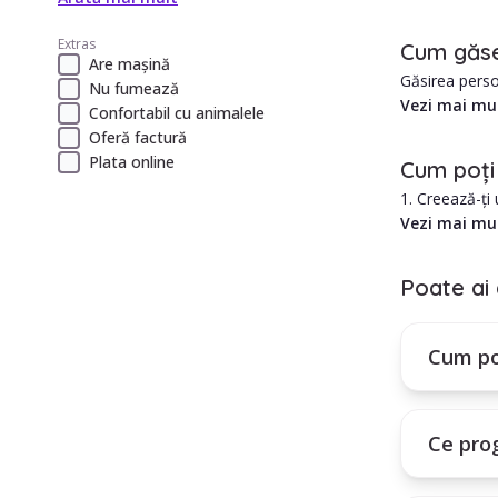
Avantajele an
1. Costul est
Extras
Cum găse
2. Îngrijire p
Are mașină
Găsirea perso
Nu fumează
în Bragadiru e
Vezi mai mu
Confortabil cu animalele
1. Există mult
Oferă factură
2. Care este 
Plata online
Cum poți
3. Cum ar aju
1. Creează-ți
4. Se poate a
2. Selectează 
Vezi mai mu
5. Care este 
3. Treci prin 
6. Care este 
4. Folosește f
7. Care este t
Poate ai 
8. Programul 
Cum poți in
9. Toate acest
Plătești un a
10. Angajarea
Cum po
tale.
Ce pro