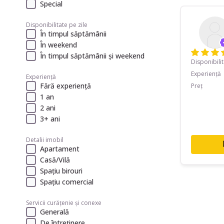
Special
Disponibilitate pe zile
În timpul săptămânii
În weekend
În timpul săptămânii și weekend
Disponibili
Experiență
Experiență
Fără experiență
Preț
1 an
2 ani
3+ ani
Detalii imobil
Apartament
Casă/Vilă
Spațiu birouri
Spațiu comercial
Servicii curățenie și conexe
Generală
De întreținere