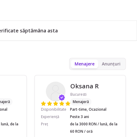
erificate săptămâna asta
Menajere
Anunțuri
Oksana R
Bucuresti
ajeră
Menajeră
ional
Disponibilitate
Part-time, Ocazional
Experiență
Peste 3 ani
lună, de la
Preț
de la 3000 RON / lună, de la
60 RON / oră