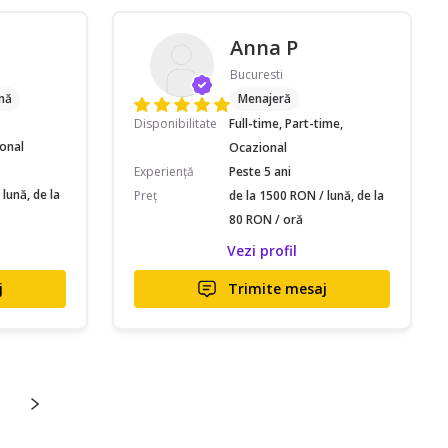
Anna P
Bucuresti
nă
Menajeră
Disponibilitate
Full-time, Part-time,
ional
Ocazional
Experiență
Peste 5 ani
lună, de la
Preț
de la 1500 RON / lună, de la
80 RON / oră
Vezi profil
j
Trimite mesaj