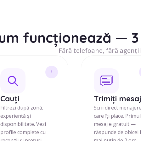
um funcționează — 3 
Fără telefoane, fără agenții
1
Cauți
Trimiți mesa
Filtrezi după zonă,
Scrii direct menajer
experiență și
care îți place. Primul
disponibilitate. Vezi
mesaj e gratuit —
profile complete cu
răspunde de obicei 
recenzii și prețuri
mai puțin de 2 ore.