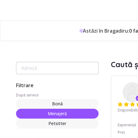
Astăzi în Bragadiru:
0 f
Caută ș
Filtrare
După servicii
Bonă
Disponibili
Menajeră
Petsitter
Experiență
Preț