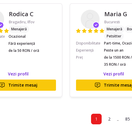
Rodica C
Maria G
Bragadiru, Ilfov
Bucuresti
Menajeră
Menajeră
Bo
Petsitter
tate
Ocazional
Disponibilitate
Part-time, Ocaz
Fără experiență
Experiență
Peste un an
de la 50 RON / oră
Preț
de la 1500 RON / 
35 RON / oră
Vezi profil
Vezi profil
Trimite mesaj
Trimite mesa
..
1
2
85