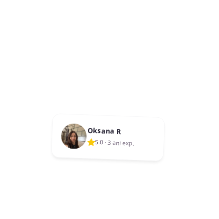
Oksana R
5.0
·
3 ani exp.