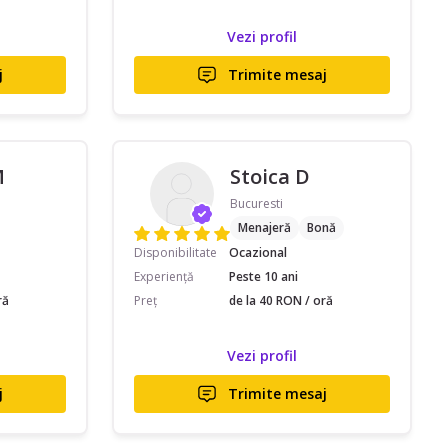
Vezi profil
j
Trimite mesaj
M
Stoica D
Bucuresti
Menajeră
Bonă
Disponibilitate
Ocazional
Experiență
Peste 10 ani
ră
Preț
de la 40 RON / oră
Vezi profil
j
Trimite mesaj