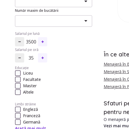
Număr maxim de bucătării
Salariul pe lună
3500
Salariul pe oră
În ce alt
35
Menajeră în B
Educație
Menajeră în S
Liceu
Menajeră în G
Facultate
Master
Menajeră în 
Altele
Sfaturi p
Limbi străine
Engleză
pentru ne
Franceză
O menajeră pe
Germană
Vezi mai mu
Arată mai mult