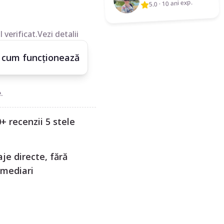
10 ani exp.
·
5.0
 verificat.
Vezi detalii
 cum funcționează
.
+ recenzii 5 stele
je directe, fără
rmediari