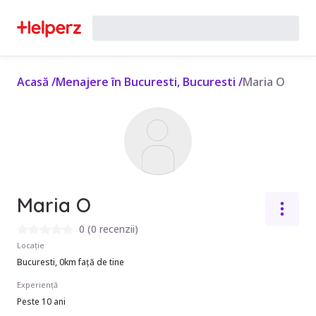
Acasă
/
Menajere în Bucuresti, Bucuresti
/
Maria O
Maria O
0
(
0 recenzii
)
Locație
Bucuresti, 0km față de tine
Experiență
Peste 10 ani