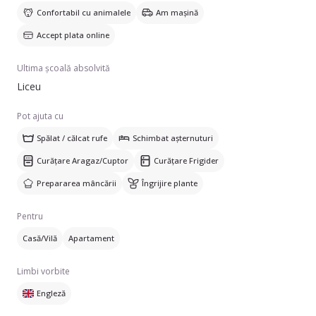
Confortabil cu animalele
Am mașină
Accept plata online
Ultima școală absolvită
Liceu
Pot ajuta cu
Spălat / călcat rufe
Schimbat așternuturi
Curățare Aragaz/Cuptor
Curățare Frigider
Prepararea mâncării
Îngrijire plante
Pentru
Casă/Vilă
Apartament
Limbi vorbite
Engleză