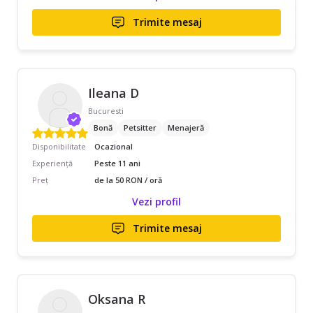
Trimite mesaj
Ileana D
Bucuresti
Bonă
Petsitter
Menajeră
Disponibilitate
Ocazional
Experiență
Peste 11 ani
Preț
de la 50 RON / oră
Vezi profil
Trimite mesaj
Oksana R