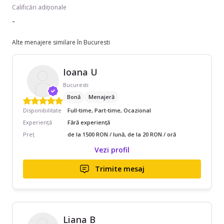
Calificări adiționale
-
Alte menajere similare în Bucuresti
Ioana U
Bucuresti
Bonă
Menajeră
Disponibilitate
Full-time, Part-time, Ocazional
Experiență
Fără experiență
Preț
de la 1500 RON / lună, de la 20 RON / oră
Vezi profil
Trimite mesaj
Liana B