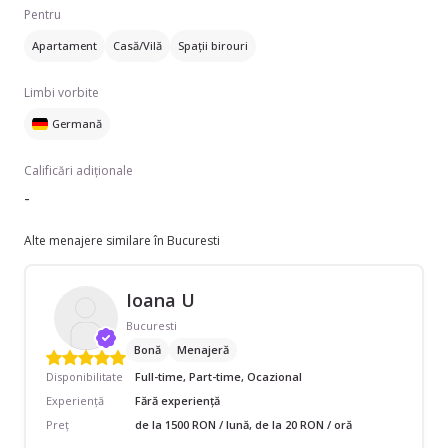
Pentru
Apartament
Casă/Vilă
Spații birouri
Limbi vorbite
Germană
Calificări adiționale
-
Alte menajere similare în Bucuresti
Ioana U
Bucuresti
Bonă
Menajeră
Disponibilitate
Full-time, Part-time, Ocazional
Experiență
Fără experiență
Preț
de la 1500 RON / lună, de la 20 RON / oră