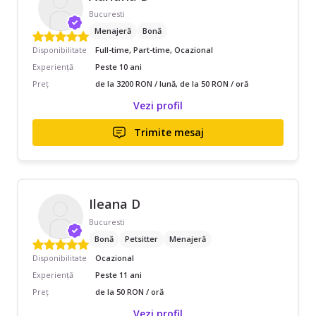
Bucuresti
Menajeră
Bonă
Disponibilitate
Full-time, Part-time, Ocazional
Experiență
Peste 10 ani
Preț
de la 3200 RON / lună, de la 50 RON / oră
Vezi profil
Trimite mesaj
Ileana D
Bucuresti
Bonă
Petsitter
Menajeră
Disponibilitate
Ocazional
Experiență
Peste 11 ani
Preț
de la 50 RON / oră
Vezi profil