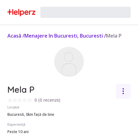
Acasă
/
Menajere în Bucuresti, Bucuresti
/
Mela P
Mela P
0
(
0 recenzii
)
Locație
Bucuresti, 0km față de tine
Experiență
Peste 10 ani