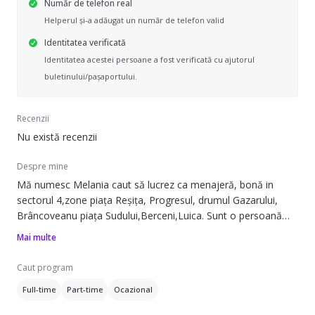
Număr de telefon real
Helperul și-a adăugat un număr de telefon valid
Identitatea verificată
Identitatea acestei persoane a fost verificată cu ajutorul
buletinului/pașaportului.
Recenzii
Nu există recenzii
Despre mine
Mă numesc Melania caut să lucrez ca menajeră, bonă in
sectorul 4,zone piața Reșița, Progresul, drumul Gazarului,
Brâncoveanu piața Sudului,Berceni,Luica. Sunt o persoană
calmă iubitoare de copii și animale cu experiență.nr
Mai multe
tel.07XXXXXXX
Caut program
Full-time
Part-time
Ocazional