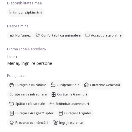
Disponibilitatea mea
În timpul săptămânii
Despre mine
Nu fumez
Confortabil cu animalele
Accept plata online
Ultima școală absolvită
Liceu
Menaj, îngrijire persone
Pot ajuta cu
Curățenie Bucătărie
Curățenie Baie
Curățenie Generală
Curățenie de întreținere
Curățenie Geamuri
Spălat / călcat rufe
Schimbat așternuturi
Curățare Aragaz/Cuptor
Curățare Frigider
Prepararea mâncării
Îngrijire plante