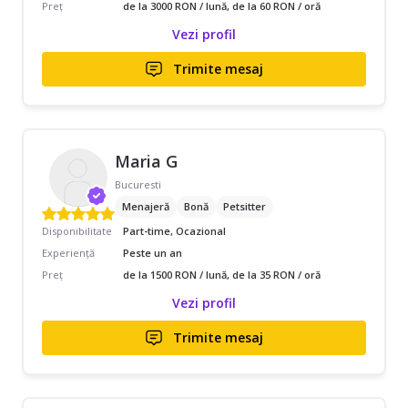
Preț
de la 3000 RON / lună, de la 60 RON / oră
Vezi profil
Trimite mesaj
Maria G
Bucuresti
Menajeră
Bonă
Petsitter
Disponibilitate
Part-time, Ocazional
Experiență
Peste un an
Preț
de la 1500 RON / lună, de la 35 RON / oră
Vezi profil
Trimite mesaj