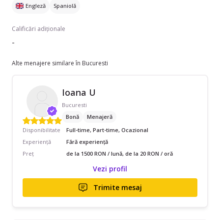
Engleză
Spaniolă
Calificări adiționale
-
Alte menajere similare în Bucuresti
Ioana U
Bucuresti
Bonă
Menajeră
Disponibilitate
Full-time, Part-time, Ocazional
Experiență
Fără experiență
Preț
de la 1500 RON / lună, de la 20 RON / oră
Vezi profil
Trimite mesaj