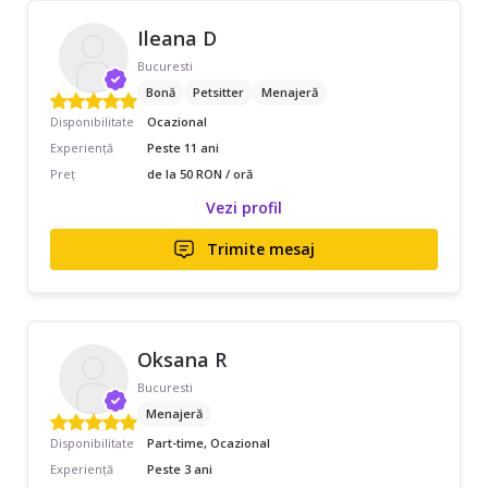
Ileana D
Bucuresti
Bonă
Petsitter
Menajeră
Disponibilitate
Ocazional
Experiență
Peste 11 ani
Preț
de la 50 RON / oră
Vezi profil
Trimite mesaj
Oksana R
Bucuresti
Menajeră
Disponibilitate
Part-time, Ocazional
Experiență
Peste 3 ani