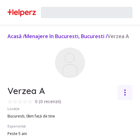
Acasă
/
Menajere în Bucuresti, Bucuresti
/
Verzea A
Verzea A
0
(
0 recenzii
)
Locație
Bucuresti, 0km față de tine
Experiență
Peste 5 ani