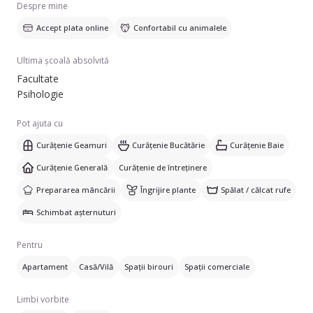
Despre mine
Accept plata online
Confortabil cu animalele
Ultima școală absolvită
Facultate
Psihologie
Pot ajuta cu
Curățenie Geamuri
Curățenie Bucătărie
Curățenie Baie
Curățenie Generală
Curățenie de întreținere
Prepararea mâncării
Îngrijire plante
Spălat / călcat rufe
Schimbat așternuturi
Pentru
Apartament
Casă/Vilă
Spații birouri
Spații comerciale
Limbi vorbite