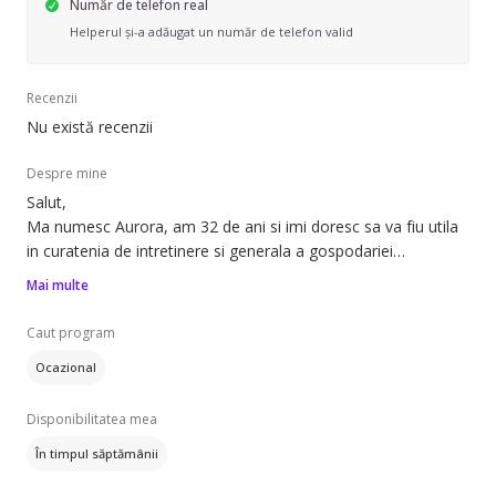
Număr de telefon real
Helperul și-a adăugat un număr de telefon valid
Recenzii
Nu există recenzii
Despre mine
Salut,
Ma numesc Aurora, am 32 de ani si imi doresc sa va fiu utila
in curatenia de intretinere si generala a gospodariei
dumneavoastra. Ma caracterizea rabdarea, pasiunea pentru
Mai multe
ordine si curatenie si atentia la detalii. Pot obtine recomandari
de la clienti care detin apartamente in oras si case de vacanta
Caut program
cu care am colaborat in trecut la cerere.
Ocazional
Prefer o colaborare saptamanala pe perioada nedeterminata,
insa sunt deschisa si la alt fel de orar stabilit de comun acord.
Disponibilitatea mea
Va multumesc si sa ne punem pe treaba!
În timpul săptămânii