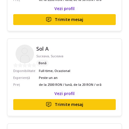
Vezi profil
Trimite mesaj
Sol A
Suceava, Suceava
Bonă
Disponibilitate
Full-time, Ocazional
Experiență
Peste un an
Preț
de la 2500 RON / lună, de la 20 RON / oră
Vezi profil
Trimite mesaj