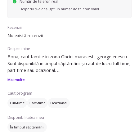
Număr de telefon real
Helperul și-a adăugat un număr de telefon valid
Recenzii
Nu există recenzii
Despre mine
Bona, caut familie in zona Obcini marasesti, george enescu.
Sunt disponibilă în timpul săptămânii și caut de lucru full-time,
part-time sau ocazional.
Mai multe
Pot să ofer ajutor cu: să adorm copilul, sa ii dau de mancare,
baie, strâns după copil, îngrijire plante și ajutor la teme. Am
Caut program
experiență de cel putin 2 ani în îngrijirea copiilor. Pot lucra cu
Full-time
Part-time
Ocazional
sugari (0-1 ani), preșcolari (1-3 ani) și copii mai mari (4-6 ani).
Disponibilitatea mea
Vorbesc engleză și franceză.
În timpul săptămânii