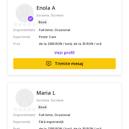
Enola A
Suceava, Suceava
Bonă
Disponibilitate
Full-time, Ocazional
Experiență
Peste 3 ani
Preț
de la 2300 RON / lună, de la 35 RON / oră
Vezi profil
Trimite mesaj
Maria L
Suceava, Suceava
Bonă
Disponibilitate
Full-time, Ocazional
Experiență
Fără experiență
Preț
de la 2200 RON / lună, de la 30 RON / oră