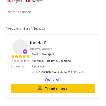
Engleză
Franceză
Calificări adiționale
-
Alte bone similare în Suceava
Ionela R
Suceava, Suceava
Bonă
Menajeră
Disponibilitate
Full-time, Part-time, Ocazional
Experiență
Peste 4 ani
Preț
de la 1500 RON / lună, de la 20 RON / oră
Vezi profil
Trimite mesaj