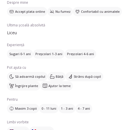
Despre mine
Accept plata online
Nu fumez
Confortabil cu animalele
Ultima școală absolvită
Liceu
Experiență
Sugari 0-1 ani
Preșcolari 1-3 ani
Preșcolari 4-6 ani
Pot ajuta cu
Să adoarmă copilul
Băiță
Strâns după copil
Îngrijire plante
Ajutor la teme
Pentru
Maxim 3 copii
0 - 11 luni
1 - 3 ani
4 - 7 ani
Limbi vorbite