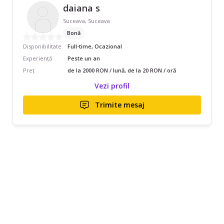
daiana s
Suceava, Suceava
Bonă
Disponibilitate
Full-time, Ocazional
Experiență
Peste un an
Preț
de la 2000 RON / lună, de la 20 RON / oră
Vezi profil
Trimite mesaj