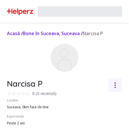
Acasă
/
Bone în Suceava, Suceava
/
Narcisa P
Narcisa P
0
(
0 recenzii
)
Locație
Suceava, 0km față de tine
Experiență
Peste 2 ani