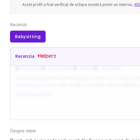
Acest profil a fost verificat de echipa noastră printr-un interviu.
Afl
Recenzii
Babysitting
Recenzia
Punctual/ă
Responsabil/ă
Blând/ă
Adaptabil/ă
Ionela are experiență atât în îngrijirea copiilor mici, cât și a 
termen lung cu mai multe familii, menținând adesea legătura cu 
gestionează adecvat comportamentele copiilor și respectă reguli
Citește mai mult
Despre mine