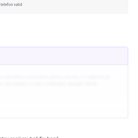
telefon valid
lor educative și recreative pentru cei mici. A colaborat pe
 Abordează cu calm și blândețe situațiile dificile,
ă sau în situații care necesita o atentie suplimentara.