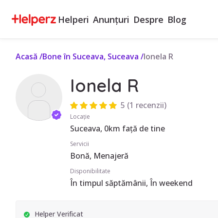
Helperi
Anunțuri
Despre
Blog
Acasă
/
Bone în Suceava, Suceava
/
Ionela R
Ionela R
5
(
1 recenzii
)
Locație
Suceava, 0km față de tine
Servicii
Bonă, Menajeră
Disponibilitate
În timpul săptămânii, În weekend
Helper Verificat