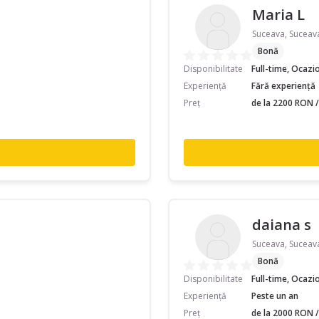
Maria L
Suceava, Suceav
Bonă
Disponibilitate
Full-time, Ocazi
Experiență
Fără experiență
Preț
de la 2200 RON /
daiana s
Suceava, Suceav
Bonă
Disponibilitate
Full-time, Ocazi
Experiență
Peste un an
Preț
de la 2000 RON /