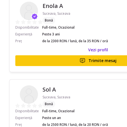
Enola A
Suceava, Suceava
Bonă
Disponibilitate
Full-time, Ocazional
Experiență
Peste 3 ani
Preț
de la 2300 RON / lună, de la 35 RON / oră
Vezi profil
Trimite mesaj
Sol A
Suceava, Suceava
Bonă
Disponibilitate
Full-time, Ocazional
Experiență
Peste un an
Preț
de la 2500 RON / lună, de la 20 RON / oră