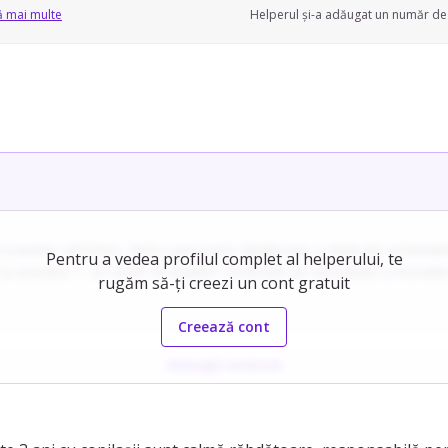
ă mai multe
Helperul și-a adăugat un număr de 
persoanelor vârstnice, fiind o persoană răbdătoare și dedicată activități
Pentru a vedea profilul complet al helperului, te
acestea — un semn al relațiilor construite pe seriozitate și încredere.
rugăm să-ți creezi un cont gratuit
le stabilite de părinți, comunicând eficient în caz de îngrijire medical
Creează cont
Adaugă recenzie