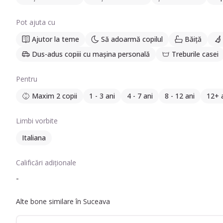
Pot ajuta cu
Ajutor la teme
Să adoarmă copilul
Băiță
Dus-adus copiii cu mașina personală
Treburile casei
Pentru
Maxim 2 copii
1 - 3 ani
4 - 7 ani
8 - 12 ani
12+ 
Limbi vorbite
Italiana
Calificări adiționale
-
Alte bone similare în Suceava