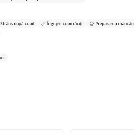
Strâns după copil
Îngrijire copii răciți
Prepararea mâncări
ani