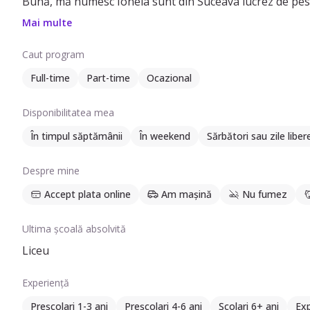
Bună, mă numesc Ionela sunt din Suceava lucrez de peste
Mai multe
Caut program
Full-time
Part-time
Ocazional
Disponibilitatea mea
În timpul săptămânii
În weekend
Sărbători sau zile liber
Despre mine
Accept plata online
Am mașină
Nu fumez
Ultima școală absolvită
Liceu
Experiență
Preșcolari 1-3 ani
Preșcolari 4-6 ani
Școlari 6+ ani
Exp