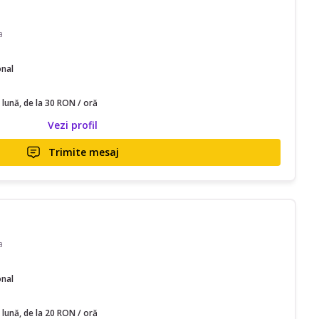
a
onal
 lună, de la 30 RON / oră
Vezi profil
Trimite mesaj
a
onal
 lună, de la 20 RON / oră