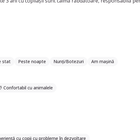
 3 ani cu copilașii sunt calmă răbdătoare, responsabilă pen
e stat
Peste noapte
Nunți/Botezuri
Am mașină
Confortabil cu animalele
eriență cu copii cu probleme în dezvoltare