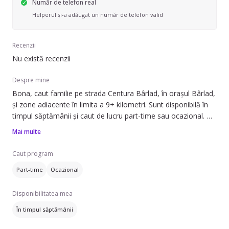
Număr de telefon real
Helperul și-a adăugat un număr de telefon valid
Recenzii
Nu există recenzii
Despre mine
Bona, caut familie pe strada Centura Bârlad, în orașul Bârlad,
și zone adiacente în limita a 9+ kilometri. Sunt disponibilă în
timpul săptămânii și caut de lucru part-time sau ocazional.
Mai multe
Pot să ofer ajutor cu treburile casei, prepararea mâncării,
strânsul după copil și îngrijirea plantelor. Am experiență cu
Caut program
copii din categoriile preșcolari (1-3 ani, 4-6 ani) și școlari (6+
Part-time
Ocazional
ani). Pot îngriji copii cu vârste între 4 și 12+ ani.
Disponibilitatea mea
Dacă sunteți în căutarea unei persoane de încredere care să
vă ajute cu copiii și alte activități casnice, nu ezitați să mă
În timpul săptămânii
contactați.