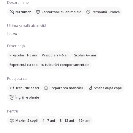
Despre mine
Nu fumez
Confortabil cu animalele
Persoană juridică
Ultima școală absolvită
Liceu
Experiență
Preșcolari 1-3 ani
Preșcolari 4-6 ani
Școlari 6+ ani
Experiență cu copii cu tulburări comportamentale
Pot ajuta cu
Treburile casei
Prepararea mâncării
Strâns după copil
Îngrijire plante
Pentru
Maxim 2 copii
4 - 7 ani
8 - 12 ani
12+ ani