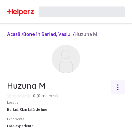
Acasă
/
Bone în Barlad, Vaslui
/
Huzuna M
Huzuna M
0
(
0 recenzii
)
Locație
Barlad, 0km față de tine
Experiență
Fără experiență