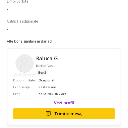
Limbi vorbite
-
Calificări adiționale
-
Alte bone similare în Barlad
Raluca G
Barlad, Vaslui
Bonă
Disponibilitate
Ocazional
Experiență
Peste 6 ani
Preț
de la 20 RON / oră
Vezi profil
Trimite mesaj