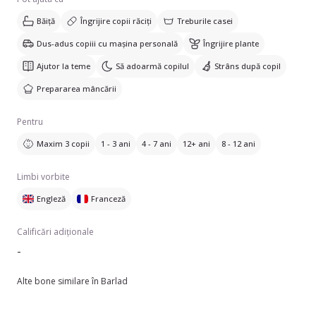
Băiță
Îngrijire copii răciți
Treburile casei
Dus-adus copiii cu mașina personală
Îngrijire plante
Ajutor la teme
Să adoarmă copilul
Strâns după copil
Prepararea mâncării
Pentru
Maxim 3 copii
1 - 3 ani
4 - 7 ani
12+ ani
8 - 12 ani
Limbi vorbite
Engleză
Franceză
Calificări adiționale
-
Alte bone similare în Barlad