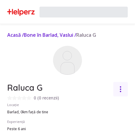
Acasă
/
Bone în Barlad, Vaslui
/
Raluca G
Raluca G
0
(
0 recenzii
)
Locație
Barlad, 0km față de tine
Experiență
Peste 6 ani