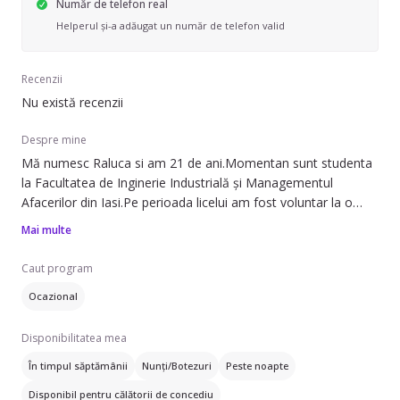
Număr de telefon real
Helperul și-a adăugat un număr de telefon valid
Recenzii
Nu există recenzii
Despre mine
Mă numesc Raluca si am 21 de ani.Momentan sunt studenta
la Facultatea de Inginerie Industrială și Managementul
Afacerilor din Iasi.Pe perioada licelui am fost voluntar la o
asociație, unde ajutam copiii la afterschool.Am facut si un
Mai multe
curs de prim ajutor.
Caut program
Ocazional
Disponibilitatea mea
În timpul săptămânii
Nunți/Botezuri
Peste noapte
Disponibil pentru călătorii de concediu