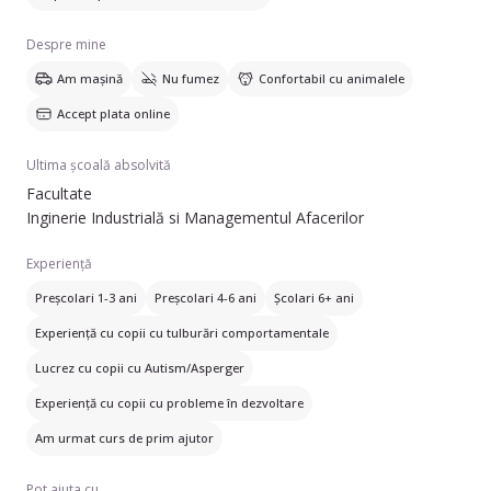
Despre mine
Am mașină
Nu fumez
Confortabil cu animalele
Accept plata online
Ultima școală absolvită
Facultate
Inginerie Industrială si Managementul Afacerilor
Experiență
Preșcolari 1-3 ani
Preșcolari 4-6 ani
Școlari 6+ ani
Experiență cu copii cu tulburări comportamentale
Lucrez cu copii cu Autism/Asperger
Experiență cu copii cu probleme în dezvoltare
Am urmat curs de prim ajutor
Pot ajuta cu