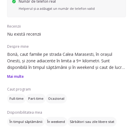
Număr de telefon real
Helperul și-a adăugat un număr de telefon valid
Recenzii
Nu există recenzii
Despre mine
Bonă, caut familie pe strada Calea Marasesti, în orașul
Onesti, și zone adiacente în limita a 9+ kilometri. Sunt
disponibilă în timpul săptămânii și în weekend și caut de lucru
atât full-time, cât și part-time sau ocazional.
Mai multe
Pot să ofer ajutor cu: adormirea copilului, treburile casei și
Caut program
prepararea mâncării. Am experiență de 2 ani în îngrijirea
Full-time
Part-time
Ocazional
copiilor, având grijă de copii cu vârste între 4 și 12 ani, inclusiv
școlari de peste 6 ani.
Disponibilitatea mea
Vorbesesc engleză . Dacă aveți nevoie de un ajutor pentru
În timpul săptămânii
În weekend
Sărbători sau zile libere stat
îngrijirea copiilor sau alte activități legate de casă, nu ezitați
să mă contactați.