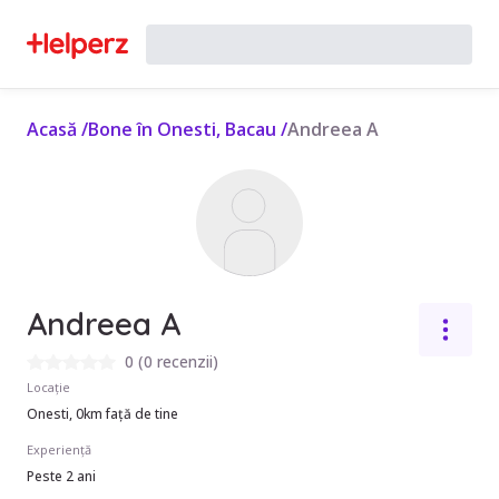
Acasă
/
Bone în Onesti, Bacau
/
Andreea A
Andreea A
0
(
0 recenzii
)
Locație
Onesti, 0km față de tine
Experiență
Peste 2 ani