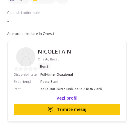
Calificări adiționale
-
Alte bone similare în Onesti
NICOLETA N
Onesti, Bacau
Bonă
Disponibilitate
Full-time, Ocazional
Experiență
Peste 5 ani
Preț
de la 500 RON / lună, de la 5 RON / oră
Vezi profil
Trimite mesaj