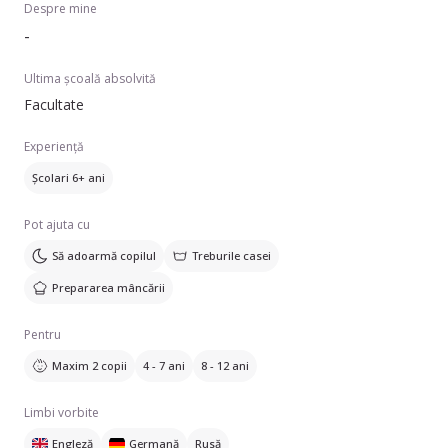
Despre mine
-
Ultima școală absolvită
Facultate
Experiență
Școlari 6+ ani
Pot ajuta cu
Să adoarmă copilul
Treburile casei
Prepararea mâncării
Pentru
Maxim 2 copii
4 - 7 ani
8 - 12 ani
Limbi vorbite
Engleză
Germană
Rusă