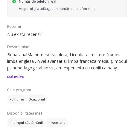
Număr de telefon real
Helperul și-a adăugat un număr de telefon valid
Recenzii
Nu există recenzii
Despre mine
Buna ziua!Ma numesc Nicoleta, Licentiata in Litere (cunosc
limba engleza , nivel avansat si limba franceza mediu ), modul
psihopedagogic absolvit, am experienta cu copiii ca baby
sitter dar si ca profesor limba engleza si indrumator lectii elevi
Mai multe
prescolari si scolari.Sint iubitoare de animale, am animalute ,
nu ma deranjeaza sa am grija si unor animalute , nu doar de
Caut program
copii.Sint o fire energica , nefumatoare, adepta unui stil de
Full-time
Ocazional
viata sanatos.Multumesc!
Disponibilitatea mea
În timpul săptămânii
În weekend