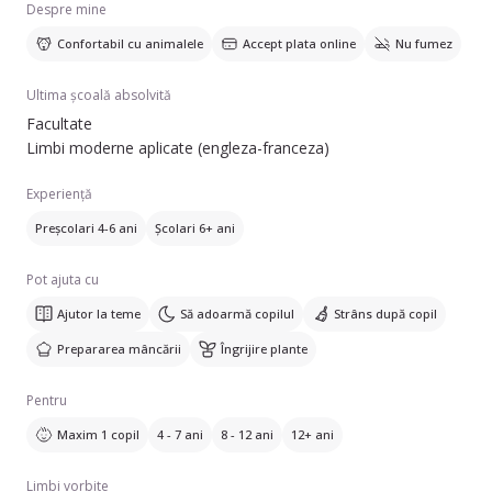
Despre mine
Confortabil cu animalele
Accept plata online
Nu fumez
Ultima școală absolvită
Facultate
Limbi moderne aplicate (engleza-franceza)
Experiență
Preșcolari 4-6 ani
Școlari 6+ ani
Pot ajuta cu
Ajutor la teme
Să adoarmă copilul
Strâns după copil
Prepararea mâncării
Îngrijire plante
Pentru
Maxim 1 copil
4 - 7 ani
8 - 12 ani
12+ ani
Limbi vorbite