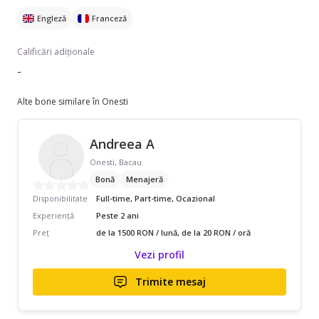
Engleză
Franceză
Calificări adiționale
-
Alte bone similare în Onesti
Andreea A
Onesti, Bacau
Bonă
Menajeră
Disponibilitate
Full-time, Part-time, Ocazional
Experiență
Peste 2 ani
Preț
de la 1500 RON / lună, de la 20 RON / oră
Vezi profil
Trimite mesaj