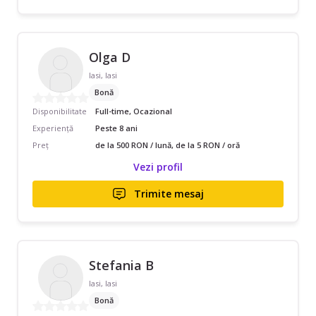
Olga D
Iasi, Iasi
Bonă
Disponibilitate
Full-time, Ocazional
Experiență
Peste 8 ani
Preț
de la 500 RON / lună, de la 5 RON / oră
Vezi profil
Trimite mesaj
Stefania B
Iasi, Iasi
Bonă