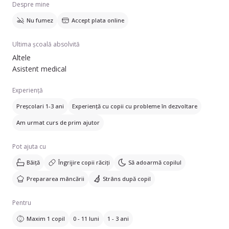
Despre mine
Nu fumez
Accept plata online
Ultima școală absolvită
Altele
Asistent medical
Experiență
Preșcolari 1-3 ani
Experiență cu copii cu probleme în dezvoltare
Am urmat curs de prim ajutor
Pot ajuta cu
Băiță
Îngrijire copii răciți
Să adoarmă copilul
Prepararea mâncării
Strâns după copil
Pentru
Maxim 1 copil
0 - 11 luni
1 - 3 ani