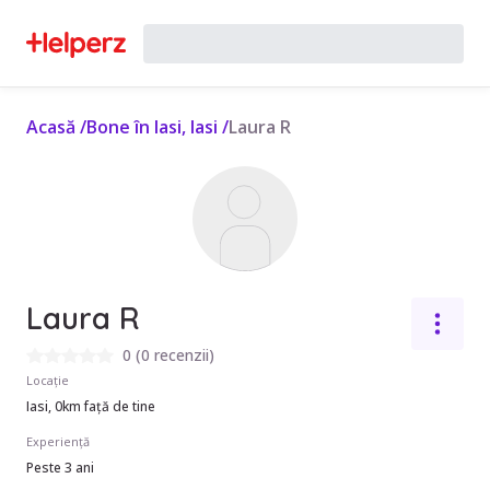
Acasă
/
Bone în Iasi, Iasi
/
Laura R
Laura R
0
(
0 recenzii
)
Locație
Iasi, 0km față de tine
Experiență
Peste 3 ani