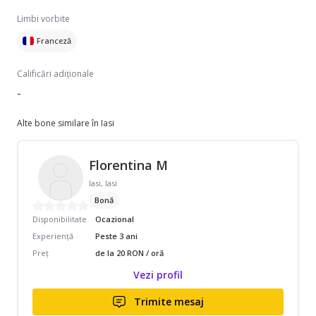
Limbi vorbite
Franceză
Calificări adiționale
-
Alte bone similare în Iasi
Florentina M
Iasi, Iasi
Bonă
Disponibilitate
Ocazional
Experiență
Peste 3 ani
Preț
de la 20 RON / oră
Vezi profil
Trimite mesaj