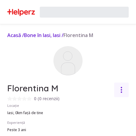
Acasă
/
Bone în Iasi, Iasi
/
Florentina M
Florentina M
0
(
0 recenzii
)
Locație
Iasi, 0km față de tine
Experiență
Peste 3 ani