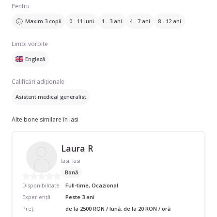
Pentru
Maxim 3 copii
0 - 11 luni
1 - 3 ani
4 - 7 ani
8 - 12 ani
Limbi vorbite
Engleză
Calificări adiționale
Asistent medical generalist
Alte bone similare în Iasi
Laura R
Iasi, Iasi
Bonă
Disponibilitate
Full-time, Ocazional
Experiență
Peste 3 ani
Preț
de la 2500 RON / lună, de la 20 RON / oră