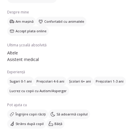
Despre mine
Am mașină
Confortabil cu animalele
Accept plata online
Ultima școală absolvită
Altele
Asistent medical
Experiență
Sugari 0-1 ani
Preșcolari 4-6 ani
Școlari 6+ ani
Preșcolari 1-3 ani
Lucrez cu copii cu Autism/Asperger
Pot ajuta cu
Îngrijire copii răciți
Să adoarmă copilul
Strâns după copil
Băiță