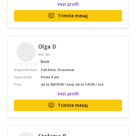
Vezi profil
Trimite mesaj
Olga D
Iasi, Iasi
Bonă
Disponibilitate
Full-time, Ocazional
Experiență
Peste 8 ani
Preț
de la 500 RON / lună, de la 5 RON / oră
Vezi profil
Trimite mesaj
Stefania B