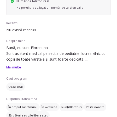
Număr de telefon real
Helperul și-a adăugat un număr de telefon valid
Recenzii
Nu există recenzii
Despre mine
Bună, eu sunt Florentina.
Sunt asistent medical pe secția de pediatrie, lucrez zilnic cu
copiii de toate vârstele și sunt foarte dedicată.
Sunt voluntar în cadrul Serviciului de Ambulanță Iași.
Mai multe
Am experiență ca bona de 3 ani și jumătate, timp în care am
Caut program
colaborat cu o familie superbă cu 3 fetițe: 8 luni, 6 ani, 9 ani.
Ocazional
Sunt disponibilă ocazional. Aștept cu drag să ne cunoaștem!
Disponibilitatea mea
În timpul săptămânii
În weekend
Nunți/Botezuri
Peste noapte
Sărbători sau zile libere stat