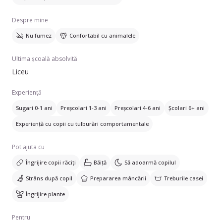
Despre mine
Nu fumez
Confortabil cu animalele
Ultima școală absolvită
Liceu
Experiență
Sugari 0-1 ani
Preșcolari 1-3 ani
Preșcolari 4-6 ani
Școlari 6+ ani
Experiență cu copii cu tulburări comportamentale
Pot ajuta cu
Îngrijire copii răciți
Băiță
Să adoarmă copilul
Strâns după copil
Prepararea mâncării
Treburile casei
Îngrijire plante
Pentru