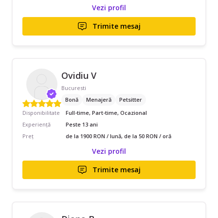
Vezi profil
Trimite mesaj
Ovidiu V
Bucuresti
Bonă
Menajeră
Petsitter
Disponibilitate
Full-time, Part-time, Ocazional
Experiență
Peste 13 ani
Preț
de la 1900 RON / lună, de la 50 RON / oră
Vezi profil
Trimite mesaj