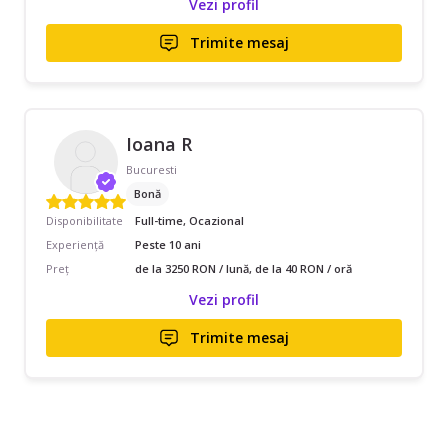
Vezi profil
Trimite mesaj
Ioana R
Bucuresti
Bonă
Disponibilitate
Full-time, Ocazional
Experiență
Peste 10 ani
Preț
de la 3250 RON / lună, de la 40 RON / oră
Vezi profil
Trimite mesaj