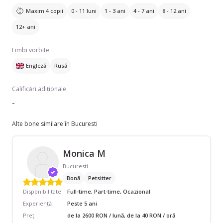
Maxim 4 copii
0 - 11 luni
1 - 3 ani
4 - 7 ani
8 - 12 ani
12+ ani
Limbi vorbite
Engleză
Rusă
Calificări adiționale
-
Alte bone similare în Bucuresti
Monica M
Bucuresti
Bonă
Petsitter
Disponibilitate
Full-time, Part-time, Ocazional
Experiență
Peste 5 ani
Preț
de la 2600 RON / lună, de la 40 RON / oră