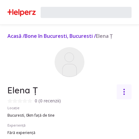
Acasă
/
Bone în Bucuresti, Bucuresti
/
Elena Ț
Elena Ț
0
(
0 recenzii
)
Locație
Bucuresti, 0km față de tine
Experiență
Fără experiență