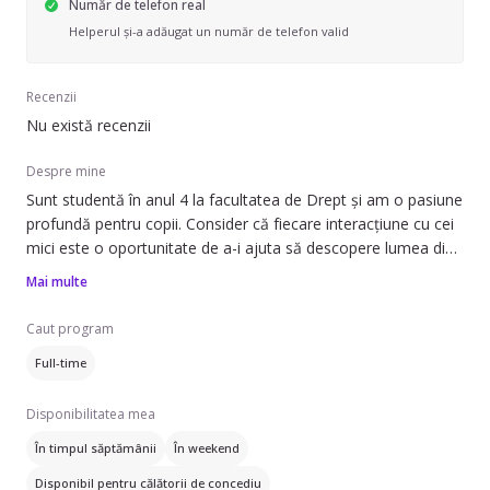
Număr de telefon real
Helperul și-a adăugat un număr de telefon valid
Recenzii
Nu există recenzii
Despre mine
Sunt studentă în anul 4 la facultatea de Drept și am o pasiune
profundă pentru copii. Consider că fiecare interacțiune cu cei
mici este o oportunitate de a-i ajuta să descopere lumea din
jurul lor. Am o abilitate naturală de a crea conexiuni cu copiii,
Mai multe
fiind ca un magnet pentru ei, și reușesc să găsesc
întotdeauna o limbă comună, indiferent de vârstă. Sunt o
Caut program
persoană responsabilă, răbdătoare și creativă, capabilă să
Full-time
transform fiecare activitate într-o experiență educativă și
distractivă. Mă dedic cu bucurie îngrijirii și dezvoltării copiilor,
Disponibilitatea mea
asigurându-mă că se simt în siguranță și fericiți în prezența
mea.
În timpul săptămânii
În weekend
Disponibil pentru călătorii de concediu