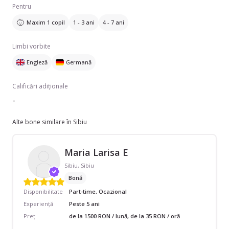
Pentru
Maxim 1 copil
1 - 3 ani
4 - 7 ani
Limbi vorbite
Engleză
Germană
Calificări adiționale
-
Alte bone similare în Sibiu
Maria Larisa E
Sibiu, Sibiu
Bonă
Disponibilitate
Part-time, Ocazional
Experiență
Peste 5 ani
Preț
de la 1500 RON / lună, de la 35 RON / oră