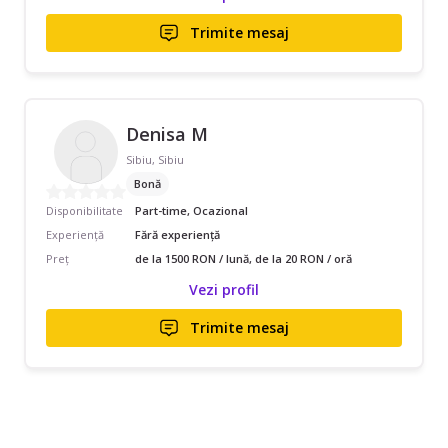
Trimite mesaj
Denisa M
Sibiu, Sibiu
Bonă
Disponibilitate
Part-time, Ocazional
Experiență
Fără experiență
Preț
de la 1500 RON / lună, de la 20 RON / oră
Vezi profil
Trimite mesaj