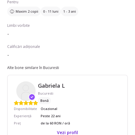
Pentru
Maxim 2 copii
0 - 11 luni
1 - 3 ani
Limbi vorbite
-
Calificări adiționale
-
Alte bone similare în Bucuresti
Gabriela L
Bucuresti
Bonă
Disponibilitate
Ocazional
Experiență
Peste 22 ani
Preț
de la 60 RON / oră
Vezi profil