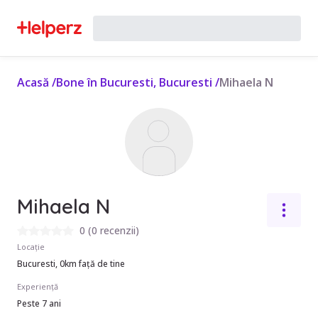
Acasă
/
Bone în Bucuresti, Bucuresti
/
Mihaela N
Mihaela N
0
(
0 recenzii
)
Locație
Bucuresti, 0km față de tine
Experiență
Peste 7 ani