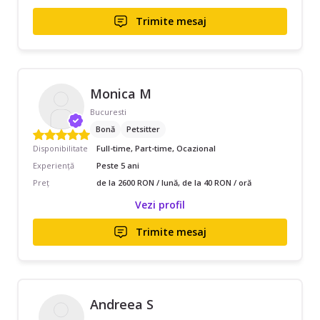
Trimite mesaj
Monica M
Bucuresti
Bonă
Petsitter
Disponibilitate
Full-time, Part-time, Ocazional
Experiență
Peste 5 ani
Preț
de la 2600 RON / lună, de la 40 RON / oră
Vezi profil
Trimite mesaj
Andreea S