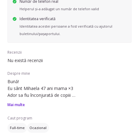
Număr de telefon real
Helperul și-a adăugat un număr de telefon valid
Identitatea verificată
Identitatea acestei persoane a fost verificată cu ajutorul
buletinului/pașaportului.
Recenzii
Nu există recenzii
Despre mine
Bună!
Eu sânt Mihaela 47 ani mama ×3
Ador sa fiu înconjurată de copiii
Pasiunea mea este Cofetăria/Patiseria cu care cochetez ori
Mai multe
Caut program
Full-time
Ocazional