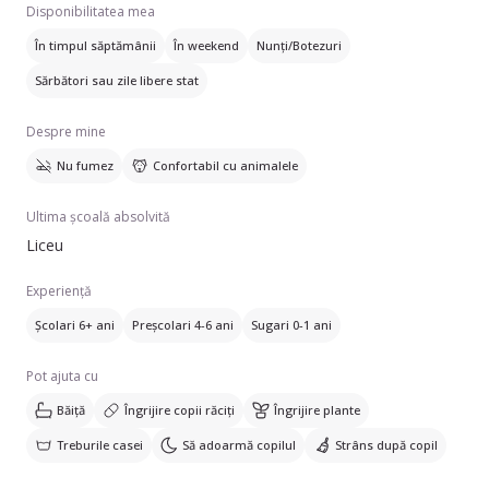
Disponibilitatea mea
În timpul săptămânii
În weekend
Nunți/Botezuri
Sărbători sau zile libere stat
Despre mine
Nu fumez
Confortabil cu animalele
Ultima școală absolvită
Liceu
Experiență
Școlari 6+ ani
Preșcolari 4-6 ani
Sugari 0-1 ani
Pot ajuta cu
Băiță
Îngrijire copii răciți
Îngrijire plante
Treburile casei
Să adoarmă copilul
Strâns după copil