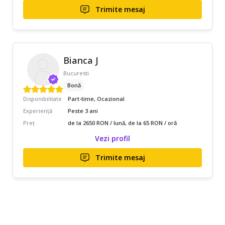
Trimite mesaj
Bianca J
Bucuresti
Bonă
Disponibilitate
Part-time, Ocazional
Experiență
Peste 3 ani
Preț
de la 2650 RON / lună, de la 65 RON / oră
Vezi profil
Trimite mesaj