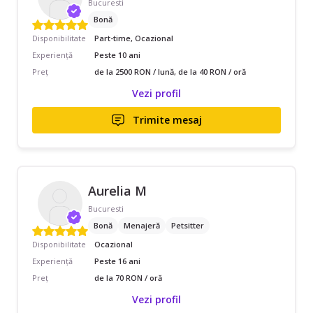
Bucuresti
Bonă
Disponibilitate
Part-time, Ocazional
Experiență
Peste 10 ani
Preț
de la 2500 RON / lună, de la 40 RON / oră
Vezi profil
Trimite mesaj
Aurelia M
Bucuresti
Bonă
Menajeră
Petsitter
Disponibilitate
Ocazional
Experiență
Peste 16 ani
Preț
de la 70 RON / oră
Vezi profil