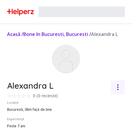
Acasă
/
Bone în Bucuresti, Bucuresti
/
Alexandra L
Alexandra L
0
(
0 recenzii
)
Locație
Bucuresti, 0km față de tine
Experiență
Peste 7 ani