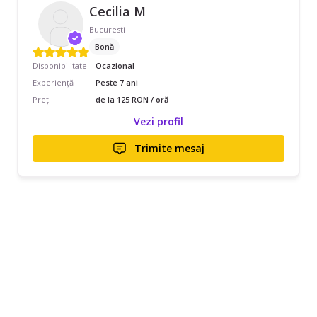
Cecilia M
Bucuresti
Bonă
Disponibilitate
Ocazional
Experiență
Peste 7 ani
Preț
de la 125 RON / oră
Vezi profil
Trimite mesaj