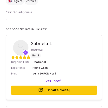
Engleză
ebraica
Calificări adiționale
-
Alte bone similare în Bucuresti
Gabriela L
Bucuresti
Bonă
Disponibilitate
Ocazional
Experiență
Peste 22 ani
Preț
de la 60 RON / oră
Vezi profil
Trimite mesaj