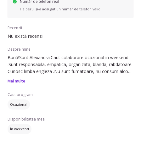
Număr de telefon real
Helperul și-a adăugat un număr de telefon valid
Recenzii
Nu există recenzii
Despre mine
Bună!Sunt Alexandra.Caut colaborare ocazional in weekend
.Sunt responsabila, empatica, organizata, blanda, rabdatoare.
Cunosc limba engleza .Nu sunt fumatoare, nu consum alcool.
Cer și ofer seriozitate.
Mai multe
Pentru mai multe detalii, nu ezitați sa ma contactați ca sa
discutam.
Caut program
Ocazional
Disponibilitatea mea
În weekend