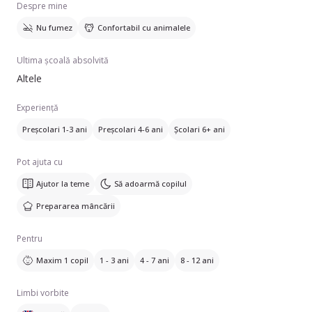
Despre mine
Nu fumez
Confortabil cu animalele
Ultima școală absolvită
Altele
Experiență
Preșcolari 1-3 ani
Preșcolari 4-6 ani
Școlari 6+ ani
Pot ajuta cu
Ajutor la teme
Să adoarmă copilul
Prepararea mâncării
Pentru
Maxim 1 copil
1 - 3 ani
4 - 7 ani
8 - 12 ani
Limbi vorbite