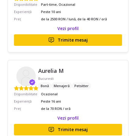
Disponibilitate
Part-time, Ocazional
Experiență
Peste 10 ani
Preț
de la 2500 RON / lună, de la 40 RON / oră
Vezi profil
Trimite mesaj
Aurelia M
Bucuresti
Bonă
Menajeră
Petsitter
Disponibilitate
Ocazional
Experiență
Peste 16 ani
Preț
de la 70 RON / oră
Vezi profil
Trimite mesaj