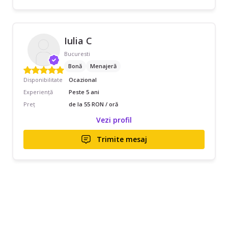
Iulia C
Bucuresti
Bonă
Menajeră
Disponibilitate
Ocazional
Experiență
Peste 5 ani
Preț
de la 55 RON / oră
Vezi profil
Trimite mesaj