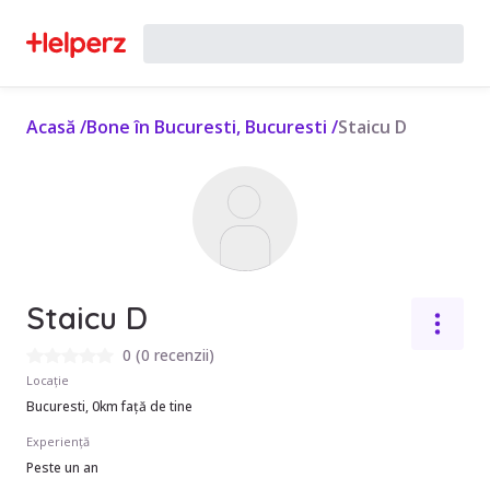
Acasă
/
Bone în Bucuresti, Bucuresti
/
Staicu D
Staicu D
0
(
0 recenzii
)
Locație
Bucuresti, 0km față de tine
Experiență
Peste un an