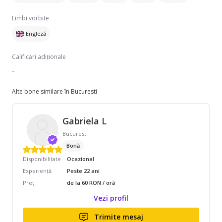
Limbi vorbite
Engleză
Calificări adiționale
-
Alte bone similare în Bucuresti
Gabriela L
Bucuresti
Bonă
Disponibilitate
Ocazional
Experiență
Peste 22 ani
Preț
de la 60 RON / oră
Vezi profil
Trimite mesaj