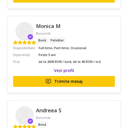
Monica M
Bucuresti
Bonă
Petsitter
Disponibilitate
Full-time, Part-time, Ocazional
Experiență
Peste 5 ani
Preț
de la 2600 RON / lună, de la 40 RON / oră
Vezi profil
Trimite mesaj
Andreea S
Bucuresti
Bonă