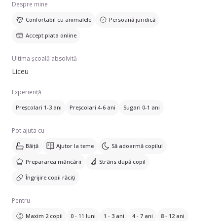
Despre mine
Confortabil cu animalele
Persoană juridică
Accept plata online
Ultima școală absolvită
Liceu
Experiență
Preșcolari 1-3 ani
Preșcolari 4-6 ani
Sugari 0-1 ani
Pot ajuta cu
Băiță
Ajutor la teme
Să adoarmă copilul
Prepararea mâncării
Strâns după copil
Îngrijire copii răciți
Pentru
Maxim 2 copii
0 - 11 luni
1 - 3 ani
4 - 7 ani
8 - 12 ani