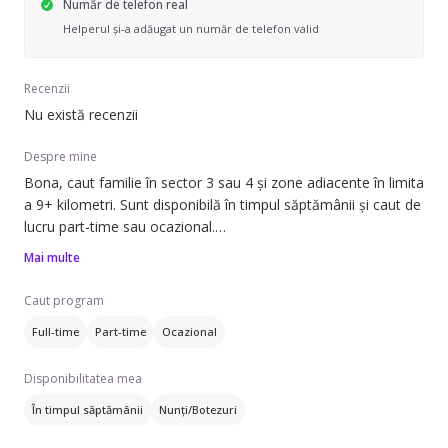
Număr de telefon real
Helperul și-a adăugat un număr de telefon valid
Recenzii
Nu există recenzii
Despre mine
Bona, caut familie în sector 3 sau 4 și zone adiacente în limita
a 9+ kilometri. Sunt disponibilă în timpul săptămânii și caut de
lucru part-time sau ocazional.
Mai multe
Pot să ofer ajutor cu: băiță, ajutor la teme, să adoarmă
copilul, prepararea mâncării și strâns după copil. Am
Caut program
experiență de 1 an în îngrijirea copiilor. Lucrez cu copii din
Full-time
Part-time
Ocazional
diferite categorii de vârstă: sugari (0-1 ani), preșcolari (1-3 ani
și 4-6 ani) și copii între 8-12 ani.
Disponibilitatea mea
De asemenea, pot oferi îngrijire specială pentru copii răciți.
În timpul săptămânii
Nunți/Botezuri
Dacă aveți nevoie de un ajutor de încredere pentru copiii
dumneavoastră, nu ezitați să mă contactați.